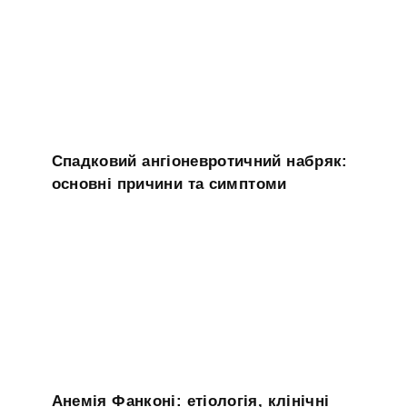
Спадковий ангіоневротичний набряк:
основні причини та симптоми
Анемія Фанконі: етіологія, клінічні