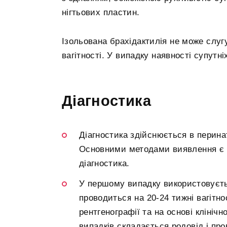
нігтьових пластин.
Ізольована брахідактилія не може слу
вагітності. У випадку наявності супут
Діагностика
Діагностика здійснюється в перин
Основними методами виявлення є пр
діагностика.
У першому випадку використовуєть
проводиться на 20-24 тижні вагітн
рентгенографії та на основі клініч
випадків складається родовід і про