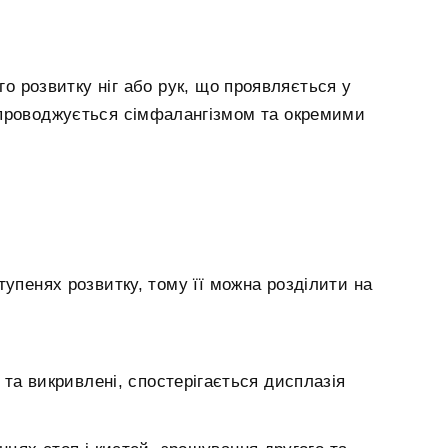
о розвитку ніг або рук, що проявляється у
упроводжується сімфалангізмом та окремими
тупенях розвитку, тому її можна розділити на
і та викривлені, спостерігається дисплазія