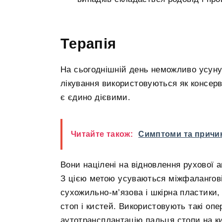
Терапія
На сьогоднішній день неможливо усуну
лікування використовуються як консервати
є єдино дієвими.
Читайте також:
Симптоми та причи
Вони націлені на відновлення рухової а
З цією метою усуваються міжфалангові 
сухожильно-м’язова і шкірна пластики,
стоп і кистей. Використовують такі опе
аутотрансплантацію пальця стопи на ки