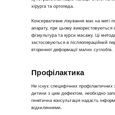
хірурга та ортопеда.
Консервативне лікування має на меті п
апарату, при цьому використовуються ф
фізкультура та курси масажу. Ці мето
застосовуються в післяопераційний пе
вторинної деформації малих суглобів.
Профілактика
Не існує специфічних профілактичних 
дитини з цим дефектом, необхідно зап
генетична консультація надасть інфор
відхиленнями.