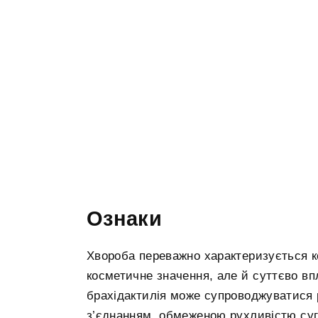
Ознаки
Хвороба переважно характеризується 
косметичне значення, але й суттєво впл
брахідактилія може супроводжуватися
з’єднанням, обмеженою рухливістю сугл