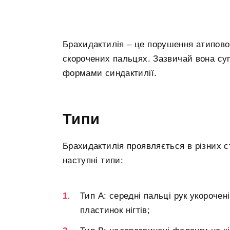
Брахидактилія – це порушення атиповог
скорочених пальцях. Зазвичай вона с
формами синдактилії.
Типи
Брахидактилія проявляється в різних с
наступні типи:
Тип А: середні пальці рук укорочен
пластинок нігтів;