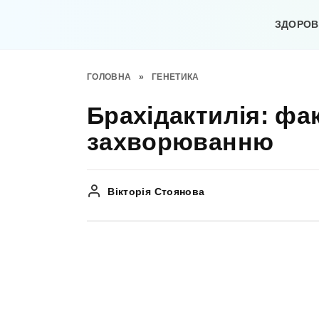
Перейти
до
ЗДОРОВ’
вмісту
ГОЛОВНА
»
ГЕНЕТИКА
Брахідактилія: фа
захворюванню
Вікторія Стоянова