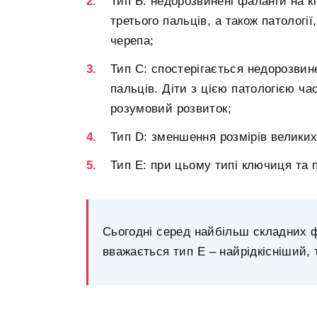
Тип В: недорозвинені фаланги на кі
третього пальців, а також патології
черепа;
Тип С: спостерігається недорозвине
пальців. Діти з цією патологією ча
розумовий розвиток;
Тип D: зменшення розмірів великих 
Тип Е: при цьому типі ключиця та п
Сьогодні серед найбільш складних 
вважається тип E – найрідкісніший,