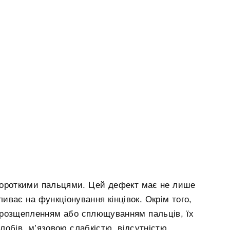
короткими пальцями. Цей дефект має не лише
иває на функціонування кінцівок. Окрім того,
 розщепленням або сплющуванням пальців, їх
обів, м’язовою слабкістю, відсутністю