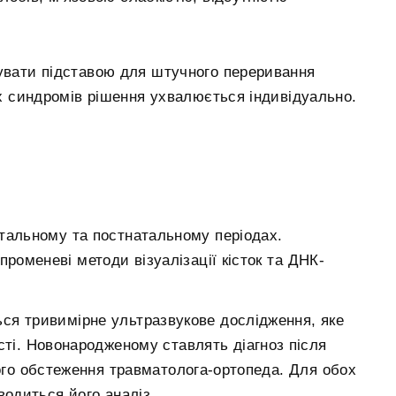
гувати підставою для штучного переривання
ніх синдромів рішення ухвалюється індивідуально.
атальному та постнатальному періодах.
оменеві методи візуалізації кісток та ДНК-
ся тривимірне ультразвукове дослідження, яке
ості. Новонародженому ставлять діагноз після
ного обстеження травматолога-ортопеда. Для обох
водиться його аналіз.