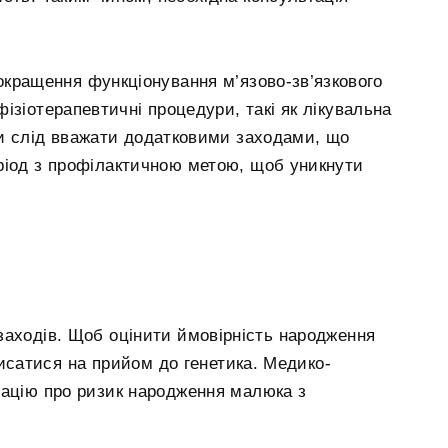
окращення функціонування м’язово-зв’язкового
ізіотерапевтичні процедури, такі як лікувальна
ди слід вважати додатковими заходами, що
ріод з профілактичною метою, щоб уникнути
заходів. Щоб оцінити ймовірність народження
исатися на прийом до генетика. Медико-
мацію про ризик народження малюка з