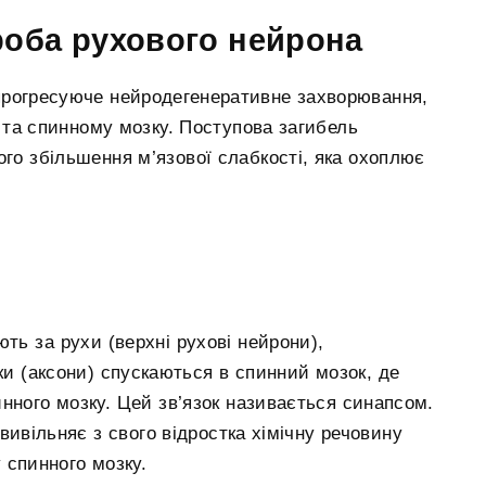
оба рухового нейрона
прогресуюче нейродегенеративне захворювання,
 та спинному мозку. Поступова загибель
ого збільшення м’язової слабкості, яка охоплює
ть за рухи (верхні рухові нейрони),
стки (аксони) спускаються в спинний мозок, де
нного мозку. Цей зв’язок називається синапсом.
вивільняє з свого відростка хімічну речовину
 спинного мозку.