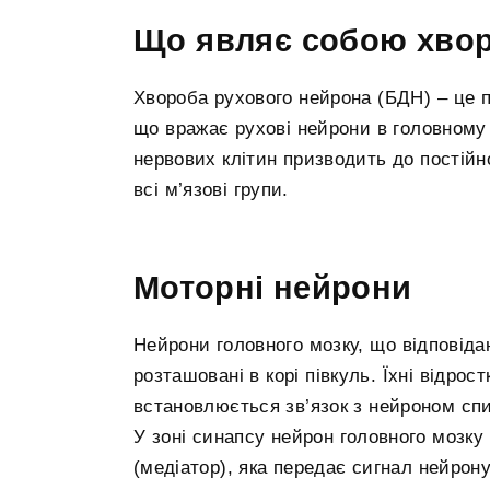
Що являє собою хвор
Хвороба рухового нейрона (БДН) – це 
що вражає рухові нейрони в головному
нервових клітин призводить до постійн
всі м’язові групи.
Моторні нейрони
Нейрони головного мозку, що відповідаю
розташовані в корі півкуль. Їхні відро
встановлюється зв’язок з нейроном спи
У зоні синапсу нейрон головного мозку 
(медіатор), яка передає сигнал нейрону