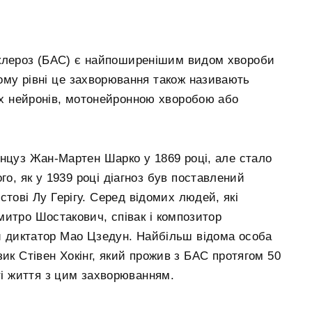
склероз (БАС) є найпоширенішим видом хвороби
ому рівні це захворювання також називають
х нейронів, мотонейронною хворобою або
цуз Жан-Мартен Шарко у 1869 році, але стало
о, як у 1939 році діагноз був поставлений
ові Лу Герігу. Серед відомих людей, які
итро Шостакович, співак і композитор
й диктатор Мао Цзедун. Найбільш відома особа
ик Стівен Хокінг, який прожив з БАС протягом 50
ті життя з цим захворюванням.