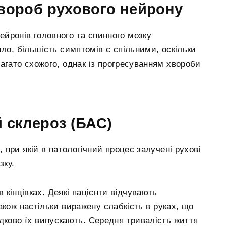
хвороб рухового нейрону
ейронів головного та спинного мозку
ло, більшість симптомів є спільними, оскільки
агато схожого, однак із прогресуванням хвороби
 склероз (БАС)
при якій в патологічний процес залучені рухові
зку.
 кінцівках. Деякі пацієнти відчувають
акож настільки виражену слабкість в руках, що
дково їх випускають. Середня тривалість життя