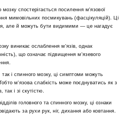
 мозку спостерігається посилення м’язової
ення мимовільних посмикувань (фасцікуляцій). Ці
я, але й можуть бути видимими — це нагадує
озку виникає ослаблення м’язів, однак
чність), що означає підвищення м’язевого
ення.
 так і спинного мозку, ці симптоми можуть
 Тобто м’язова слабкість може поєднуватись як з
так і зі скутістю.
ідділів головного та спинного мозку, ці ознаки
овідають за рухи рук, ніг, дихання або ковтання.