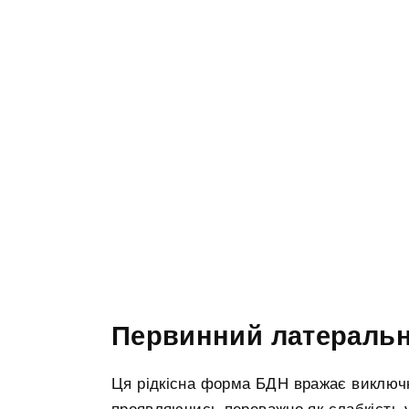
Первинний латеральн
Ця рідкісна форма БДН вражає виключн