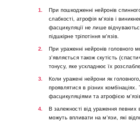
При пошкодженні нейронів спинного
слабкості, атрофія м’язів і виникн
фасцикуляції не лише відчуваютьс
підшкірне тріпотіння м’язів.
При ураженні нейронів головного м
з’являється також скутість (спасти
тонусу, яке ускладнює їх розслабл
Коли уражені нейрони як головного,
проявлятися в різних комбінаціях.
фасцикуляціями та атрофією м’язів, 
В залежності від ураження певних в
можуть впливати на м’язи, які відп