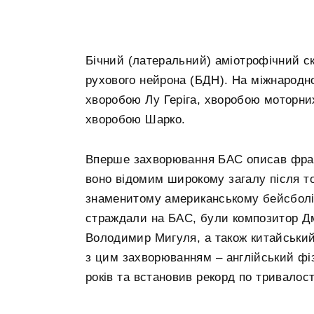
Бічний (латеральний) аміотрофічний 
рухового нейрона (БДН). На міжнародн
хворобою Лу Геріга, хворобою моторни
хворобою Шарко.
Вперше захворювання БАС описав фран
воно відомим широкому загалу після тог
знаменитому американському бейсболіст
страждали на БАС, були композитор Дм
Володимир Мигуля, а також китайськи
з цим захворюванням – англійський фіз
років та встановив рекорд по тривалос