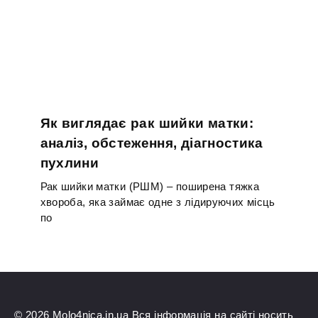
Як виглядає рак шийки матки:
аналіз, обстеження, діагностика
пухлини
Рак шийки матки (РШМ) – поширена тяжка
хвороба, яка займає одне з лідируючих місць
по
© 2026 Molo4nica.in.ua Вся інформація на сайті носить