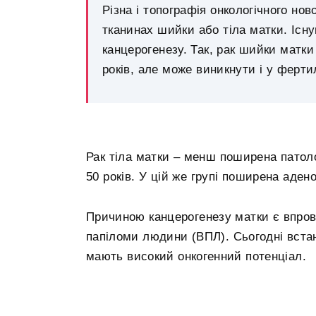
Різна і топографія онкологічного н
тканинах шийки або тіла матки. Існу
канцерогенезу. Так, рак шийки матки
років, але може виникнути і у ферти
Рак тіла матки – менш поширена патоло
50 років. У цій же групі поширена аде
Причиною канцерогенезу матки є впрова
папіломи людини (ВПЛ). Сьогодні встан
мають високий онкогенний потенціал.