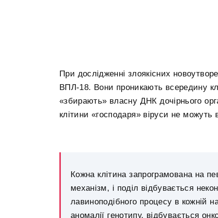
При дослідженні злоякісних новоутвор
ВПЛ-18. Вони проникають всередину клі
«збирають» власну ДНК дочірнього орга
клітини «господаря» віруси не можуть 
Кожна клітина запрограмована на пев
механізм, і поділ відбувається неко
лавиноподібного процесу в кожній на
аномалії генотипу, відбувається онк