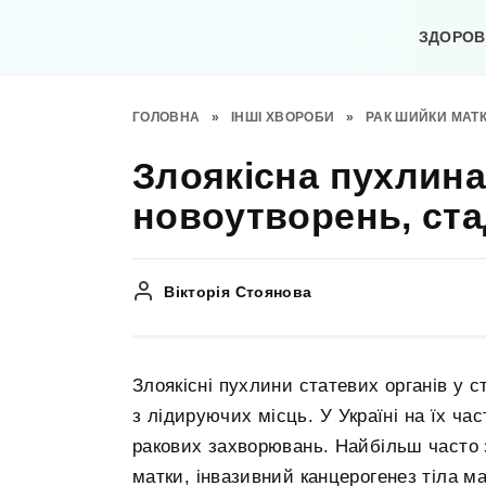
Перейти
до
ЗДОРОВ’
вмісту
ГОЛОВНА
»
ІНШІ ХВОРОБИ
»
РАК ШИЙКИ МАТ
Злоякісна пухлина
новоутворень, ста
Вікторія Стоянова
Злоякісні пухлини статевих органів у с
з лідируючих місць. У Україні на їх ча
ракових захворювань. Найбільш часто з
матки, інвазивний канцерогенез тіла м