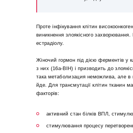
Проте інфікування клітин високоонког
виникнення злоякісного захворювання. 
естрадіолу.
Жіночий гормон під дією ферментів у к
з них (16a-ВІН) і призводить до злояк
така метаболизация неможлива, але в 
йде. Для трансмутації клітин тканин м
факторів:
активний стан білків ВПЛ, стимулю
стимулювання процесу перетворенн