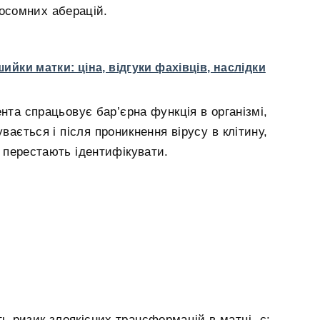
мосомних аберацій.
ийки матки: ціна, відгуки фахівців, наслідки
нта спрацьовує бар’єрна функція в організмі,
вається і після проникнення вірусу в клітину,
 перестають ідентифікувати.
 ризик злоякісних трансформацій в матці, є: