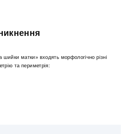
иникнення
а шийки матки» входять морфологічно різні
етрію та периметрія: