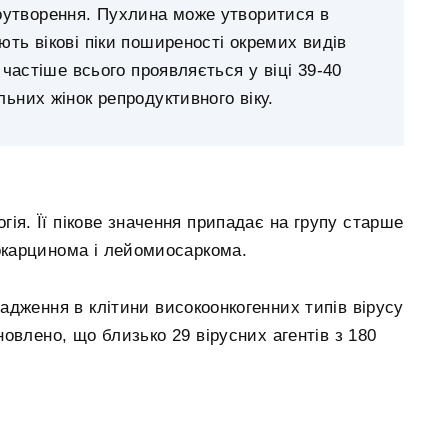
овоутворення. Пухлина може утворитися в
ють вікові піки поширеності окремих видів
 частіше всього проявляється у віці 39-40
льних жінок репродуктивного віку.
гія. Її пікове значення припадає на групу старше
нокарцинома і лейомиосаркома.
дження в клітини високоонкогенних типів вірусу
овлено, що близько 29 вірусних агентів з 180