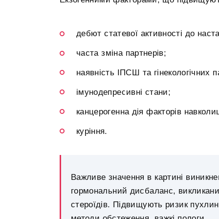
дебют статевої активності до наст
часта зміна партнерів;
наявність ІПСШ та гінекологічних п
імунодепресивні стани;
канцерогенна дія факторів навколи
куріння.
Важливе значення в картині виникне
гормональний дисбаланс, викликани
стероїдів. Підвищують ризик пухлин
методи обстеження, важкі пологи.