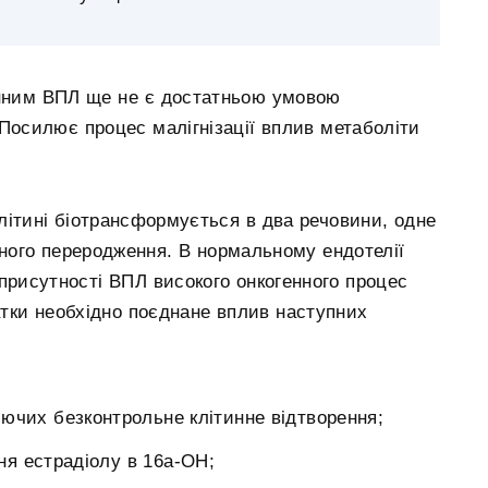
енним ВПЛ ще не є достатньою умовою
Посилює процес малігнізації вплив метаболіти
літині біотрансформується в два речовини, одне
існого переродження. В нормальному ендотелії
присутності ВПЛ високого онкогенного процес
атки необхідно поєднане вплив наступних
ючих безконтрольне клітинне відтворення;
я естрадіолу в 16a-ОН;