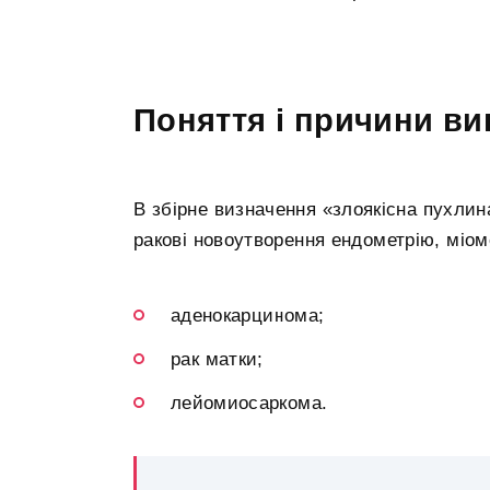
Поняття і причини в
В збірне визначення «злоякісна пухлин
ракові новоутворення ендометрію, міом
аденокарцинома;
рак матки;
лейомиосаркома.