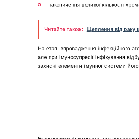
накопичення великої кількості хро
Читайте також:
Щеплення від раку ш
На етапі впровадження інфекційного аге
але при імуносупресії інфікування відбу
захисні елементи імунної системи його
Екзогенними факторами, що підвищують