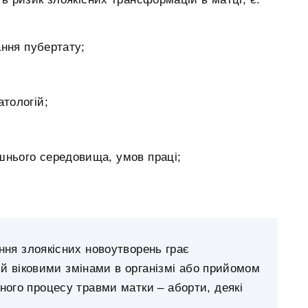
ання пубертату;
атологій;
шнього середовища, умов праці;
ння злоякісних новоутворень грає
й віковими змінами в організмі або прийомом
ного процесу травми матки – аборти, деякі