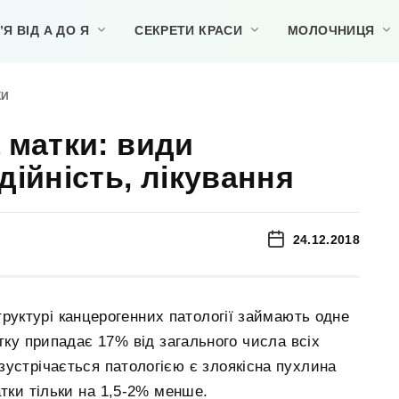
Я ВІД А ДО Я
СЕКРЕТИ КРАСИ
МОЛОЧНИЦЯ
КИ
 матки: види
дійність, лікування
24.12.2018
труктурі канцерогенних патології займають одне
стку припадає 17% від загального числа всіх
устрічається патологією є злоякісна пухлина
атки тільки на 1,5-2% менше.