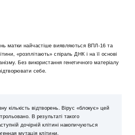
ень матки найчастіше виявляються ВПЛ-16 та
тини, «розплітають» спіраль ДНК і на її основі
нізму. Без використання генетичного матеріалу
відтворювати себе.
ну кількість відтворень. Вірус «блокує» цей
нтрольовано. В результаті такого
ступній дочірній клітині накопичуються
огенная мутація клітини.