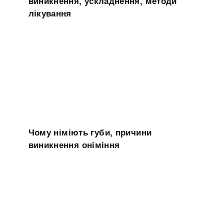
виникнення, ускладнення, методи
лікування
Чому німіють губи, причини
виникнення оніміння