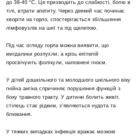
до 38-40 °C. Це призводить до слабкості, болю в
тілі, втрати апетиту. Через деякий час починає
хворіти на горло, спостерігається збільшення
лімфовузлів на шиї та під щелепою.
Під час огляду горла можна виявити, що
мигдалики розпухли, а крізь епітелій
просвічують фолікули, наповнені гноєм.
У дітей дошкільного та молодшого шкільного віку
гнійна ангіна спричиняє порушення функцій з
боку травного тракту. У дитини болить живіт,
стілець стає рідким, з’являються нудота та
блювання.
У тяжких випадках інфекція вражає мозкові