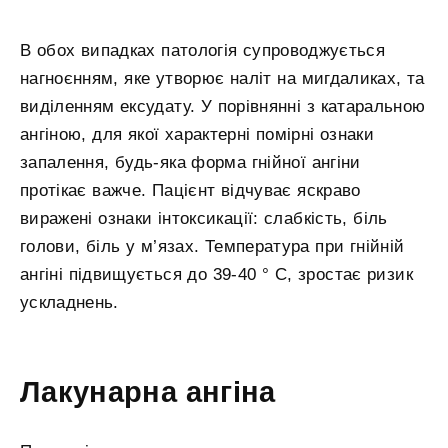
В обох випадках патологія супроводжується
нагноєнням, яке утворює наліт на мигдаликах, та
виділенням ексудату. У порівнянні з катаральною
ангіною, для якої характерні помірні ознаки
запалення, будь-яка форма гнійної ангіни
протікає важче. Пацієнт відчуває яскраво
виражені ознаки інтоксикації: слабкість, біль
голови, біль у м’язах. Температура при гнійній
ангіні підвищується до 39-40 ° С, зростає ризик
ускладнень.
Лакунарна ангіна