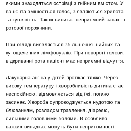
якими знаходяться острівці з гнійним вмістом. У
пацієнта змінюється голос, з’являються хрипота
та гугнявість. Також виникає неприємний запах із
ротової порожнини.
При огляді виявляється збільшення шийних та
кутощелепних лімфовузлів. При повороті голови,
відкриванні рота пацієнт має неприємні відчуття.
Лакунарна ангіна у дітей протікає тяжко. Через
високу температуру і хворобливість дитина стає
неспокійною, відмовляється від їжі, погано
засинає. Хвороба супроводжується нудотою та
блюванням, розладом травлення, діареєю,
сильними головними болями. В особливо
важких випадках можуть бути непритомності.