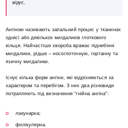
вірус.
Ангіною називають запальний процес у тканинах
однієї або декількох мигдаликів глоткового
кільця. Найчастіше хвороба вражає піднебінні
мигдалики, рідше – носоглоточную, гортанну та
язичну мигдалики.
Існує кілька форм ангіни, які відрізняються за
характером та перебігом. З них два різновиди
потрапляють під визначення “гнійна ангіна”:
лакунарна;
фолікулярна.