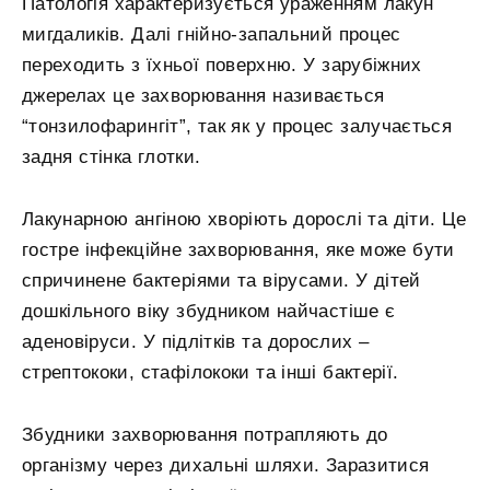
Патологія характеризується ураженням лакун
мигдаликів. Далі гнійно-запальний процес
переходить з їхньої поверхню. У зарубіжних
джерелах це захворювання називається
“тонзилофарингіт”, так як у процес залучається
задня стінка глотки.
Лакунарною ангіною хворіють дорослі та діти. Це
гостре інфекційне захворювання, яке може бути
спричинене бактеріями та вірусами. У дітей
дошкільного віку збудником найчастіше є
аденовіруси. У підлітків та дорослих –
стрептококи, стафілококи та інші бактерії.
Збудники захворювання потрапляють до
організму через дихальні шляхи. Заразитися