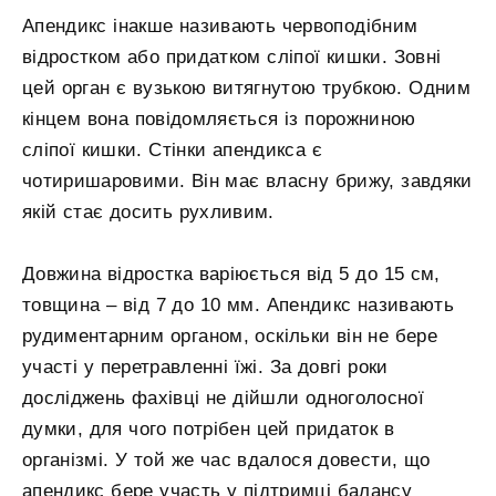
Апендикс інакше називають червоподібним
відростком або придатком сліпої кишки. Зовні
цей орган є вузькою витягнутою трубкою. Одним
кінцем вона повідомляється із порожниною
сліпої кишки. Стінки апендикса є
чотиришаровими. Він має власну брижу, завдяки
якій стає досить рухливим.
Довжина відростка варіюється від 5 до 15 см,
товщина – від 7 до 10 мм. Апендикс називають
рудиментарним органом, оскільки він не бере
участі у перетравленні їжі. За довгі роки
досліджень фахівці не дійшли одноголосної
думки, для чого потрібен цей придаток в
організмі. У той же час вдалося довести, що
апендикс бере участь у підтримці балансу