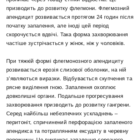
призводить до розвитку флегмони. Флегмозний
апендицит розвивається протягом 24 годин після
початку запалення, але іноді цей період
скорочується вдвічі. Така форма захворювання
частіше зустрічається у жінок, ніж у чоловіків.
При тяжкій формі флегмонозного апендициту
розвивається ерозія слизової оболонки, на ній
з’являються виразки. Відбувається скупчення та
рясне виділення гною. Запалення охоплює
довколишні органи. Подальше прогресування
захворювання призводить до розвитку гангрени.
Серед найбільш небезпечних ускладнень –
перитоніт, спричинений перфорацією запаленого
апендикса та потраплянням ексудату в черевну
порожнину. Це викликає запалення серозного