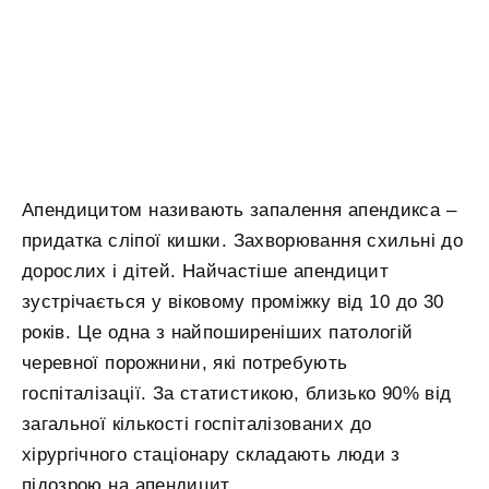
Апендицитом називають запалення апендикса –
придатка сліпої кишки. Захворювання схильні до
дорослих і дітей. Найчастіше апендицит
зустрічається у віковому проміжку від 10 до 30
років. Це одна з найпоширеніших патологій
черевної порожнини, які потребують
госпіталізації. За статистикою, близько 90% від
загальної кількості госпіталізованих до
хірургічного стаціонару складають люди з
підозрою на апендицит.