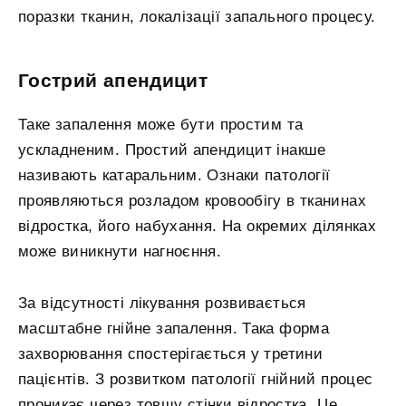
поразки тканин, локалізації запального процесу.
Гострий апендицит
Таке запалення може бути простим та
ускладненим. Простий апендицит інакше
називають катаральним. Ознаки патології
проявляються розладом кровообігу в тканинах
відростка, його набухання. На окремих ділянках
може виникнути нагноєння.
За відсутності лікування розвивається
масштабне гнійне запалення. Така форма
захворювання спостерігається у третини
пацієнтів. З розвитком патології гнійний процес
проникає через товщу стінки відростка. Це