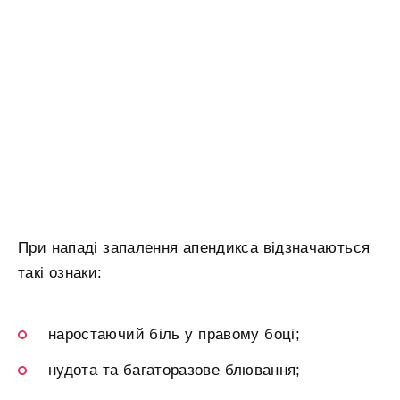
При нападі запалення апендикса відзначаються
такі ознаки:
наростаючий біль у правому боці;
нудота та багаторазове блювання;