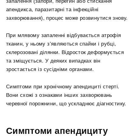
запалення (запори, перегин або стискання
апендикса, паразитарні та інфекційні
захворювання), процес може розвинутися знову.
При млявому запаленні відбувається атрофія
тканин, у ньому з’являються спайки і рубці,
склерозовані ділянки. Відросток деформується
та зміщується. У деяких випадках він
зростається із сусідніми органами.
Симптоми при хронічному апендициті стерті.
Вони схожі з ознаками інших захворювань
черевної порожнини, що ускладнює діагностику.
Симптоми апендициту