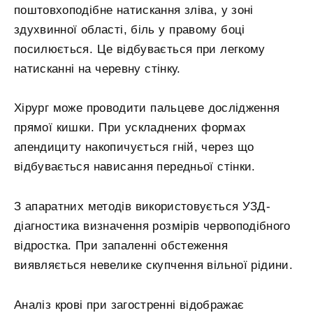
поштовхоподібне натискання зліва, у зоні
здухвинної області, біль у правому боці
посилюється. Це відбувається при легкому
натисканні на черевну стінку.
Хірург може проводити пальцеве дослідження
прямої кишки. При ускладнених формах
апендициту накопичується гній, через що
відбувається нависання передньої стінки.
З апаратних методів використовується УЗД-
діагностика визначення розмірів червоподібного
відростка. При запаленні обстеження
виявляється невелике скупчення вільної рідини.
Аналіз крові при загостренні відображає