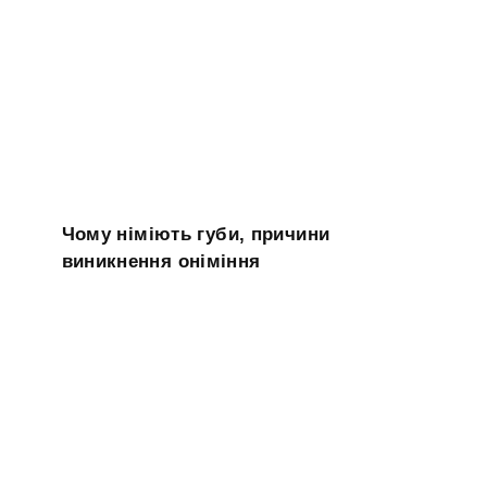
Чому німіють губи, причини
виникнення оніміння