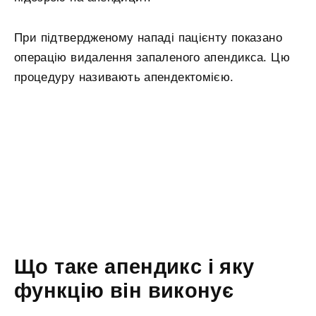
При підтвердженому нападі пацієнту показано
операцію видалення запаленого апендикса. Цю
процедуру називають апендектомією.
Що таке апендикс і яку
функцію він виконує