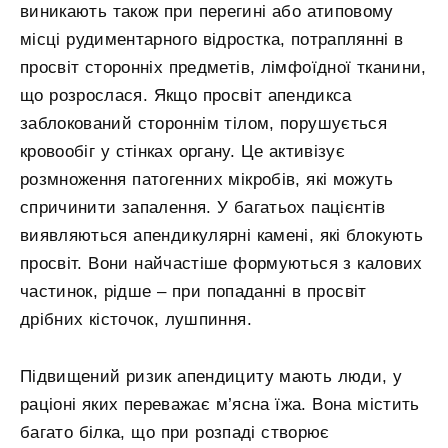
виникають також при перегині або атиповому
місці рудиментарного відростка, потраплянні в
просвіт сторонніх предметів, лімфоїдної тканини,
що розрослася. Якщо просвіт апендикса
заблокований стороннім тілом, порушується
кровообіг у стінках органу. Це активізує
розмноження патогенних мікробів, які можуть
спричинити запалення. У багатьох пацієнтів
виявляються апендикулярні камені, які блокують
просвіт. Вони найчастіше формуються з калових
частинок, рідше – при попаданні в просвіт
дрібних кісточок, лушпиння.
Підвищений ризик апендициту мають люди, у
раціоні яких переважає м’ясна їжа. Вона містить
багато білка, що при розпаді створює