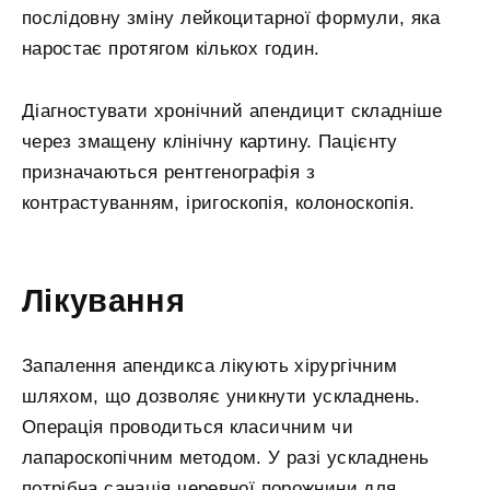
послідовну зміну лейкоцитарної формули, яка
наростає протягом кількох годин.
Діагностувати хронічний апендицит складніше
через змащену клінічну картину. Пацієнту
призначаються рентгенографія з
контрастуванням, іригоскопія, колоноскопія.
Лікування
Запалення апендикса лікують хірургічним
шляхом, що дозволяє уникнути ускладнень.
Операція проводиться класичним чи
лапароскопічним методом. У разі ускладнень
потрібна санація черевної порожнини для