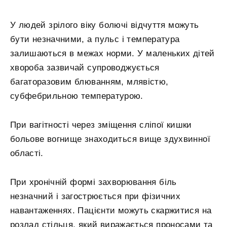
У людей зрілого віку болючі відчуття можуть
бути незначними, а пульс і температура
залишаються в межах норми. У маленьких дітей
хвороба зазвичай супроводжується
багаторазовим блюванням, млявістю,
субфебрильною температурою.
При вагітності через зміщення сліпої кишки
больове вогнище знаходиться вище здухвинної
області.
При хронічній формі захворювання біль
незначний і загострюється при фізичних
навантаженнях. Пацієнти можуть скаржитися на
розлад стільця, який виражається проносами та