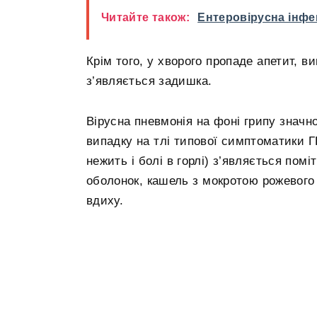
Читайте також:
Ентеровірусна інфек
Крім того, у хворого пропаде апетит, ви
з’являється задишка.
Вірусна пневмонія на фоні грипу значн
випадку на тлі типової симптоматики ГР
нежить і болі в горлі) з’являється помі
оболонок, кашель з мокротою рожевого 
вдиху.