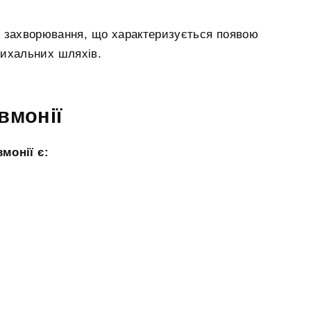
е захворювання, що характеризується появою
дихальних шляхів.
вмонії
монії є: