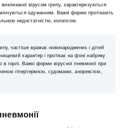
, викликаної вірусом грипу, характеризуються
кінчуються одужанням. Важкі форми протікають
льною недостатністю, колапсом.
рипу, частіше вражає новонароджених і дітей
гнищевий характер і протікає на фоні набряку
ю в горлі. Важкі форми вірусної пневмонії при
аженою гіпертермією, судомами, анорексією,
пневмонії