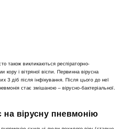
асто також викликаються респіраторно-
и кору і вітряної віспи. Первинна вірусна
х 3 діб після інфікування. Після цього до неї
невмонія стає змішаною – вірусно-бактеріальної.
є на вірусну пневмонію
 пневмонію схильні люди похилого віку (старше