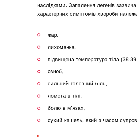
наслідками. Запалення легенів зазвича
характерних симптомів хвороби належа
жар,
лихоманка,
підвищена температура тіла (38-39 
озноб,
сильний головний біль,
ломота в тілі,
болю в м’язах,
сухий кашель, який з часом супро