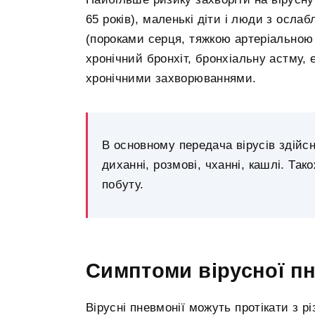
65 років), маленькі діти і люди з осла
(пороками серця, тяжкою артеріальною
хронічний бронхіт, бронхіальну астму, 
хронічними захворюваннями.
В основному передача вірусів здій
диханні, розмові, чханні, кашлі. Та
побуту.
Симптоми вірусної пн
Вірусні пневмонії можуть протікати з р