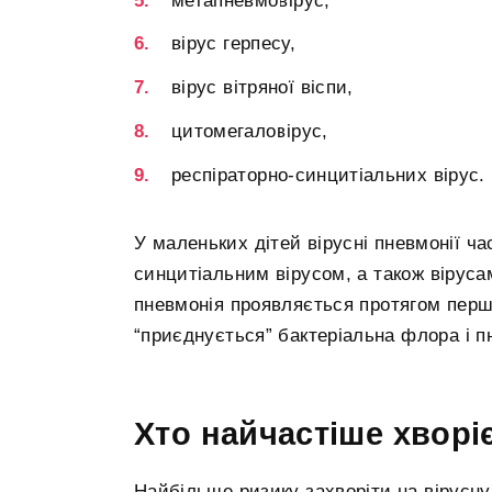
метапневмовірус,
вірус герпесу,
вірус вітряної віспи,
цитомегаловірус,
респіраторно-синцитіальних вірус.
У маленьких дітей вірусні пневмонії ч
синцитіальним вірусом, а також вірусам
пневмонія проявляється протягом перши
“приєднується” бактеріальна флора і п
Хто найчастіше хворі
Найбільше ризику захворіти на вірусну