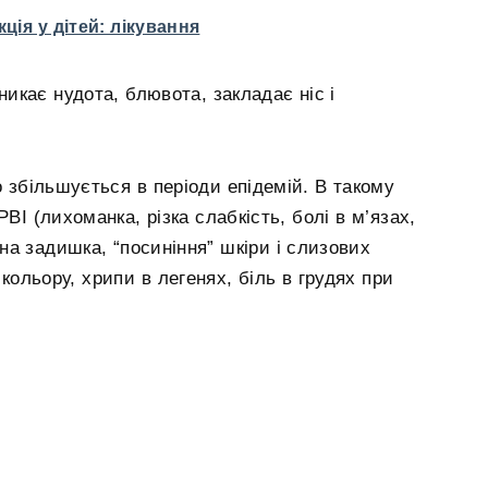
ція у дітей: лікування
никає нудота, блювота, закладає ніс і
о збільшується в періоди епідемій. В такому
ВІ (лихоманка, різка слабкість, болі в м’язах,
тна задишка, “посиніння” шкіри і слизових
кольору, хрипи в легенях, біль в грудях при