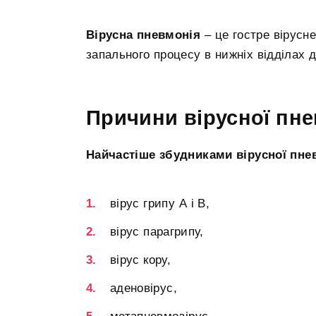
Вірусна пневмонія
– це гостре вірусн
запального процесу в нижніх відділах 
Причини вірусної пне
Найчастіше збудниками вірусної пнев
вірус грипу А і В,
вірус парагрипу,
вірус кору,
аденовірус,