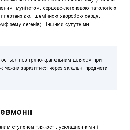
бленим імунітетом, серцево-легеневою патологією
 гіпертензією, ішемічною хворобою серця,
емфізему легенів) і іншими супутніми
снюється повітряно-крапельним шляхом при
кож можна заразитися через загальні предмети
евмонії
ізним ступенем тяжкості, ускладненнями і