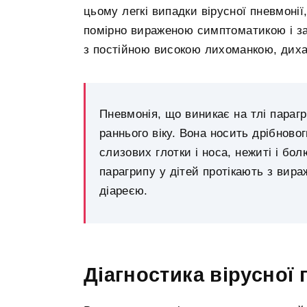
цьому легкі випадки вірусної пневмонії
помірно вираженою симптоматикою і за
з постійною високою лихоманкою, диха
Пневмонія, що виникає на тлі параг
раннього віку. Вона носить дрібново
слизових глотки і носа, нежиті і бол
парагрипу у дітей протікають з вир
діареєю.
Діагностика вірусної 