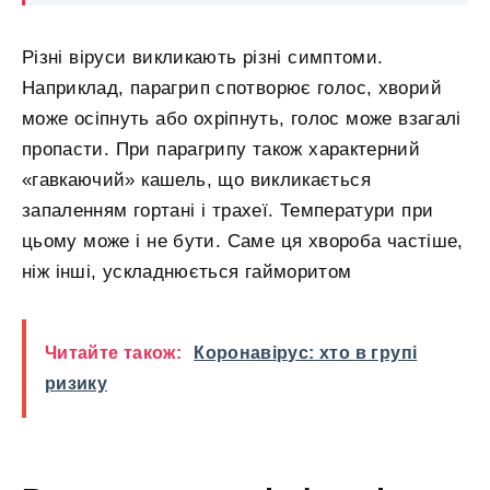
Різні віруси викликають різні симптоми.
Наприклад, парагрип спотворює голос, хворий
може осіпнуть або охріпнуть, голос може взагалі
пропасти. При парагрипу також характерний
«гавкаючий» кашель, що викликається
запаленням гортані і трахеї. Температури при
цьому може і не бути. Саме ця хвороба частіше,
ніж інші, ускладнюється гайморитом
Читайте також:
Коронавірус: хто в групі
ризику