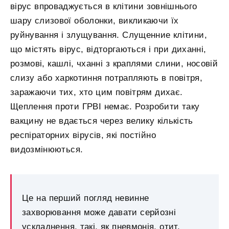
вірус впроваджується в клітини зовнішнього
шару слизової оболонки, викликаючи їх
руйнування і злущування. Слущенние клітини,
що містять вірус, відторгаються і при диханні,
розмові, кашлі, чханні з краплями слини, носовій
слизу або харкотиння потрапляють в повітря,
заражаючи тих, хто цим повітрям дихає.
Щеплення проти ГРВІ немає. Розробити таку
вакцину не вдається через велику кількість
респіраторних вірусів, які постійно
видозмінюються.
Це на перший погляд невинне
захворювання може давати серйозні
ускладнення, такі, як пневмонія, отит,