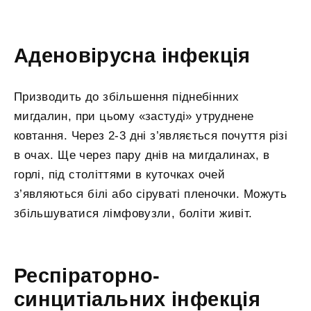
Аденовірусна інфекція
Призводить до збільшення піднебінних
мигдалин, при цьому «застуді» утруднене
ковтання. Через 2-3 дні з’являється почуття різі
в очах. Ще через пару днів на мигдалинах, в
горлі, під століттями в куточках очей
з’являються білі або сіруваті пленочки. Можуть
збільшуватися лімфовузли, боліти живіт.
Респіраторно-
синцитіальних інфекція