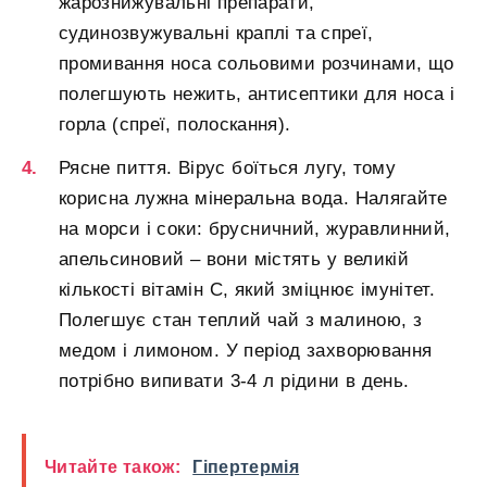
жарознижувальні препарати,
судинозвужувальні краплі та спреї,
промивання носа сольовими розчинами, що
полегшують нежить, антисептики для носа і
горла (спреї, полоскання).
Рясне пиття. Вірус боїться лугу, тому
корисна лужна мінеральна вода. Налягайте
на морси і соки: брусничний, журавлинний,
апельсиновий – вони містять у великій
кількості вітамін С, який зміцнює імунітет.
Полегшує стан теплий чай з малиною, з
медом і лимоном. У період захворювання
потрібно випивати 3-4 л рідини в день.
Читайте також:
Гіпертермія