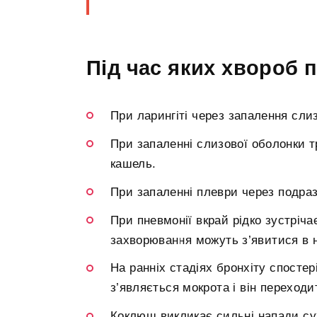
Під час яких хвороб 
При ларингіті через запалення сли
При запаленні слизової оболонки т
кашель.
При запаленні плеври через подраз
При пневмонії вкрай рідко зустріч
захворювання можуть з’явитися в не
На ранніх стадіях бронхіту спосте
з’являється мокрота і він переходи
Коклюш викликає сильні напади сух