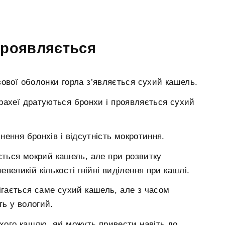
проявляється
зової оболонки горла з’являється сухий кашель.
рахеї дратуються бронхи і проявляється сухий
нення бронхів і відсутність мокротиння.
ається мокрий кашель, але при розвитку
великій кількості гнійні виділення при кашлі.
рігається саме сухий кашель, але з часом
ть у вологий.
ого кашлю, які можуть привести навіть до