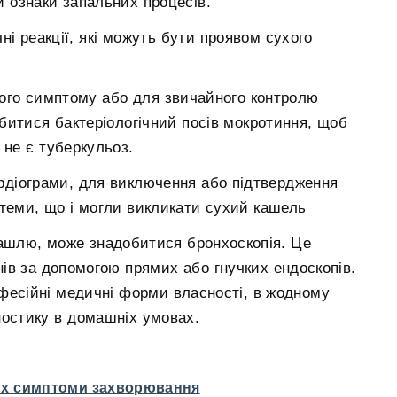
ти ознаки запальних процесів.
ні реакції, які можуть бути проявом сухого
ього симптому або для звичайного контролю
битися бактеріологічний посів мокротиння, щоб
не є туберкульоз.
діограми, для виключення або підтвердження
теми, що і могли викликати сухий кашель
ашлю, може знадобитися бронхоскопія. Це
ів за допомогою прямих або гнучких ендоскопів.
фесійні медичні форми власності, в жодному
ностику в домашніх умовах.
вих симптоми захворювання