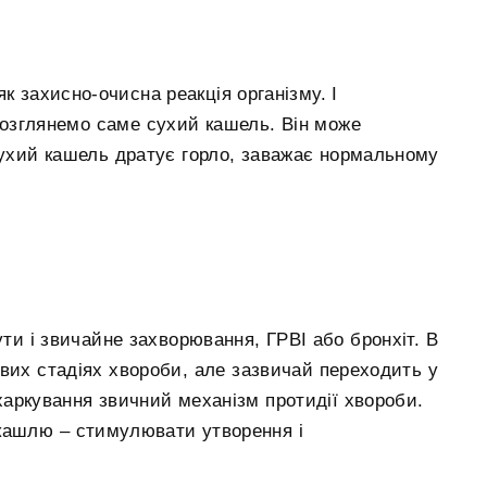
як захисно-очисна реакція організму. І
Розглянемо саме сухий кашель. Він може
ухий кашель дратує горло, заважає нормальному
и і звичайне захворювання, ГРВІ або бронхіт. В
вих стадіях хвороби, але зазвичай переходить у
харкування звичний механізм протидії хвороби.
 кашлю – стимулювати утворення і