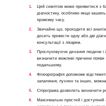
Цей симптом може проявитися з ба
діагностику, особливо якщо кашель
проміжку часу.
Звичайно що, проходити всі аналіз
досить провести одну або дві діагн
консультації з лікарем.
Прослуховуючи дихання людини і йо
визначити можливі причини появи 
подальшому.
Флюорографія допоможе відстежити
запалення, пухлин та інших, можна
Спірограма дозволить визначити р
Максимально простий і доступний а