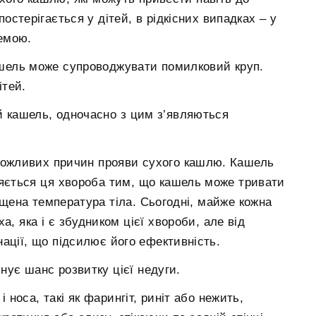
стерігається у дітей, в рідкісних випадках – у
емою.
шель може супроводжувати помилковий круп.
ітей.
й кашель, одночасно з цим з’являються
можливих причин прояви сухого кашлю. Кашель
ляється ця хвороба тим, що кашель може тривати
ищена температура тіла. Сьогодні, майже кожна
а, яка і є збудником цієї хвороби, але від
инації, що підсилює його ефективність.
нує шанс розвитку цієї недуги.
 носа, такі як фарингіт, риніт або нежить,