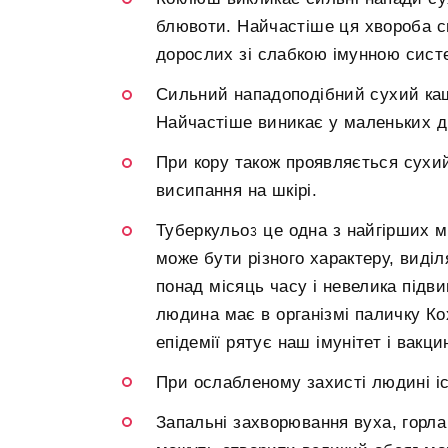
блювоти. Найчастіше ця хвороба спо
дорослих зі слабкою імунною сист
Сильний нападоподібний сухий ка
Найчастіше виникає у маленьких д
При кору також проявляється сухи
висипання на шкірі.
Туберкульоз це одна з найгірших 
може бути різного характеру, виді
понад місяць часу і невелика підв
людина має в організмі паличку Кох
епідемії рятує наш імунітет і вакц
При ослабленому захисті людині іс
Запальні захворювання вуха, горла і