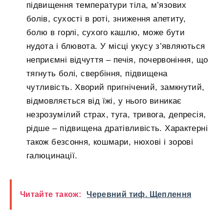
підвищення температури тіла, м’язових
болів, сухості в роті, зниження апетиту,
болю в горлі, сухого кашлю, може бути
нудота і блювота. У місці укусу з’являються
неприємні відчуття – печія, почервоніння, що
тягнуть болі, свербіння, підвищена
чутливість. Хворий пригнічений, замкнутий,
відмовляється від їжі, у нього виникає
незрозумілий страх, туга, тривога, депресія,
рідше – підвищена дратівливість. Характерні
також безсоння, кошмари, нюхові і зорові
галюцинації.
Читайте також:
Черевний тиф. Щеплення