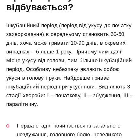
відбувається?
Інкубаційний період (період від укусу до початку
захворювання) в середньому становить 30-50
днів, хоча може тривати 10-90 днів, в окремих
випадках – більше 1 року. Причому чим далі
місце укусу від голови, тим більше інкубаційний
період. Особливу небезпеку являють собою
укуси в голову і руки. Найдовше триває
інкубаційний період при укусі ноги. Виділяють 3
стадії хвороби: I – початкову, II – збудження, III –
паралітичну.
Перша стадія починається із загального
нездужання, головного болю, невеликого