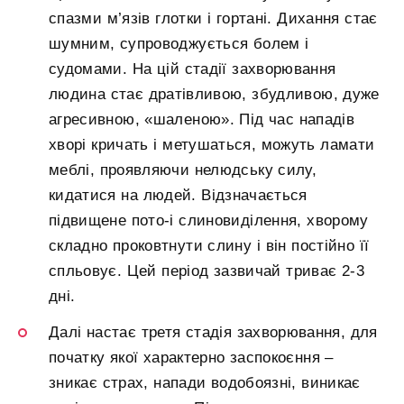
спазми м’язів глотки і гортані. Дихання стає
шумним, супроводжується болем і
судомами. На цій стадії захворювання
людина стає дратівливою, збудливою, дуже
агресивною, «шаленою». Під час нападів
хворі кричать і метушаться, можуть ламати
меблі, проявляючи нелюдську силу,
кидатися на людей. Відзначається
підвищене пото-і слиновиділення, хворому
складно проковтнути слину і він постійно її
спльовує. Цей період зазвичай триває 2-3
дні.
Далі настає третя стадія захворювання, для
початку якої характерно заспокоєння –
зникає страх, напади водобоязні, виникає