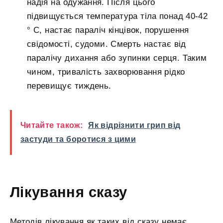
надія на одужання. Після цього
підвищується температура тіла понад 40-42
° С, настає параліч кінцівок, порушення
свідомості, судоми. Смерть настає від
паралічу дихання або зупинки серця. Таким
чином, тривалість захворювання рідко
перевищує тиждень.
Читайте також:
Як відрізнити грип від
застуди та боротися з цими
Лікування сказу
Методів лікування як таких від сказу немає.