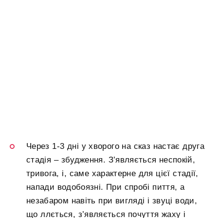
Через 1-3 дні у хворого на сказ настає друга
стадія – збудження. З’являється неспокій,
тривога, і, саме характерне для цієї стадії,
напади водобоязні. При спробі пиття, а
незабаром навіть при вигляді і звуці води,
що ллється, з’являється почуття жаху і