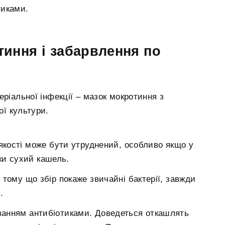
тиками.
тиння і забарвлення по
еріальної інфекції – мазок мокротиння з
ї культури.
якості може бути утруднений, особливо якщо у
ки сухий кашель.
тому що збір покаже звичайні бактерії, завжди
.
уванням антибіотиками. Доведеться откашлять