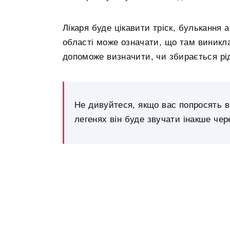
Лікаря буде цікавити тріск, булькання 
області може означати, що там виникла 
допоможе визначити, чи збирається рід
Не дивуйтеся, якщо вас попросять в
легенях він буде звучати інакше чер