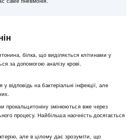
вас саме пневмонія.
нін
тонина, білка, що виділяється клітинами у
ься за допомогою аналізу крові.
 у відповідь на бактеріальні інфекції, але
них.
ики прокальцитоніну змінюються вже через
ьного процесу. Найбільша наочність досягається
ктерію, але в цілому дає зрозуміти, що