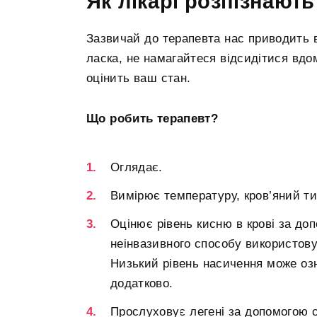
Як лікарі розпізнают
Зазвичай до терапевта нас приводить 
ласка, не намагайтеся відсидітися вдо
оцінить ваш стан.
Що робить терапевт?
Оглядає.
Вимірює температуру, кров’яний тис
Оцінює рівень кисню в крові за до
неінвазивного способу використову
Низький рівень насичення може оз
додатково.
Прослуховує легені за допомогою с