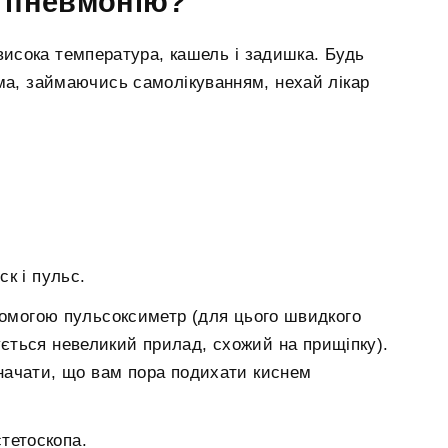
ь пневмонію?
висока температура, кашель і задишка. Будь
ма, займаючись самолікуванням, нехай лікар
к і пульс.
помогою пульсоксиметр (для цього швидкого
ється невеликий прилад, схожий на прищіпку).
начати, що вам пора подихати киснем
тетоскопа.