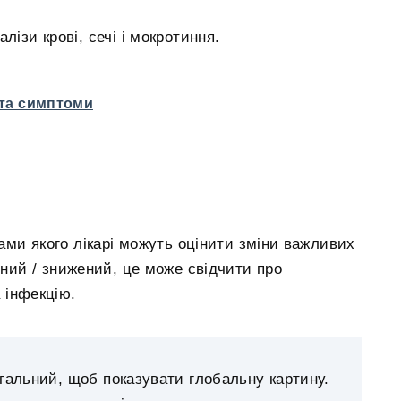
алізи крові, сечі і мокротиння.
 та симптоми
тами якого лікарі можуть оцінити зміни важливих
ений / знижений, це може свідчити про
а інфекцію.
загальний, щоб показувати глобальну картину.