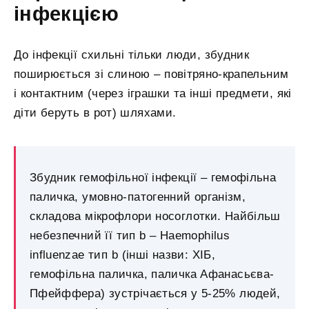
інфекцією
До інфекції схильні тільки люди, збудник
поширюється зі слиною – повітряно-крапельним
і контактним (через іграшки та інші предмети, які
діти беруть в рот) шляхами.
Збудник гемофільної інфекції – гемофільна
паличка, умовно-патогенний організм,
складова мікрофлори носоглотки. Найбільш
небезпечний її тип b – Haemophilus
influenzae тип b (інші назви: ХІБ,
гемофільна паличка, паличка Афанасьєва-
Пфейффера) зустрічається у 5-25% людей,