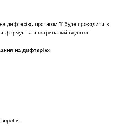
на дифтерію, протягом її буде проходити в
би формується нетривалий імунітет.
ання на дифтерію:
 хвороби.