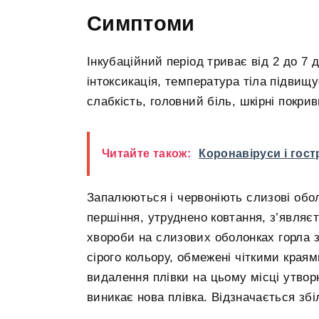
Симптоми
Інкубаційний період триває від 2 до 7 
інтоксикація, температура тіла підвищу
слабкість, головний біль, шкірні покри
Читайте також:
Коронавіруси і гост
Запалюються і червоніють слизові оболон
першіння, утруднено ковтання, з’являє
хвороби на слизових оболонках горла з
сірого кольору, обмежені чіткими краями
видалення плівки на цьому місці утвор
виникає нова плівка. Відзначається зб