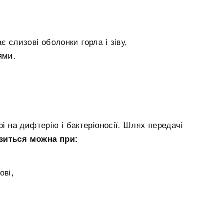
є слизові оболонки горла і зіву,
ями.
і на дифтерію і бактеріоносії. Шлях передачі
зиться можна при:
ові,