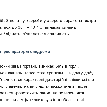
діб. З початку хвороби у хворого виражена гостра
ється до 38 ° – 40 ° С, виникає сильна
ви бліднуть, з’являється сонливість.
рі респіраторні синдроми
ки зіва і гортані, виникає біль в горлі,
ться кашель, голос стає хрипким. На другу добу
’являються характерні дифтерійні плівки світло-
, гладенькі на вигляд, їх важко зняти, після
юється кровоточить ранка, на поверхні якої
ільшення лімфатичних вузлів в області шиї.