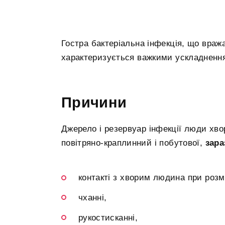
Гостра бактеріальна інфекція, що вража
характеризується важкими ускладненн
Причини
Джерело і резервуар інфекції люди хвор
повітряно-краплинний і побутової,
зара
контакті з хворим людина при розм
чханні,
рукостисканні,