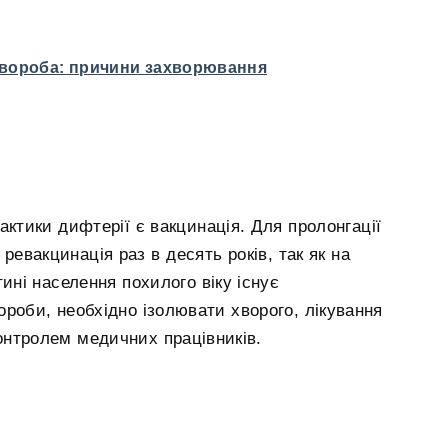
хвороба: причини захворювання
тики дифтерії є вакцинація. Для пролонгації
 ревакцинація раз в десять років, так як на
тині населення похилого віку існує
ороби, необхідно ізолювати хворого, лікування
онтролем медичних працівників.