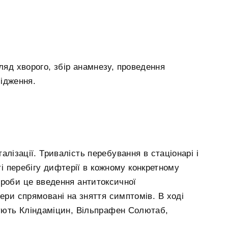
ляд хворого, збір анамнезу, проведення
лідження.
алізації. Тривалість перебування в стаціонарі і
і перебігу дифтерії в кожному конкретному
ороби це введення антитоксичної
мери спрямовані на зняття симптомів. В ході
ують Кліндаміцин, Вільпрафен Солютаб,