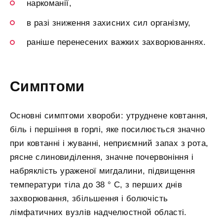
наркоманії,
в разі зниження захисних сил організму,
раніше перенесених важких захворюваннях.
Симптоми
Основні симптоми хвороби: утруднене ковтання,
біль і першіння в горлі, яке посилюється значно
при ковтанні і жуванні, неприємний запах з рота,
рясне слиновиділення, значне почервоніння і
набряклість ураженої мигдалини, підвищення
температури тіла до 38 ° С, з перших днів
захворювання, збільшення і болючість
лімфатичних вузлів надчелюстной області.