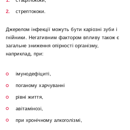
стафілококи,
стрептококи.
Джерелом інфекції можуть бути каріозні зуби і
гнійники. Негативним фактором впливу також є
загальне зниження опірності організму,
наприклад, при:
імунодефіциті,
поганому харчуванні
рівні життя,
авітамінозі,
при хронічному алкоголізмі,