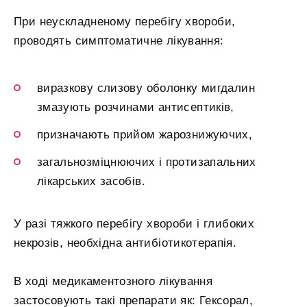
При неускладненому перебігу хвороби,
проводять симптоматичне лікування:
виразкову слизову оболонку мигдалин
змазують розчинами антисептиків,
призначають прийом жарознижуючих,
загальнозміцнюючих і протизапальних
лікарських засобів.
У разі тяжкого перебігу хвороби і глибоких
некрозів, необхідна антибіотикотерапія.
В ході медикаментозного лікування
застосовують такі препарати як: Гексорал,