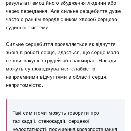
результаті емоційного збудження людини або
через переїдання. Але сильне серцебиття дуже
часто є раннім передвісником хвороб серцево-
судинної системи.
Сильне серцебиття проявляється як відчуття
збоїв в роботі серця, здається, що серце мало
не «вискакує» з грудей або завмирає. Напади
можуть супроводжуватися слабкістю,
неприємними відчуттями в області серця,
непритомністю.
Такі симптоми можуть говорити про
тахікардії, стенокардії, серцевої
недостатності, порушення кровопостачання