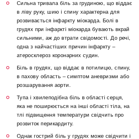
Сильна тривала біль за грудиною, що віддає
в ліву руку, шию і спину характерна для
розвивається інфаркту міокарда. Болі в
грудях при інфаркті міокарда бувають вкрай
сильними, аж до втрати свідомості. До речі,
одна з найчастіших причин інфаркту –
атеросклероз коронарних судин.
Біль в грудях, що віддає в потилицю, спину,
в пахову область – симптом аневризми або
розшарування аорти.
Тупа і хвилеподібна біль в області серця,
яка не поширюється на інші області тіла, на
тлі підвищення температури свідчить про
розвиток перикардиту.
Однак гострий біль у грудях може свідчити і