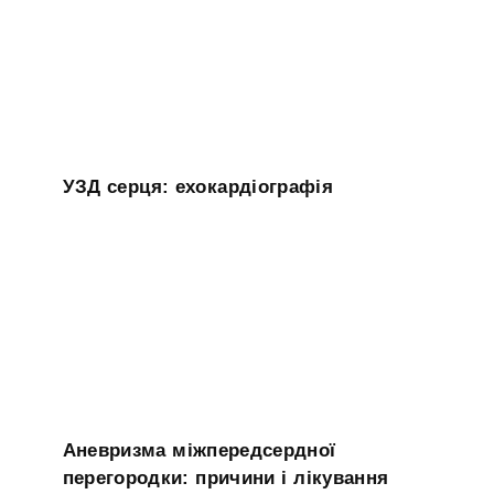
УЗД серця: ехокардіографія
Аневризма міжпередсердної
перегородки: причини і лікування