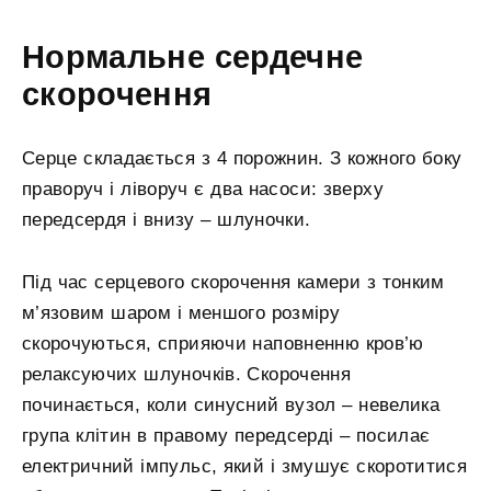
Нормальне сердечне
скорочення
Серце складається з 4 порожнин. З кожного боку
праворуч і ліворуч є два насоси: зверху
передсердя і внизу – шлуночки.
Під час серцевого скорочення камери з тонким
м’язовим шаром і меншого розміру
скорочуються, сприяючи наповненню кров’ю
релаксуючих шлуночків. Скорочення
починається, коли синусний вузол – невелика
група клітин в правому передсерді – посилає
електричний імпульс, який і змушує скоротитися