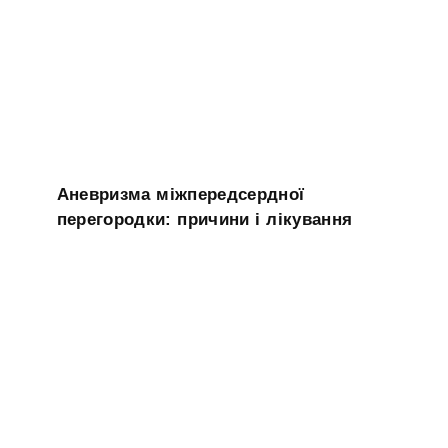
Аневризма міжпередсердної
перегородки: причини і лікування