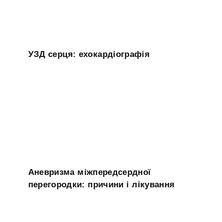
УЗД серця: ехокардіографія
Аневризма міжпередсердної
перегородки: причини і лікування