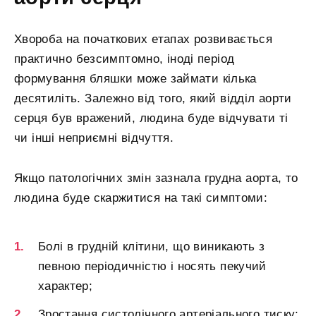
Хвороба на початкових етапах розвивається
практично безсимптомно, іноді період
формування бляшки може займати кілька
десятиліть. Залежно від того, який відділ аорти
серця був вражений, людина буде відчувати ті
чи інші неприємні відчуття.
Якщо патологічних змін зазнала грудна аорта, то
людина буде скаржитися на такі симптоми:
Болі в грудній клітини, що виникають з
певною періодичністю і носять пекучий
характер;
Зростання систолічного артеріального тиску;