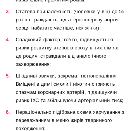
Статева приналежність (чоловіки у віці до 55
років страждають від атеросклерозу аорти
серця набагато частіше, ніж жінки);
Спадковий фактор, тобто, підвищується
ризик розвитку атеросклерозу в тих сім’ях,
де родичі страждали від аналогічного
захворювання;
Шкідливі звички, зокрема, тютюнопаління.
Вміщені в димі смоли і нікотин сприяють
спазмам коронарних артерій, підвищуючи
ризик ІХС та збільшуючи артеріальний тиск;
Нераціонально підібрана схема харчування з
переважанням в меню жирів тваринного
походження;