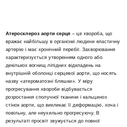
Атеросклероз аорти серця
– це хвороба, що
вражає найбільшу в організмі людини еластичну
артерію і має хронічний перебіг. Захворювання
характеризується утворенням одного або
декількох вогнищ ліпідних відкладень на
внутрішній оболонці серцевої аорти, що носять
назву «атероматозні бляшки». У міру
прогресування хвороби відбувається
розростання сполучної тканини і кальциноз
стінок аорти, що викликає її деформацію, хоча і
повільну, але неухильно прогресуючу. В
результаті просвіт звужується до повної