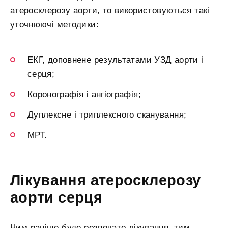
атеросклерозу аорти, то використовуються такі
уточнюючі методики:
ЕКГ, доповнене результатами УЗД аорти і
серця;
Коронографія і ангіографія;
Дуплексне і триплексного сканування;
МРТ.
Лікування атеросклерозу
аорти серця
Чим раніше буде розпочато лікування, тим