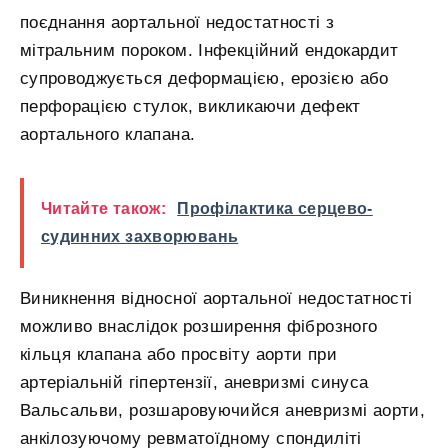
поєднання аортальної недостатності з
мітральним пороком. Інфекційний ендокардит
супроводжується деформацією, ерозією або
перфорацією стулок, викликаючи дефект
аортального клапана.
Читайте також:
Профілактика серцево-
судинних захворювань
Виникнення відносної аортальної недостатності
можливо внаслідок розширення фіброзного
кільця клапана або просвіту аорти при
артеріальній гіпертензії, аневризмі синуса
Вальсальви, розшаровуючийся аневризмі аорти,
анкілозуючому ревматоїдному спондиліті