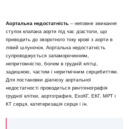
Аортальна недостатність
– неповне змикання
стулок клапана аорти під час діастоли, що
приводить до зворотного току крові з аорти в
лівий шлуночок. Аортальна недостатність
супроводжується запамороченням,
непритомністю, болем в грудній клітці,
задишкою, частим і неритмічним серцебиттям.
Для постановки діагнозу аортальної
недостатності проводиться рентгенографія
грудної клітки, аортография, ЕхоКГ, ЕКГ, МРТ і
КТ серця, катетеризація серця і ін.