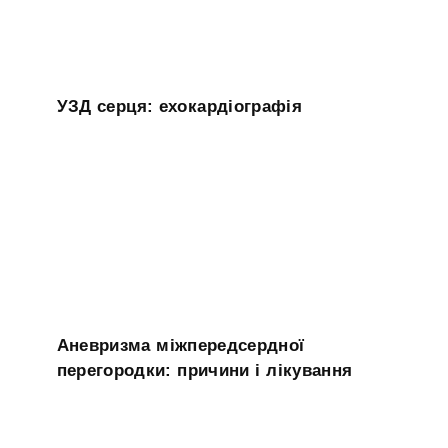
УЗД серця: ехокардіографія
Аневризма міжпередсердної
перегородки: причини і лікування