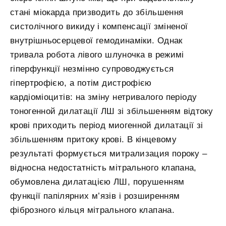
стані міокарда призводить до збільшення
систолічного викиду і компенсації зміненої
внутрішньосерцевої гемодинаміки. Однак
тривала робота лівого шлуночка в режимі
гіперфункції незмінно супроводжується
гіпертрофією, а потім дистрофією
кардіоміоцитів: на зміну нетривалого періоду
тоногенной дилатації ЛШ зі збільшенням відтоку
крові приходить період миогенной дилатації зі
збільшенням притоку крові. В кінцевому
результаті формується митрализация пороку –
відносна недостатність мітрального клапана,
обумовлена ​​дилатацією ЛШ, порушенням
функції папілярних м’язів і розширенням
фіброзного кільця мітрального клапана.