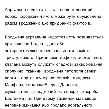
Аортальна недостатність – поліетіологічний
порок, походження якого може бути обумовлено
рядом вроджених або придбаних факторів.
Вроджена аортальна недостатність розвивається
при наявності одно-, дво- або
чотирьохстулкового клапана аорти замість
тристулкового. Причинами дефекту аортального
клапана можуть служити спадкові захворювання
сполучної тканини: вроджена патологія стінки
аорти – аортоаннулярная ектазія, синдром
Марфана, синдром Елерса-Данлоса,
муковісцидоз, вроджений остеопороз, хвороба
Ердгейма і ін. При цьому зазвичай має місце
неповне змикання або пролапс аортального