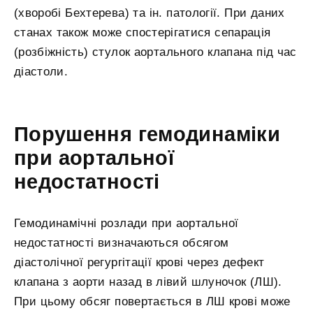
(хворобі Бехтерева) та ін. патології. При даних
станах також може спостерігатися сепарація
(розбіжність) стулок аортального клапана під час
діастоли.
Порушення гемодинаміки
при аортальної
недостатності
Гемодинамічні розлади при аортальної
недостатності визначаються обсягом
діастолічної регургітації крові через дефект
клапана з аорти назад в лівий шлуночок (ЛШ).
При цьому обсяг повертається в ЛШ крові може