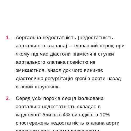
Аортальна недостатність (недостатність
аортального клапана) – клапанний порок, при
якому під час діастоли півмісячні стулки
аортального клапана повністю не
змикаються, внаслідок чого виникає
діастолічна регургітація крові з аорти назад
в лівий шлуночок.
Серед усіх пороків серця ізольована
аортальна недостатність складає в
кардіології близько 4% випадків; в 10%
спостережень недостатність клапана аорти