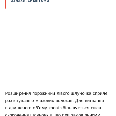
ознаки, симптоми
Розширення порожнини лівого шлуночка сприяє
розтягуванню м’язових волокон. Для вигнання
підвищеного об’єму крові збільшується сила
скорочення шлуночків, що при задовільному