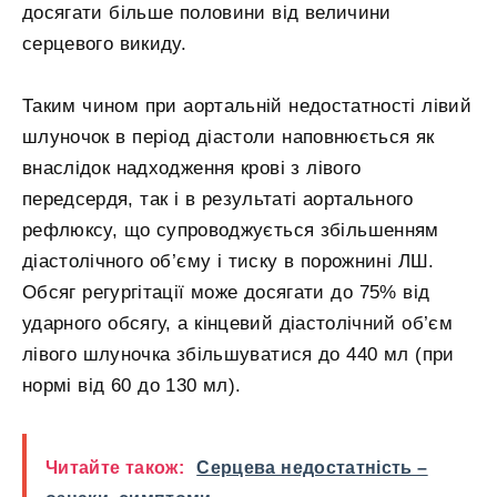
досягати більше половини від величини
серцевого викиду.
Таким чином при аортальній недостатності лівий
шлуночок в період діастоли наповнюється як
внаслідок надходження крові з лівого
передсердя, так і в результаті аортального
рефлюксу, що супроводжується збільшенням
діастолічного об’єму і тиску в порожнині ЛШ.
Обсяг регургітації може досягати до 75% від
ударного обсягу, а кінцевий діастолічний об’єм
лівого шлуночка збільшуватися до 440 мл (при
нормі від 60 до 130 мл).
Читайте також:
Серцева недостатність –