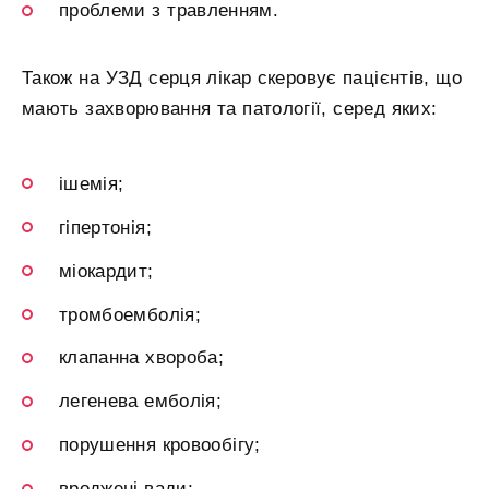
проблеми з травленням.
Також на УЗД серця лікар скеровує пацієнтів, що
мають захворювання та патології, серед яких:
ішемія;
гіпертонія;
міокардит;
тромбоемболія;
клапанна хвороба;
легенева емболія;
порушення кровообігу;
вроджені вади;