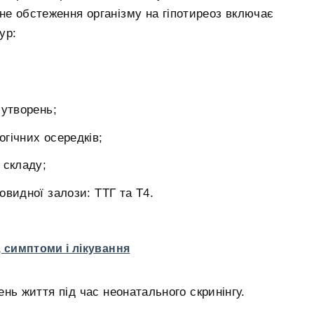
не обстеження організму на гіпотиреоз включає
ур:
 утворень;
гічних осередків;
 складу;
товидної залози: ТТГ та Т4.
 симптоми і лікування
нь життя під час неонатального скринінгу.