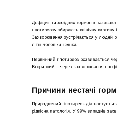
Дефіцит тиреоїдних гормонів називают
гіпотиреозу збирають клінічну картину
Захворювання зустрічається у людей рі
літні чоловіки і жінки.
Первинний гіпотиреоз розвивається че
Вторинний – через захворювання гіпофі
Причини нестачі горм
Природжений гіпотиреоз діагностується
рідкісна патологія. У 99% випадків за