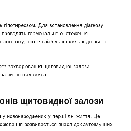
ь гіпотиреозом. Для встановлення діагнозу
 і проводять гормональне обстеження.
зного віку, проте найбільш схильні до нього
рез захворювання щитовидної залози.
за чи гіпоталамуса.
онів щитовидної залози
 у новонароджених у перші дні життя. Це
хворювання розвивається внаслідок аутоімунних