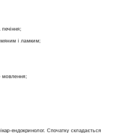
 печіння;
ьмяним і ламким;
е мовлення;
лікар-ендокринолог. Спочатку складається