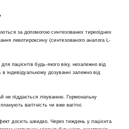
у
уються за допомогою синтезованих тиреоїдних
тання левотироксину (синтезованого аналога L-
для пацієнтів будь-якого віку, незалежно від
 в індивідуальному дозуванні залежно від
ай не піддається лікуванню. Гормональну
планують вагітність чи вже вагітні.
фект досить швидко. Через тиждень у пацієнта