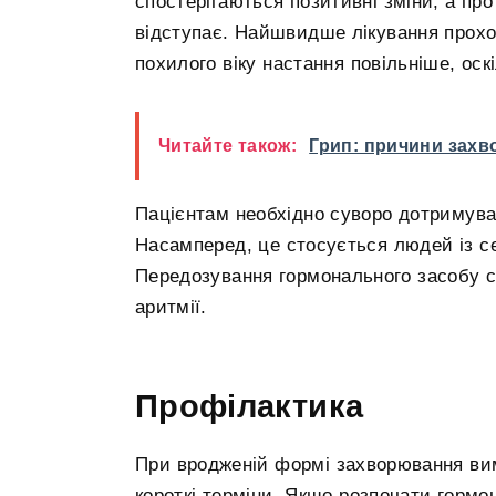
спостерігаються позитивні зміни, а пр
відступає. Найшвидше лікування проход
похилого віку настання повільніше, оск
Читайте також:
Грип: причини зах
Пацієнтам необхідно суворо дотримува
Насамперед, це стосується людей із 
Передозування гормонального засобу сп
аритмії.
Профілактика
При вродженій формі захворювання вим
короткі терміни. Якщо розпочати гормо