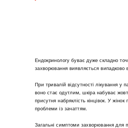
Ендокринологу буває дуже складно точн
захворювання виявляється випадково в
При тривалій відсутності лікування у 
воно стає одутлим, шкіра набуває жовту
присутня набряклість кінцівок. У жіно
проблеми із зачаттям.
Загальні симптоми захворювання для пац