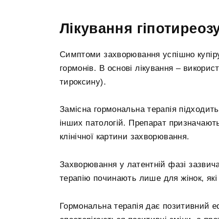
Лікування гіпотиреоз
Симптоми захворювання успішно купір
гормонів. В основі лікування – викорис
тироксину).
Замісна гормональна терапія підходить 
інших патологій. Препарат призначають
клінічної картини захворювання.
Захворювання у латентній фазі зазвич
терапію починають лише для жінок, які 
Гормональна терапія дає позитивний е