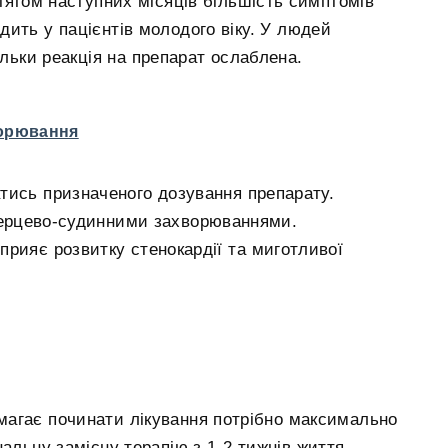
отягом наступних місяців більшість симптомів
ить у пацієнтів молодого віку. У людей
ільки реакція на препарат ослаблена.
ворювання
тись призначеного дозування препарату.
серцево-судинними захворюваннями.
рияє розвитку стенокардії та миготливої
агає починати лікування потрібно максимально
нальну замісну терапію з 1-2 тижнів життя