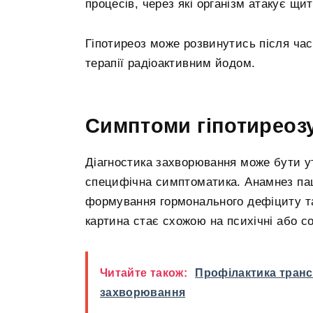
процесів, через які організм атакує щи
Гіпотиреоз може розвинутись після час
терапії радіоактивним йодом.
Симптоми гіпотиреоз
Діагностика захворювання може бути ут
специфічна симптоматика. Анамнез пац
формування гормонального дефіциту та 
картина стає схожою на психічні або с
Читайте також:
Профілактика транс
захворювання