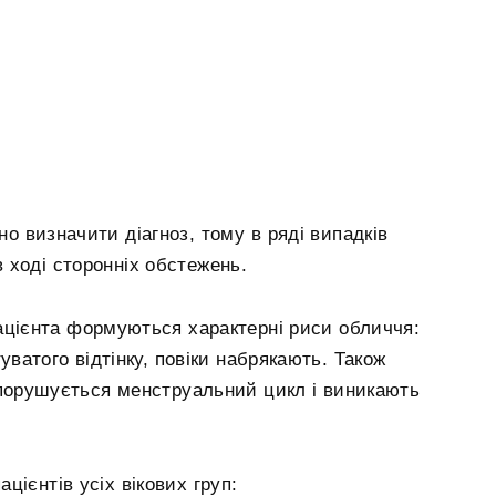
о визначити діагноз, тому в ряді випадків
 ході сторонніх обстежень.
пацієнта формуються характерні риси обличчя:
ватого відтінку, повіки набрякають. Також
к порушується менструальний цикл і виникають
ієнтів усіх вікових груп: