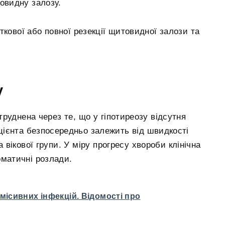
товидну залозу.
ткової або повної резекції щитовидної залози та
у
руднена через те, що у гіпотиреозу відсутня
ієнта безпосередньо залежить від швидкості
вікової групи. У міру прогресу хвороби клінічна
оматичні розлади.
місивних інфекцій. Відомості про