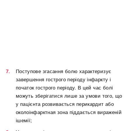
Поступове згасання болю характеризує
завершення гострого періоду інфаркту і
початок гострого періоду. В цей час болі
можуть зберігатися лише за умови того, що
у пацієнта розвивається перикардит або
околоінфарктная зона піддається вираженій
ішемії;