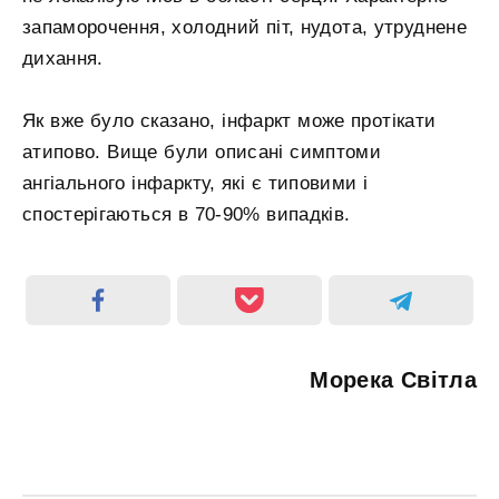
запаморочення, холодний піт, нудота, утруднене
дихання.
Як вже було сказано, інфаркт може протікати
атипово. Вище були описані симптоми
ангіального інфаркту, які є типовими і
спостерігаються в 70-90% випадків.
Морека Світла