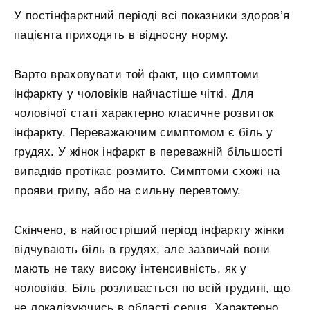
У постінфарктний періоді всі показники здоров’я
пацієнта приходять в відносну норму.
Варто враховувати той факт, що симптоми
інфаркту у чоловіків найчастіше чіткі. Для
чоловічої статі характерно класичне розвиток
інфаркту. Переважаючим симптомом є біль у
грудях. У жінок інфаркт в переважній більшості
випадків протікає розмито. Симптоми схожі на
прояви грипу, або на сильну перевтому.
Скінчено, в найгостріший період інфаркту жінки
відчувають біль в грудях, але зазвичай вони
мають не таку високу інтенсивність, як у
чоловіків. Біль розливається по всій грудині, що
не локалізуючись в області серця. Характерно