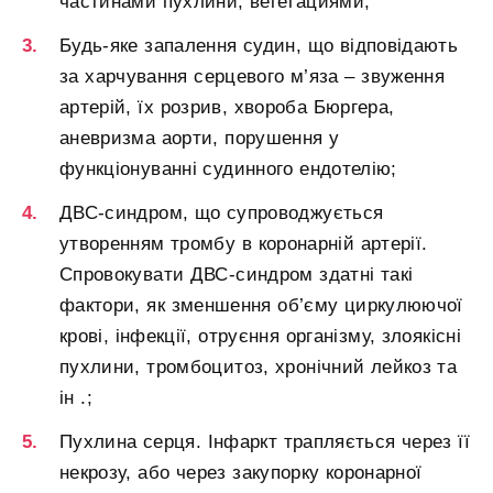
частинами пухлини, вегетациями;
Будь-яке запалення судин, що відповідають
за харчування серцевого м’яза – звуження
артерій, їх розрив, хвороба Бюргера,
аневризма аорти, порушення у
функціонуванні судинного ендотелію;
ДВС-синдром, що супроводжується
утворенням тромбу в коронарній артерії.
Спровокувати ДВС-синдром здатні такі
фактори, як зменшення об’єму циркулюючої
крові, інфекції, отруєння організму, злоякісні
пухлини, тромбоцитоз, хронічний лейкоз та
ін .;
Пухлина серця. Інфаркт трапляється через її
некрозу, або через закупорку коронарної