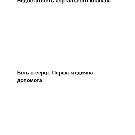
Недостатність аортального клапана
Біль в серці. Перша медична
допомога