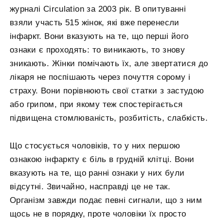
журналі Circulation за 2003 рік. В опитуванні
взяли участь 515 жінок, які вже перенесли
інфаркт. Вони вказують на те, що перші його
ознаки є проходять: то виникають, то знову
зникають. Жінки помічають їх, але звертатися до
лікаря не поспішають через почуття сорому і
страху. Вони порівнюють свої статки з застудою
або грипом, при якому теж спостерігається
підвищена стомлюваність, розбитість, слабкість.
Що стосується чоловіків, то у них першою
ознакою інфаркту є біль в грудній клітці. Вони
вказують на те, що ранні ознаки у них були
відсутні. Звичайно, насправді це не так.
Організм завжди подає певні сигнали, що з ним
щось не в порядку, проте чоловіки їх просто