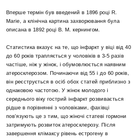
Вперше термін був введений в 1896 році R.
Marie, а клінічна картина захворювання була
описана в 1892 році В. М. кернингом.
Статистика вказує на те, що інфаркт у віці від 40
до 60 років трапляється у чоловіків в 3-5 разів
частіше, ніж у жінок, і обумовлюється наявним
атеросклерозом. Починаючи від 55 і до 60 років,
він реєструється в осіб обох статей приблизно з
однаковою частотою. У жінок молодого і
середнього віку гострий інфаркт розвивається
рідше в порівнянні з чоловіками, фахівці
пов’язують це з тим, що жіночі статеві гормони
затримують розвиток атеросклерозу. Після
завершення клімаксу рівень естрогену в