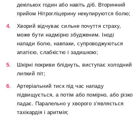
декількох годин або навіть діб. Вторинний
прийом Нітрогліцерину некупируются болю;
Хворий відчуває сильне почуття страху,
може бути надмірно збудженим. Іноді
напади болю, навпаки, супроводжуються
апатією, слабкістю і задишкою;
Шкірні покриви бліднуть, виступає холодний
липкий піт;
Артеріальний тиск під час нападу
підвищується, а потім або помірно, або різко
падає. Паралельно у хворого з’являється
тахікардія і аритмія;