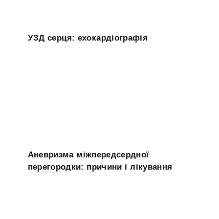
УЗД серця: ехокардіографія
Аневризма міжпередсердної
перегородки: причини і лікування