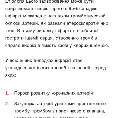
Етіологія цього захворювання може бути
найрізноманітнішою, проте в 95% випадків
інфаркт міокарда є наслідком тромботической
оклюзії артерій, які зазнали атеросклеротичних
змін. В цьому випадку інфаркт є особливої ​​
гостроти ішемії серця. Утворенню тромбів
сприяє висока в’язкість крові у хворих ішемією.
У всіх інших випадках інфаркт стає
ускладненням інших хвороб і патологій, серед
яких:
Пороки розвитку коронарних артерій;
Закупорка артерій уривками пристінкового
тромбу, тромбом з пристінкового клапана,