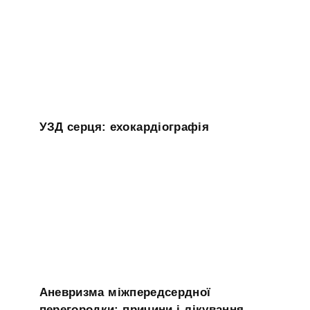
УЗД серця: ехокардіографія
Аневризма міжпередсердної
перегородки: причини і лікування