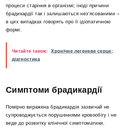
процеси старіння в організмі; іноді причини
брадикардії так і залишаються нез’ясованими –
в цих випадках говорять про її ідіопатичною
формі.
Читайте також:
Хронічне легеневе серце:
діагностика
Симптоми брадикардії
Помірно виражена брадикардія зазвичай не
супроводжується порушеннями кровообігу і не
веде до розвитку клінічної симптоматики.