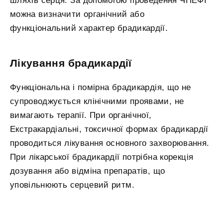
шляхів серця. За допомогою проведення ЧПЕФІ
можна визначити органічний або
функціональний характер брадикардії.
Лікування брадикардії
Функціональна і помірна брадикардія, що не
супроводжується клінічними проявами, не
вимагають терапії. При органічної,
Екстракардіальні, токсичної формах брадикардії
проводиться лікування основного захворювання.
При лікарської брадикардії потрібна корекція
дозування або відміна препаратів, що
уповільнюють серцевий ритм.