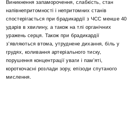
Виникнення запаморочення, слабкість, стан
напівнепритомності і непритомних станів
спостерігається при брадикардії з ЧСС менше 40
ударів в хвилину, а також на тлі органічних
уражень серця. Також при брадикардії
з’являються втома, утруднене дихання, біль у
грудях, коливання артеріального тиску,
порушення концентрації уваги і пам’яті,
короткочасні розлади зору, епізоди спутаного
мислення.