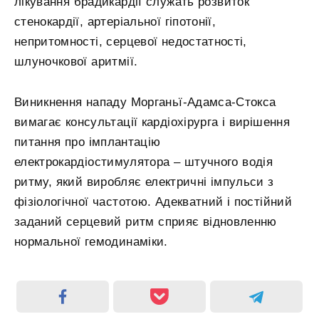
лікування брадикардії служать розвиток
стенокардії, артеріальної гіпотонії,
непритомності, серцевої недостатності,
шлуночкової аритмії.
Виникнення нападу Морганьї-Адамса-Стокса
вимагає консультації кардіохірурга і вирішення
питання про імплантацію
електрокардіостимулятора – штучного водія
ритму, який виробляє електричні імпульси з
фізіологічної частотою. Адекватний і постійний
заданий серцевий ритм сприяє відновленню
нормальної гемодинаміки.