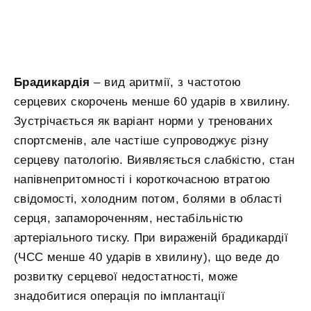
Брадикардія
– вид аритмії, з частотою
серцевих скорочень менше 60 ударів в хвилину.
Зустрічається як варіант норми у тренованих
спортсменів, але частіше супроводжує різну
серцеву патологію. Виявляється слабкістю, стан
напівнепритомності і короткочасною втратою
свідомості, холодним потом, болями в області
серця, запамороченням, нестабільністю
артеріального тиску. При вираженій брадикардії
(ЧСС менше 40 ударів в хвилину), що веде до
розвитку серцевої недостатності, може
знадобитися операція по імплантації