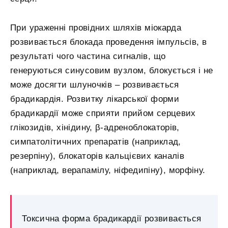
При ураженні провідних шляхів міокарда
розвивається блокада проведення імпульсів, в
результаті чого частина сигналів, що
генеруються синусовим вузлом, блокується і не
може досягти шлуночків – розвивається
брадикардія. Розвитку лікарської форми
брадикардії може сприяти прийом серцевих
глікозидів, хінідину, β-адреноблокаторів,
симпатолітичних препаратів (наприклад,
резерпіну), блокаторів кальцієвих каналів
(наприклад, верапамілу, ніфедипіну), морфіну.
Токсична форма брадикардії розвивається