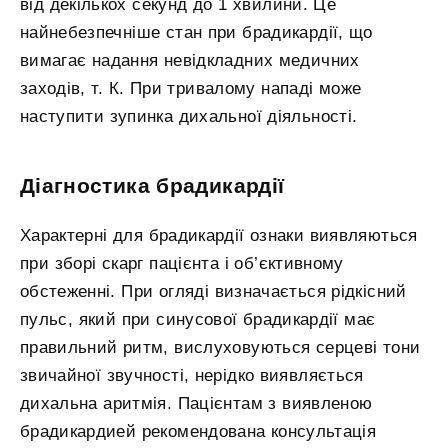
від декількох секунд до 1 хвилини. Це
найнебезпечніше стан при брадикардії, що
вимагає надання невідкладних медичних
заходів, т. К. При тривалому нападі може
наступити зупинка дихальної діяльності.
Діагностика брадикардії
Характерні для брадикардії ознаки виявляються
при зборі скарг пацієнта і об’єктивному
обстеженні. При огляді визначається рідкісний
пульс, який при синусової брадикардії має
правильний ритм, вислуховуються серцеві тони
звичайної звучності, нерідко виявляється
дихальна аритмія. Пацієнтам з виявленою
брадикардией рекомендована консультація