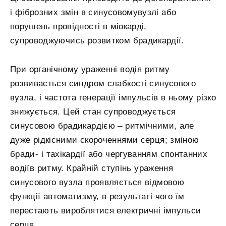
і фіброзних змін в синусовомувузлі або
порушень провідності в міокарді,
супроводжуючись розвитком брадикардії.
При органічному ураженні водія ритму
розвивається синдром слабкості синусового
вузла, і частота генерації імпульсів в ньому різко
знижується. Цей стан супроводжується
синусовою брадикардією – ритмічними, але
дуже рідкісними скороченнями серця; зміною
бради- і тахікардії або чергуванням спонтанних
водіїв ритму. Крайній ступінь ураження
синусового вузла проявляється відмовою
функції автоматизму, в результаті чого їм
перестають вироблятися електричні імпульси
серця.