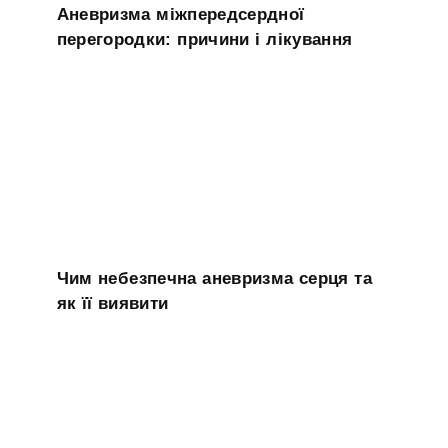
Аневризма міжпередсердної
перегородки: причини і лікування
Чим небезпечна аневризма серця та
як її виявити