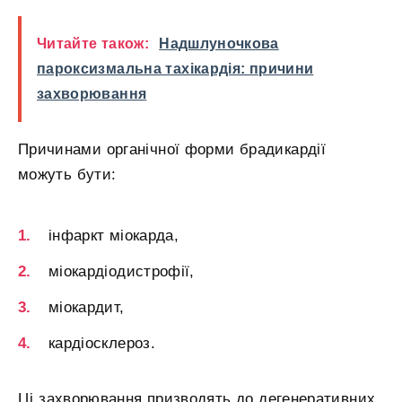
Читайте також:
Надшлуночкова
пароксизмальна тахікардія: причини
захворювання
Причинами органічної форми брадикардії
можуть бути:
інфаркт міокарда,
міокардіодистрофії,
міокардит,
кардіосклероз.
Ці захворювання призводять до дегенеративних