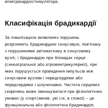
електрокардіостимулятора.
Класифікація брадикардії
За локалізацією виявлених порушень
розрізняють брадикардию синусовую, пов’язану
з порушеннями автоматизму в синусовому
вузлі, і брадикардію при блокадах серця
(синоатріальної або атріовентрикулярної), при
яких порушується проведення імпульсів між
синусовим вузлом і передсердями або
передсердями і шлуночками. Частота серцевих
скорочень може зменшуватися при фізіологічних
умовах (у спортсменів, уві сні, в спокої) – це
функціональна або фізіологічна брадикардія;