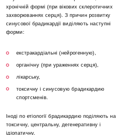
хронічній формі (при вікових склеротичних
захворюваннях серця). З причин розвитку
синусової брадикардії виділяють наступні
форми:
екстракардіальні (нейрогенную),
органічну (при ураженнях серця),
лікарську,
токсичну і синусовую брадикардию
спортсменів.
Іноді по етіології брадикардию поділяють на
токсичну, центральну, дегенеративну і
ідіопатичну.