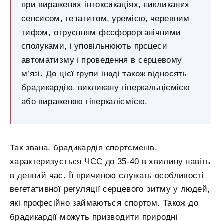
при виражених інтоксикаціях, викликаних
сепсисом, гепатитом, уремією, черевним
тифом, отруєнням фосфорорганічними
сполуками, і уповільнюють процеси
автоматизму і проведення в серцевому
м’язі. До цієї групи іноді також відносять
брадикардію, викликану гіперкальціємією
або вираженою гіперкаліємією.
Так звана, брадикардія спортсменів,
характеризується ЧСС до 35-40 в хвилину навіть
в денний час. Її причиною служать особливості
вегетативної регуляції серцевого ритму у людей,
які професійно займаються спортом. Також до
брадикардії можуть призводити природні