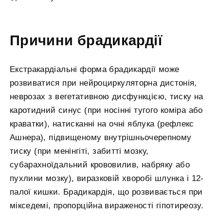
Причини брадикардії
Екстракардіальні форма брадикардії може
розвиватися при нейроциркуляторна дистонія,
неврозах з вегетативною дисфункцією, тиску на
каротидний синус (при носінні тугого коміра або
краватки), натисканні на очні яблука (рефлекс
Ашнера), підвищеному внутрішньочерепному
тиску (при менінгіті, забитті мозку,
субарахноїдальний крововилив, набряку або
пухлини мозку), виразковій хворобі шлунка і 12-
палої кишки. Брадикардія, що розвивається при
мікседемі, пропорційна вираженості гіпотиреозу.