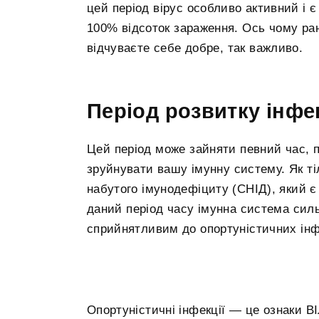
цей період вірус особливо активний і є
100% відсоток зараження. Ось чому ра
відчуваєте себе добре, так важливо.
Період розвитку інфек
Цей період може зайняти певний час, 
зруйнувати вашу імунну систему. Як ті
набутого імунодефіциту (СНІД), який є
даний період часу імунна система сил
сприйнятливим до опортуністичних інф
Опортуністичні інфекції — це ознаки ВІЛ