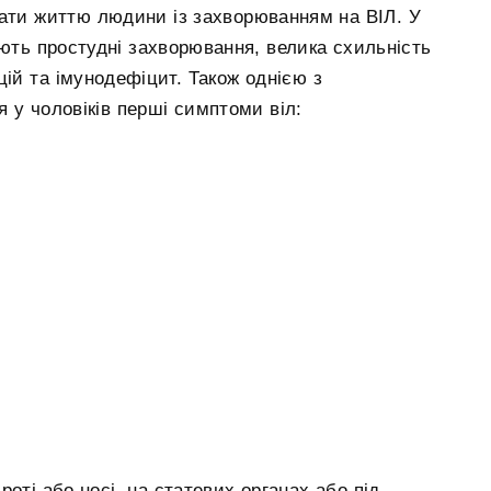
ати життю людини із захворюванням на ВІЛ. У
ють простудні захворювання, велика схильність
цій та імунодефіцит. Також однією з
 у чоловіків перші симптоми віл:
оті або носі, на статевих органах або під