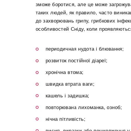
зможе боротися, але це може загрожув
таких людей, як правило, часто виника
до захворювань грипу, грибкових інфек
особливостей Сніду, коли проявляються
периодичная нудота і блювання;
розвиток постійної діареї;
хронічна втома;
швидка втрата ваги;
кашель і задишка;
повторювана лихоманка, озноб;
нічна пітливість;
висип, виразки або пошкодження у р