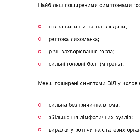
Найбільш поширеними симптомами гостр
поява висипки на тілі людини;
раптова лихоманка;
різні захворювання горла;
сильні головні болі (мігрень).
Менш поширені симптоми ВІЛ у чоловік
сильна безпричинна втома;
збільшення лімфатичних вузлів;
виразки у роті чи на статевих орга