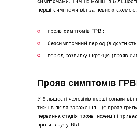
симптомами. Тим не менш, в більшості 
перші симптоми віл за певною схемою
прояв симптомів ГРВІ;
безсимптомний період (відсутність
період розвитку інфекція (прояв си
Прояв симптомів ГРВ
У більшості чоловіків перші ознаки ві
тижнів після зараження. Це прояв грипу 
первинна стадія прояв інфекції і триває
проти вірусу ВІЛ.