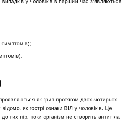
випадків у чоловіків в перший час з’являються
:
 симптомів);
мптомів).
І
л проявляються як грип протягом двох-чотирьох
відомо, як гострі ознаки ВІЛ у чоловіків. Це
 до тих пір, поки організм не створить антитіла