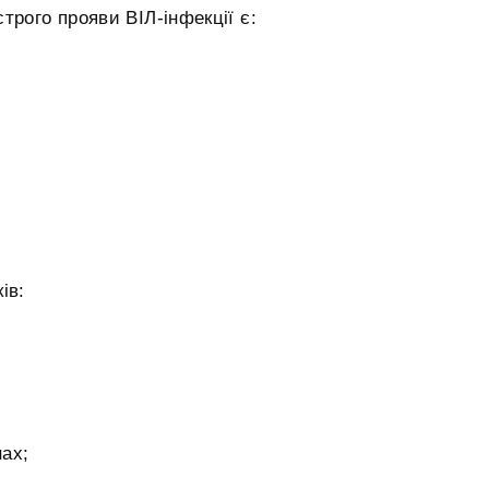
ого прояви ВІЛ-інфекції є:
ів:
нах;