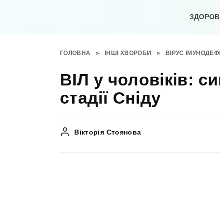
Перейти
до
ЗДОРОВ’
вмісту
ГОЛОВНА
»
ІНШІ ХВОРОБИ
»
ВІРУС ІМУНОДЕ
ВІЛ у чоловіків: с
стадії Сніду
Вікторія Стоянова