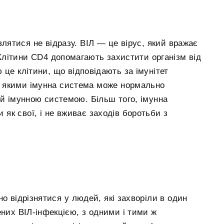
лятися не відразу. ВІЛ — це вірус, який вражає
Клітини CD4 допомагають захистити організм від
це клітини, що відповідають за імунітет
 з якими імунна система може нормально
ий імунною системою. Більш того, імунна
и як свої, і не вживає заходів боротьби з
о відрізнятися у людей, які захворіли в один
них ВІЛ-інфекцією, з одними і тими ж