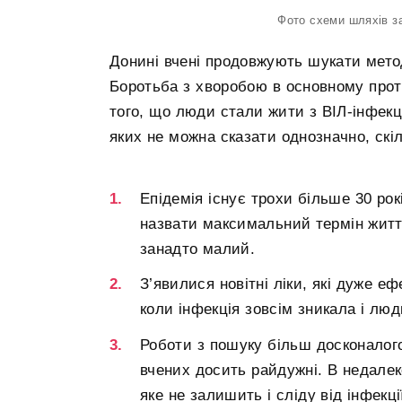
Фото схеми шляхів за
Донині вчені продовжують шукати мето
Боротьба з хворобою в основному прот
того, що люди стали жити з ВІЛ-інфекці
яких не можна сказати однозначно, скі
Епідемія існує трохи більше 30 рок
назвати максимальний термін життя
занадто малий.
З’явилися новітні ліки, які дуже е
коли інфекція зовсім зникала і л
Роботи з пошуку більш досконалого 
вчених досить райдужні. В недале
яке не залишить і сліду від інфекці