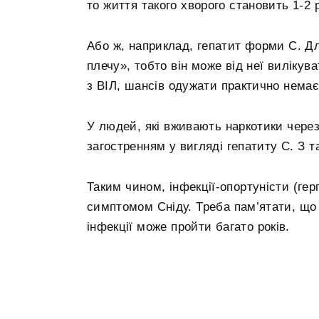
то життя такого хворого становить 1-2 
Або ж, наприклад, гепатит форми С. Д
плечу», тобто він може від неї виліку
з ВІЛ, шансів одужати практично немає
У людей, які вживають наркотики через і
загостренням у вигляді гепатиту С. З 
Таким чином, інфекції-опортуністи (гер
симптомом Сніду. Треба пам’ятати, що 
інфекції може пройти багато років.