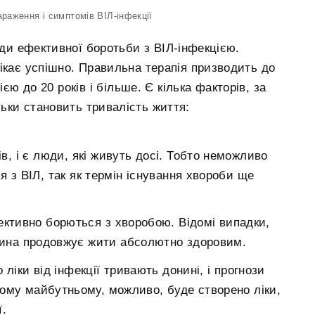
раження і симптомів ВІЛ-інфекції
ди ефективної боротьби з ВІЛ-інфекцією.
ікає успішно. Правильна терапія призводить до
єю до 20 років і більше. Є кілька факторів, за
льки становить тривалість життя:
ів, і є люди, які живуть досі. Тобто неможливо
 з ВІЛ, так як термін існування хвороби ще
фективно борються з хворобою. Відомі випадки,
юдина продовжує жити абсолютно здоровим.
ліки від інфекції тривають донині, і прогнози
кому майбутньому, можливо, буде створено ліки,
ї.