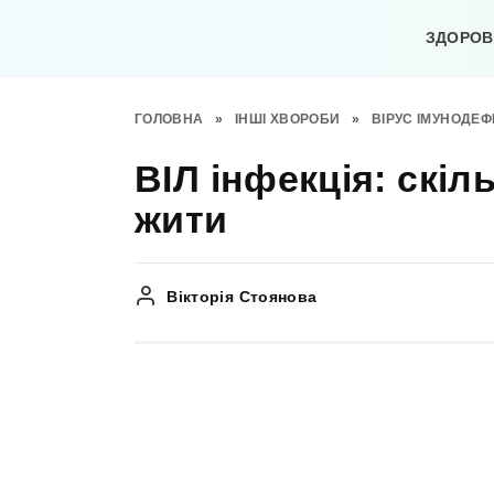
Перейти
до
ЗДОРОВ’
вмісту
ГОЛОВНА
»
ІНШІ ХВОРОБИ
»
ВІРУС ІМУНОДЕ
ВІЛ інфекція: скіл
жити
Вікторія Стоянова