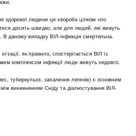
роки.
ля здорової людини ця хвороба цілком «по
ватися досить швидко, але для людей, які живуть
. В даному випадку ВІЛ-інфекція смертельна.
н’єкції, як правило, спостерігається ВІЛ із
таким комплексом інфекції люди живуть недовго.
пес, туберкульоз, запалення легенів) є основним
між виникненням Сніду та діагностування ВІЛ-