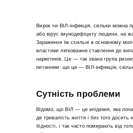
Вирок чи ВІЛ-інфекція, скільки можна 
або вірус імунодефіциту людини, на ж
Зараження їм схильні в основному моло
властиве легковажне ставлення до випа
наркотиків. Це — так звана група ризик
питанням: що це — ВІЛ-інфекція, скіл
Сутність проблеми
Відомо, що ВІЛ — це епідемія, яка по
де тривалість життя і без того досить
бідності, і так часто помирають від гол