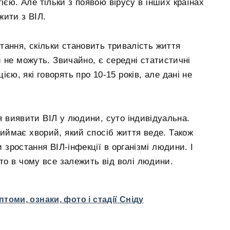
ією. Але тільки з появою вірусу в інших країнах
жити з ВІЛ.
тання, скільки становить тривалість життя
 не можуть. Звичайно, є середні статистичні
єю, які говорять про 10-15 років, але дані не
ся виявити ВІЛ у людини, суто індивідуальна.
риймає хворий, який спосіб життя веде. Також
и зростання ВІЛ-інфекції в організмі людини. І
то в чому все залежить від волі людини.
птоми, ознаки, фото і стадії Сніду