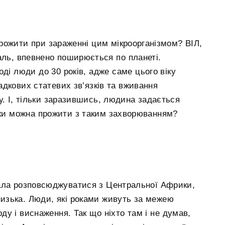
прожити при зараженні цим мікроорганізмом? ВІЛ,
аль, впевнено поширюється по планеті.
ді люди до 30 років, адже саме цього віку
дкових статевих зв’язків та вживання
у. І, тільки заразившись, людина задається
ьки можна прожити з таким захворюванням?
чала розповсюджуватися з Центральної Африки,
 низька. Люди, які роками живуть за межею
оду і виснаження. Так що ніхто там і не думав,