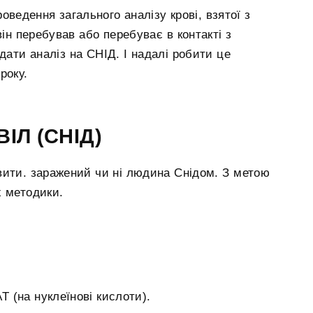
оведення загального аналізу крові, взятої з
ін перебував або перебуває в контакті з
дати аналіз на СНІД. І надалі робити це
року.
ВІЛ (СНІД)
вити. заражений чи ні людина Снідом. З метою
х методики.
AT (на нуклеїнові кислоти).