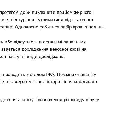
 протягом доби виключити прийом жирного і
тися від куріння і утриматися від статевого
серце. Одночасно робиться забір крові з пальця.
ть або відсутність в організмі запальних
зивається дослідження венозної крові на
ься наступні види досліджень:
я проводять методом ІФА. Показники аналізу
е, ніж через місяць-півтора після можливого
рдження аналізу і визначення різновиду вірусу