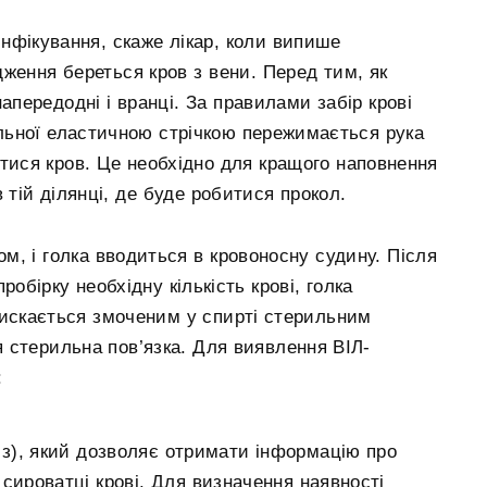
інфікування, скаже лікар, коли випише
ження береться кров з вени. Перед тим, як
напередодні і вранці. За правилами забір крові
альної еластичною стрічкою пережимається рука
атися кров. Це необхідно для кращого наповнення
в тій ділянці, де буде робитися прокол.
, і голка вводиться в кровоносну судину. Після
робірку необхідну кількість крові, голка
тискається змоченим у спирті стерильним
 стерильна пов’язка. Для виявлення ВІЛ-
:
з), який дозволяє отримати інформацію про
в сироватці крові. Для визначення наявності