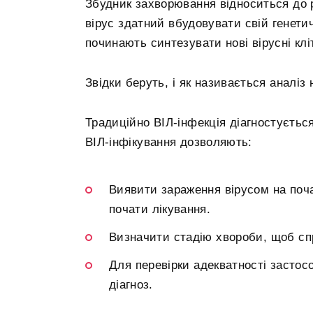
Збудник захворювання відноситься до 
вірус здатний вбудовувати свій генетич
починають синтезувати нові вірусні клі
Звідки беруть, і як називається аналіз 
Традиційно ВІЛ-інфекція діагностується
ВІЛ-інфікування дозволяють:
Виявити зараження вірусом на поча
почати лікування.
Визначити стадію хвороби, щоб спр
Для перевірки адекватності застос
діагноз.