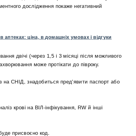
ментного дослідження покаже негативний
в аптеках: ціна, в домашніх умовах і відгуки
ання двічі (через 1,5 і 3 місяці після можливого
захворювання може протікати до півроку.
з на СНІД, знадобиться пред’явити паспорт або
аліз крові на ВІЛ-інфікування, RW й інші
 буде присвоєно код.