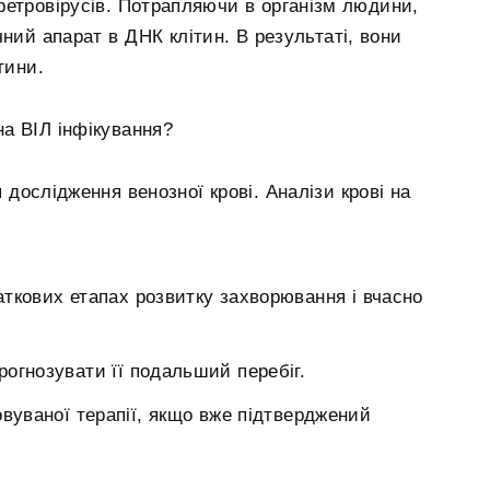
ретровірусів. Потрапляючи в організм людини,
ний апарат в ДНК клітин. В результаті, вони
тини.
на ВІЛ інфікування?
 дослідження венозної крові. Аналізи крові на
ткових етапах розвитку захворювання і вчасно
огнозувати її подальший перебіг.
овуваної терапії, якщо вже підтверджений