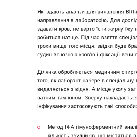
Які здають аналізи для виявлення ВІЛ-
направлення в лабораторію. Для дослід
здавати кров, не варто їсти жирну їжу 
робиться натще. Під час взяття спеці
трохи вище того місця, звідки буде бр
судин венозною кров’ю і фіксації вени 
Ділянка обробляється медичним спиртом
того, як лаборант набере в спеціальну п
видаляється з відня. А місце уколу за
ватним тампоном. Зверху накладається
інфікування застосовують такі способи
Метод ІФА (імуноферментний аналі
кількість збудників, що містяться 