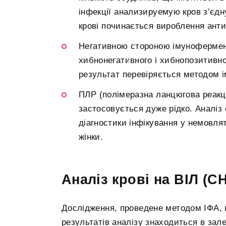
інфекції анализируемую кров з’єдн
крові починається вироблення анти
Негативною стороною імунофермен
хибнонегативного і хибнопозитивно
результат перевіряється методом і
ПЛР (полімеразна ланцюгова реакці
застосовується дуже рідко. Аналіз
діагностики інфікування у немовлят
жінки.
Аналіз крові на ВІЛ (СН
Дослідження, проведене методом ІФА, н
результатів аналізу знаходиться в зал