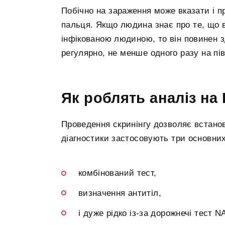
Побічно на зараження може вказати і пр
пальця. Якщо людина знає про те, що в
інфікованою людиною, то він повинен з
регулярно, не менше одного разу на пів
Як роблять аналіз на 
Проведення скринінгу дозволяє встано
діагностики застосовують три основни
комбінований тест,
визначення антитіл,
і дуже рідко із-за дорожнечі тест N