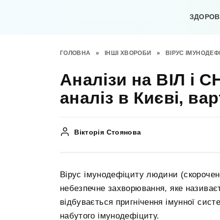
Перейти
до
ЗДОРОВ’
вмісту
ГОЛОВНА
»
ІНШІ ХВОРОБИ
»
ВІРУС ІМУНОДЕ
Аналізи на ВІЛ і С
аналіз в Києві, вар
Вікторія Стоянова
Вірус імунодефіциту людини (скорочен
небезпечне захворювання, яке називає
відбувається пригнічення імунної сис
набутого імунодефіциту.