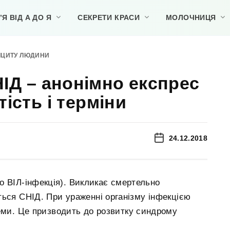
Я ВІД А ДО Я
СЕКРЕТИ КРАСИ
МОЛОЧНИЦЯ
ФІЦИТУ ЛЮДИНИ
НІД – анонімно експрес
тість і терміни
24.12.2018
о ВІЛ-інфекція). Викликає смертельно
ться СНІД. При ураженні організму інфекцією
теми. Це призводить до розвитку синдрому