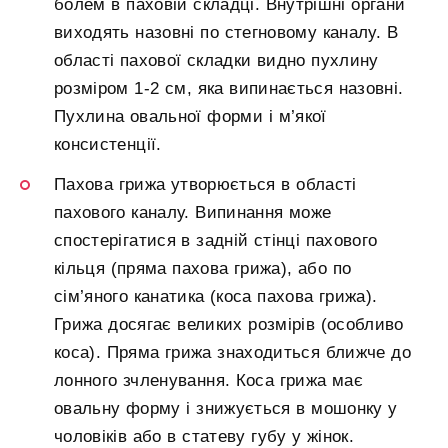
болем в паховій складці. Внутрішні органи
виходять назовні по стегновому каналу. В
області пахової складки видно пухлину
розміром 1-2 см, яка випинається назовні.
Пухлина овальної форми і м’якої
консистенції.
Пахова грижа утворюється в області
пахового каналу. Випинання може
спостерігатися в задній стінці пахового
кільця (пряма пахова грижа), або по
сім’яного канатика (коса пахова грижа).
Грижа досягає великих розмірів (особливо
коса). Пряма грижа знаходиться ближче до
лонного зчленування. Коса грижа має
овальну форму і знижується в мошонку у
чоловіків або в статеву губу у жінок.