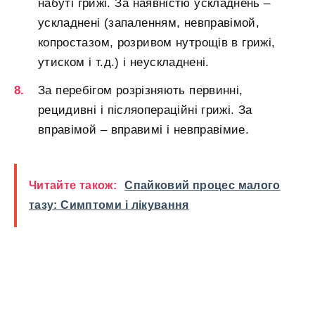
набуті грижі. За наявністю ускладнень –
ускладнені (запаленням, невправімой,
копростазом, розривом нутрощів в грижі,
утиском і т.д.) і неускладнені.
За перебігом розрізняють первинні,
рецидивні і післяопераційні грижі. За
вправімой – вправимі і невправімие.
Читайте також:
Спайковий процес малого
тазу: Симптоми і лікування