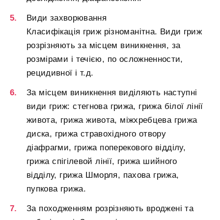
Види захворювання
Класифікація гриж різноманітна. Види гриж
розрізняють за місцем виникнення, за
розмірами і течією, по осложненности,
рецидивної і т.д.
За місцем виникнення виділяють наступні
види гриж: стегнова грижа, грижа білої лінії
живота, грижа живота, міжхребцева грижа
диска, грижа стравохідного отвору
діафрагми, грижа поперекового відділу,
грижа спігілевой лінії, грижа шийного
відділу, грижа Шморля, пахова грижа,
пупкова грижа.
За походженням розрізняють вроджені та