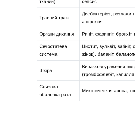
тканин)
сепсис
Дисбактеріоз, розлади тр
Травний тракт
анорексія
Органи дихання
Риніт, фарингіт, бронхіт,
Сечостатева
Цистит, вульвіт, вагініт
система
жінок), баланіт, баланоп
Виразкові ураження шкі
Шкіра
(тромбофлебіт, капилляри
Слизова
Микотическая ангіна, тон
оболонка рота