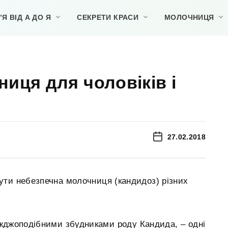
Я ВІД А ДО Я
СЕКРЕТИ КРАСИ
МОЛОЧНИЦЯ
иця для чоловіків і
27.02.2018
 бути небезпечна молочниця (кандидоз) різних
іжджоподібними збудниками роду Кандида, – одні