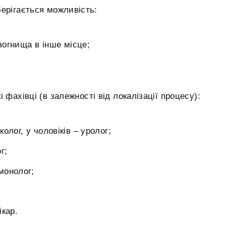
ерігається можливість:
 вогнища в інше місце;
 фахівці (в залежності від локалізації процесу):
колог, у чоловіків – уролог;
г;
монолог;
ікар.