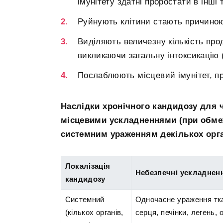
імунітету здатні проростати в інші 
Руйнують клітини стають причиною 
Виділяють величезну кількість прод
викликаючи загальну інтоксикацію 
Послаблюють місцевий імунітет, п
Наслідки хронічного кандидозу для ч
місцевими ускладненнями (при обмеж
системним ураженням декількох орга
Локалізація
Небезпечні ускладнен
кандидозу
Системний
Одночасне ураження тка
(кількох органів,
серця, печінки, легень