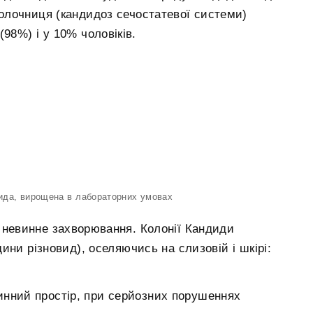
олочниця (кандидоз сечостатевої системи)
(98%) і у 10% чоловіків.
дида, вирощена в лабораторних умовах
е невинне захворювання. Колонії Кандиди
ини різновид), оселяючись на слизовій і шкірі:
инний простір, при серйозних порушеннях