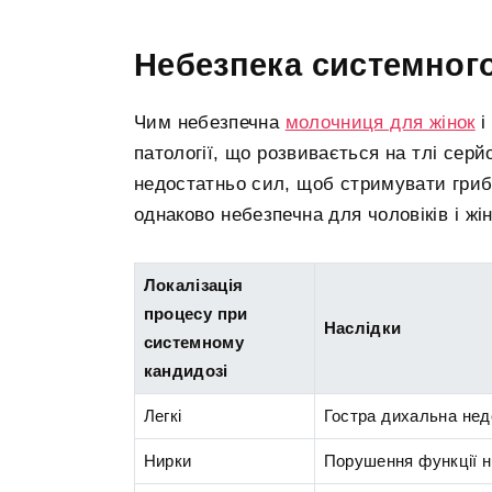
Небезпека системног
Чим небезпечна
молочниця для жінок
і
патології, що розвивається на тлі серй
недостатньо сил, щоб стримувати гриб
однаково небезпечна для чоловіків і жі
Локалізація
процесу при
Наслідки
системному
кандидозі
Легкі
Гостра дихальна нед
Нирки
Порушення функції н