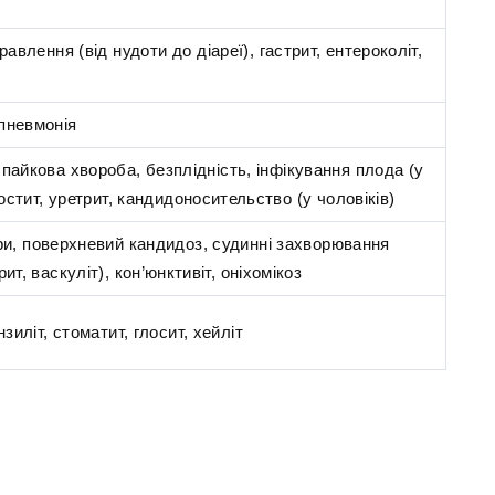
авлення (від нудоти до діареї), гастрит, ентероколіт,
 пневмонія
, спайкова хвороба, безплідність, інфікування плода (у
остит, уретрит, кандидоносительство (у чоловіків)
ри, поверхневий кандидоз, судинні захворювання
т, васкуліт), кон’юнктивіт, оніхомікоз
зиліт, стоматит, глосит, хейліт