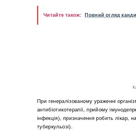
Читайте також:
Повний огляд канди
К
При генералізованому ураженні організ
антибіотикотерапії, прийому імунодепр
інфекція), призначення робить лікар, н
туберкульозі).