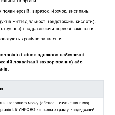
тканини та органи.
появи ерозій, виразок, кірочок, висипань.
уктів життєдіяльності (ендотоксин, кислоти),
(отруєння) і подразнюючи нервові закінчення.
ровокують хронічне запалення.
оловіків і жінок однаково небезпечні
еній локалізації захворювання) або
нів.
ня
нин головного мозку (абсцес – скупчення гною),
, органів ШЛУНКОВО-кишкового тракту, кандидозний