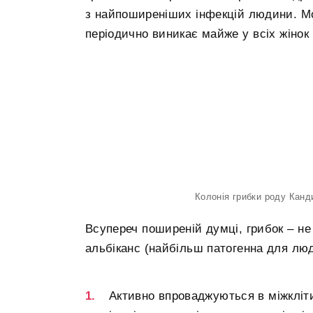
з найпоширеніших інфекцій людини. М
періодично виникає майже у всіх жінок 
Колонія грибки роду Кан
Всупереч поширеній думці, грибок – н
альбіканс (найбільш патогенна для люд
Активно впроваджуються в міжкліт