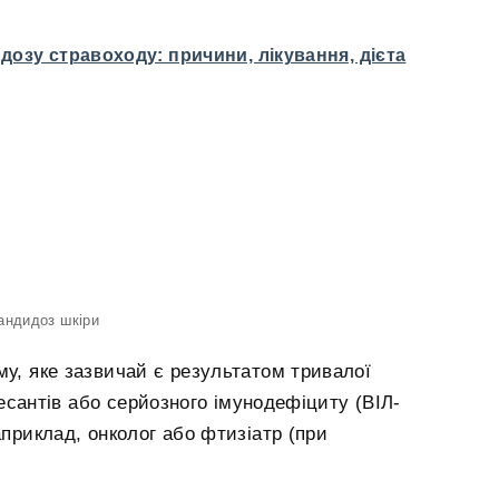
дозу стравоходу: причини, лікування, дієта
андидоз шкіри
му, яке зазвичай є результатом тривалої
есантів або серйозного імунодефіциту (ВІЛ-
априклад, онколог або фтизіатр (при