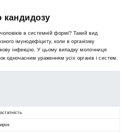
о кандидозу
 чоловіків в системній формі? Такий вид
озного імунодефіциту, коли в організму
кову інфекцію. У цьому випадку молочниця
нок одночасним ураженням усіх органів і систем.
остатність
ирок