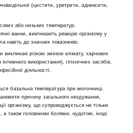
човидільної (цистити, уретрити, аднексити,
соких або низьких температур.
ячні ванни, викликають реакцію організму у
а навіть до значних показників;
ти викликані різкою зміною клімату, харчових
 інтимного використання), гігієнічних засобів,
фесійної діяльності.
ться базальна температура при молочниці.
тановити причину загального нездужання,
ції організму, що супроводжується не тільки
 а також головними болями, нудотою, іноді