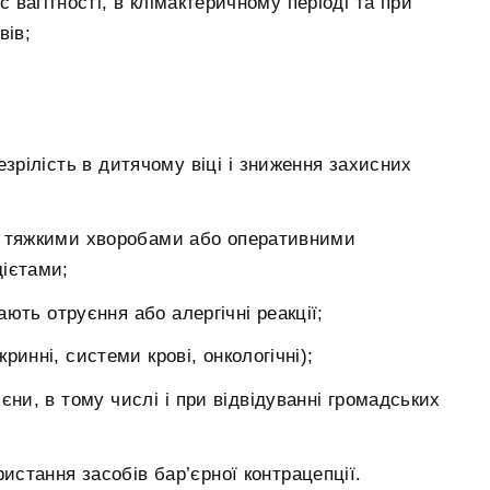
с вагітності, в клімактеричному періоді та при
вів;
езрілість в дитячому віці і зниження захисних
к тяжкими хворобами або оперативними
дієтами;
ють отруєння або алергічні реакції;
ринні, системи крові, онкологічні);
єни, в тому числі і при відвідуванні громадських
ристання засобів бар’єрної контрацепції.