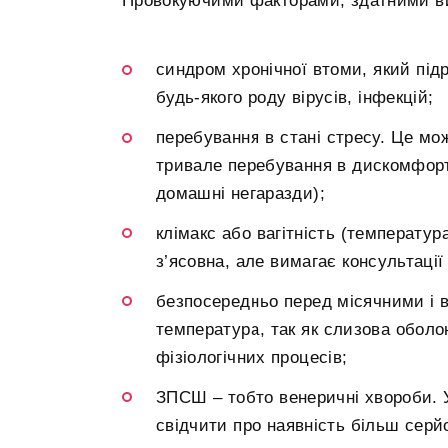
Провокуючими факторами, здатними ви
синдром хронічної втоми, який підр
будь-якого роду вірусів, інфекцій;
перебування в стані стресу. Це мож
тривале перебування в дискомфорт
домашні негаразди);
клімакс або вагітність (температур
з’ясовна, але вимагає консультаці
безпосередньо перед місячними і в
температура, так як слизова обол
фізіологічних процесів;
ЗПСШ – тобто венеричні хвороби.
свідчити про наявність більш серйо