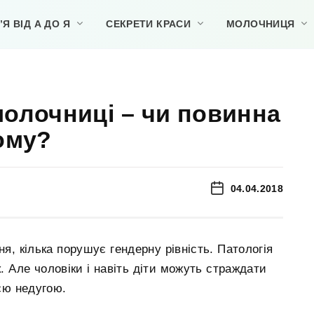
Я ВІД А ДО Я
СЕКРЕТИ КРАСИ
МОЛОЧНИЦЯ
олочниці – чи повинна
ому?
04.04.2018
, кілька порушує гендерну рівність. Патологія
. Але чоловіки і навіть діти можуть страждати
єю недугою.