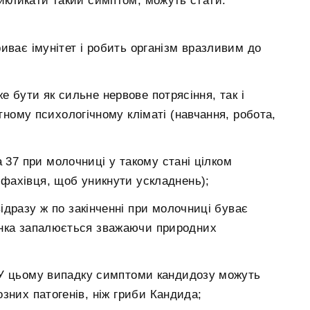
кликати такий симптом, можуть стати:
иває імунітет і робить організм вразливим до
е бути як сильне нервове потрясіння, так і
ному психологічному кліматі (навчання, робота,
а 37 при молочниці у такому стані цілком
ї фахівця, щоб уникнути ускладнень);
ідразу ж по закінченні при молочниці буває
онка запалюється зважаючи природних
 У цьому випадку симптоми кандидозу можуть
зних патогенів, ніж гриби Кандида;