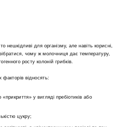
о нешкідливі для організму, але навіть корисні,
озібратися, чому ж молочниця дає температуру,
огенного росту колоній грибків.
 факторів відносять:
о «прикриття» у вигляді пребіотиків або
ькістю цукру;