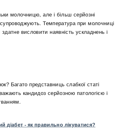
льки молочницю, але і більш серйозні
ї супроводжують. Температура при молочниці
я здатне висловити наявність ускладнень і
ок? Багато представниць слабкої статі
 вважають кандидоз серйозною патологією і
уванням.
й діабет - як правильно лікуватися?