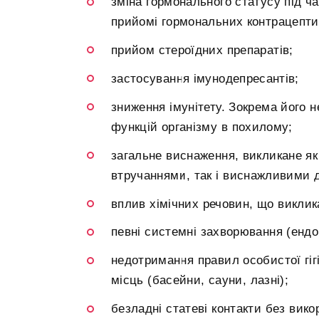
зміна гормонального статусу під ча
прийомі гормональних контрацепти
прийом стероїдних препаратів;
застосування імунодепресантів;
зниження імунітету. Зокрема його н
функцій організму в похилому;
загальне виснаження, викликане я
втручаннями, так і виснажливими 
вплив хімічних речовин, що виклика
певні системні захворювання (ендок
недотримання правил особистої гігі
місць (басейни, сауни, лазні);
безладні статеві контакти без вико