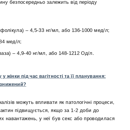
тину безпосередньо залежить від періоду
олікула) – 4,5-33 нг/мл, або 136-1000 мед/л;
84 мед/л;
за) – 4,9-40 нг/мл, або 148-1212 Од/л.
у жінки під час вагітності та її планування:
 знижений?
алізів можуть впливати як патологічні процеси,
актин підвищується, якщо за 1-2 доби до
их навантажень, у неї був секс або проводилася