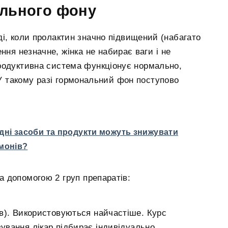
ального фону
і, коли пролактин значно підвищений (набагато
ння незначне, жінка не набирає ваги і не
родуктивна система функціонує нормально,
 У такому разі гормональний фон поступово
одні засоби та продукти можуть знижувати
рмонів?
 допомогою 2 груп препаратів:
ків). Використовуються найчастіше. Курс
зування лікар підбирає індивідуально.