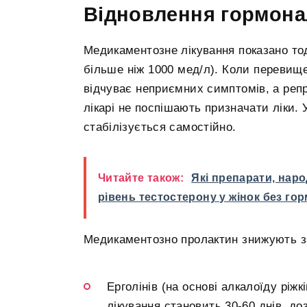
Відновлення гормон
Медикаментозне лікування показано тод
більше ніж 1000 мед/л). Коли перевище
відчуває неприємних симптомів, а реп
лікарі не поспішають призначати ліки.
стабілізується самостійно.
Читайте також:
Які препарати, нар
рівень тестостерону у жінок без го
Медикаментозно пролактин знижують за
Ерголінів (на основі алкалоїду ріж
лікування становить 30-60 днів, до