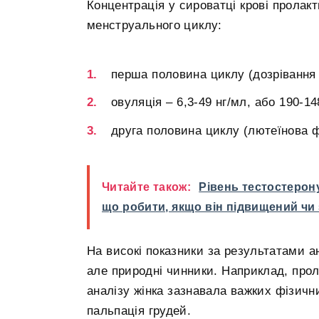
Концентрація у сироватці крові пролак
менструального циклу:
перша половина циклу (дозрівання ф
овуляція – 6,3-49 нг/мл, або 190-14
друга половина циклу (лютеїнова фа
Читайте також:
Рівень тестостерону 
що робити, якщо він підвищений чи
На високі показники за результатами ан
але природні чинники. Наприклад, прол
аналізу жінка зазнавала важких фізичн
пальпація грудей.