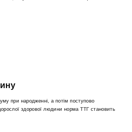
тину
муму при народженні, а потім поступово
дорослої здорової людини норма ТТГ становить