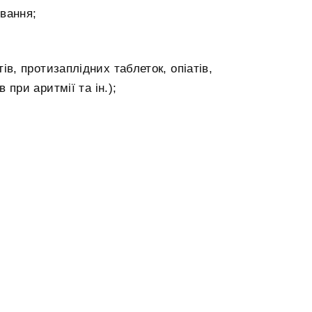
вання;
ів, протизаплідних таблеток, опіатів,
 при аритмії та ін.);