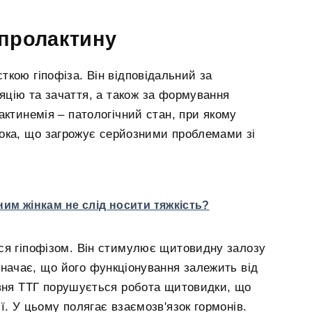
 пролактину
кою гіпофіза. Він відповідальний за
цію та зачаття, а також за формування
актинемія – патологічний стан, при якому
сока, що загрожує серйозними проблемами зі
ним жінкам не слід носити тяжкість?
ся гіпофізом. Він стимулює щитовидну залозу
значає, що його функціонування залежить від
івня ТТГ порушується робота щитовидки, що
ї. У цьому полягає взаємозв'язок гормонів.