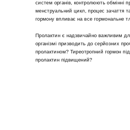
систем органів, контролюють обмінні п
менструальний цикл, процес зачаття та
гормону впливає на все гормональне т
Пролактин є надзвичайно важливим для
організмі призводить до серйозних про
пролактином? Тиреотропний гормон під
пролактин підвищений?