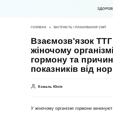
Перейти
до
ЗДОРОВ’
вмісту
ГОЛОВНА
»
ВАГІТНІСТЬ І ПЛАНУВАННЯ СІМ’Ї
Взаємозв'язок ТТГ
жіночому організм
гормону та причин
показників від но
Коваль Юлія
У жіночому організмі гормони виконуют