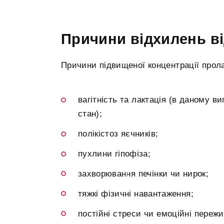
Причини відхилень в
Причини підвищеної концентрації прол
вагітність та лактація (в даному в
стан);
полікістоз яєчників;
пухлини гіпофіза;
захворювання печінки чи нирок;
тяжкі фізичні навантаження;
постійні стреси чи емоційні переж