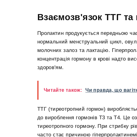
Взаємозв'язок ТТГ та
Пролактин продукується передньою част
нормальний менструальний цикл, овуля
молочних залоз та лактацію. Гіперпрол
концентрація гормону в крові надто ви
здоров'ям.
Читайте також:
Чи правда, що вагіт
ТТГ (тиреотропний гормон) виробляєть
до вироблення гормонів Т3 та Т4. Це о
тиреотропного гормону. При стрибку р
часто стає причиною гіперпролактинемі