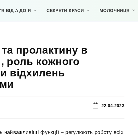
Я ВІД А ДО Я
СЕКРЕТИ КРАСИ
МОЛОЧНИЦЯ
 та пролактину в
і, роль кожного
и відхилень
рми
22.04.2023
ь найважливіші функції – регулюють роботу всіх