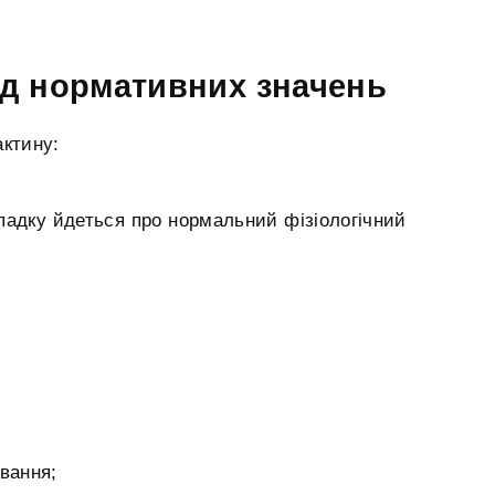
ід нормативних значень
актину:
ипадку йдеться про нормальний фізіологічний
ивання;