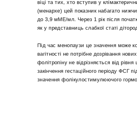
віці та тих, хто вступив у клімактерич
(менархе) цей показник набагато нижчий,
до 3,9 мМЕ/мл. Через 1 рік після поча
як у представниць слабкої статі дітород
Під час менопаузи це значення може ко
вагітності не потрібне дозрівання нови
фолітропіну не відрізняється від рівня 
закінчення гестаційного періоду ФСГ п
значення фолікулостимулюючого гормо