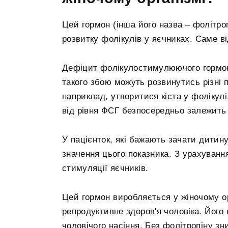
Цей гормон (інша його назва – фолітро
розвитку фолікулів у яєчниках. Саме в
Дефіцит фолікулостимулюючого гормону
такого збою можуть розвинутись різні п
наприклад, утворитися кіста у фолікул
від рівня ФСГ безпосередньо залежить 
У пацієнток, які бажають зачати дити
значення цього показника. З урахуванн
стимуляції яєчників.
Цей гормон виробляється у жіночому ор
репродуктивне здоров'я чоловіка. Його 
чоловічого насіння. Без фолітропіну з