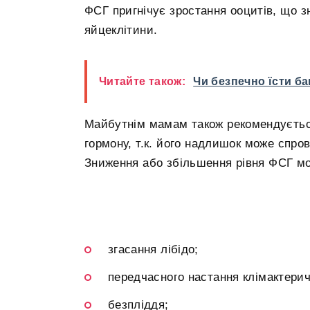
ФСГ пригнічує зростання ооцитів, що з
яйцеклітини.
Читайте також:
Чи безпечно їсти ба
Майбутнім мамам також рекомендуєтьс
гормону, т.к. його надлишок може спро
Зниження або збільшення рівня ФСГ м
згасання лібідо;
передчасного настання клімактерич
безпліддя;