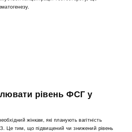
рматогенезу.
лювати рівень ФСГ у
еобхідний жінкам, які планують вагітність
З. Це тим, що підвищений чи знижений рівень