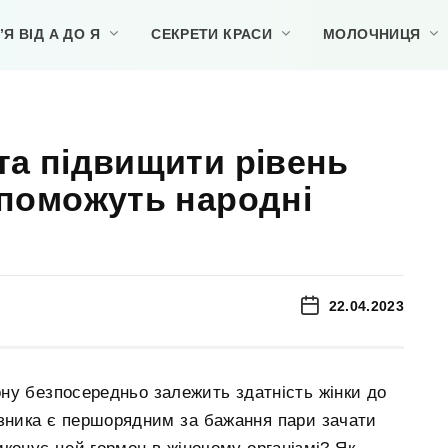
Я ВІД А ДО Я
СЕКРЕТИ КРАСИ
МОЛОЧНИЦЯ
та підвищити рівень
опоможуть народні
22.04.2023
ну безпосередньо залежить здатність жінки до
азника є першорядним за бажання пари зачати