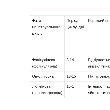
Фази
Період
Короткий оп
менструального
циклу, дні
циклу
Фолікулінова
3-14
Відбуваєтьс
(фолікулярна)
яйцеклітина
Овуляторна
13-15
Пік готовнос
Лютеїнова
15-1
Інтервал ча
(прогестеронова)
яйцеклітино