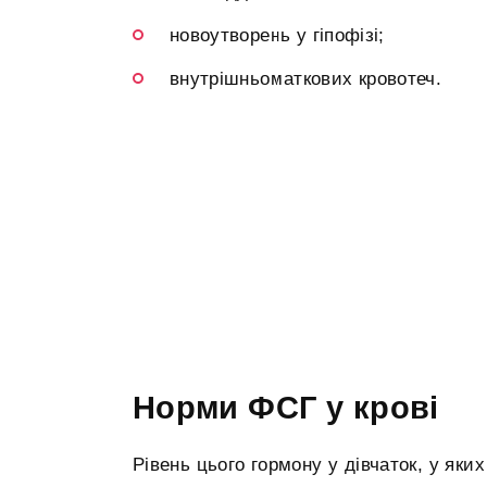
новоутворень у гіпофізі;
внутрішньоматкових кровотеч.
Норми ФСГ у крові
Рівень цього гормону у дівчаток, у яки