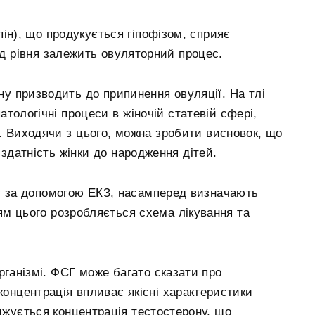
пін), що продукується гіпофізом, сприяє
ід рівня залежить овуляторний процес.
 призводить до припинення овуляції. На тлі
атологічні процеси в жіночій статевій сфері,
і. Виходячи з цього, можна зробити висновок, що
здатність жінки до народження дітей.
ну за допомогою ЕКЗ, насамперед визначають
ям цього розробляється схема лікування та
ганізмі. ФСГ може багато сказати про
концентрація впливає якісні характеристики
нижується концентрація тестостерону, що