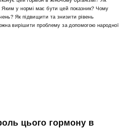
иконує цей гормон в жіночому організмі? Як
 Яким у нормі має бути цей показник? Чому
чень? Як підвищити та знизити рівень
жна вирішити проблему за допомогою народної
роль цього гормону в