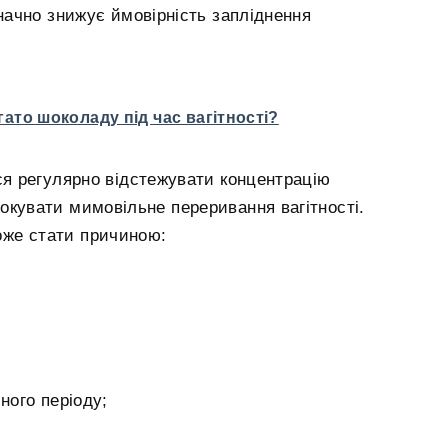
начно знижує ймовірність запліднення
гато шоколаду під час вагітності?
я регулярно відстежувати концентрацію
вокувати мимовільне переривання вагітності.
оже стати причиною:
ного періоду;