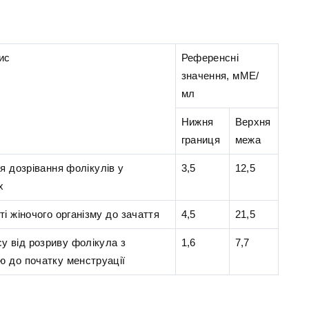
ис
Референсні
значення, мМЕ/
мл
Нижня
Верхня
границя
межа
я дозрівання фолікулів у
3,5
12,5
х
ті жіночого організму до зачаття
4,5
21,5
су від розриву фолікула з
1,6
7,7
ю до початку менструації