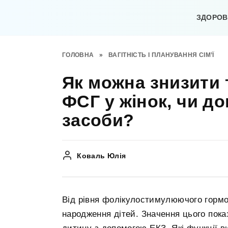
Перейти
до
ЗДОРОВ’
вмісту
ГОЛОВНА
»
ВАГІТНІСТЬ І ПЛАНУВАННЯ СІМ’Ї
Як можна знизити 
ФСГ у жінок, чи д
засоби?
Коваль Юлія
Від рівня фолікулостимулюючого гормо
народження дітей. Значення цього пок