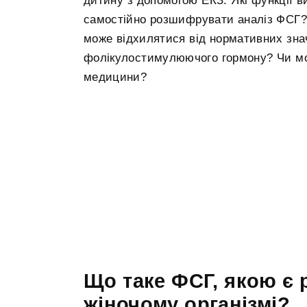
дитину з допомогою ЕКЗ. Які функції в
самостійно розшифрувати аналіз ФСГ?
може відхилятися від нормативних зна
фолікулостимулюючого гормону? Чи мо
медицини?
Що таке ФСГ, якою є 
жіночому організмі?