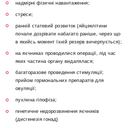
надмірні фізичні навантаження;
стреси;
ранній статевий розвиток (яйцеклітини
почали дозрівати набагато раніше, через що
в якийсь момент їхній резерв вичерпується);
на яєчниках проводилися операції, під час
яких частина органу видалялася;
багаторазове проведення стимуляції;
прийом гормональних препаратів для
овуляції;
пухлина гіпофіза;
генетичне недорозвинення яєчників
(дисгенезія гонад)