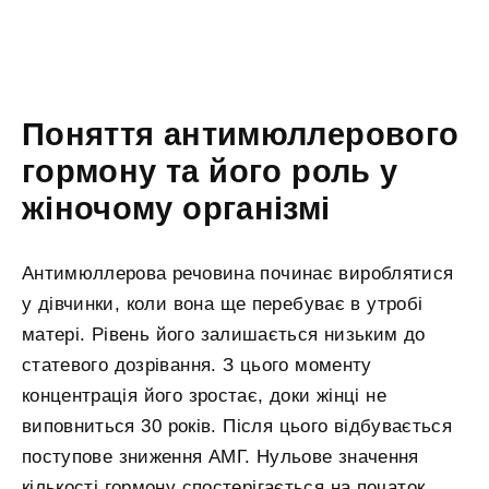
Поняття антимюллерового
гормону та його роль у
жіночому організмі
Антимюллерова речовина починає вироблятися
у дівчинки, коли вона ще перебуває в утробі
матері. Рівень його залишається низьким до
статевого дозрівання. З цього моменту
концентрація його зростає, доки жінці не
виповниться 30 років. Після цього відбувається
поступове зниження АМГ. Нульове значення
кількості гормону спостерігається на початок