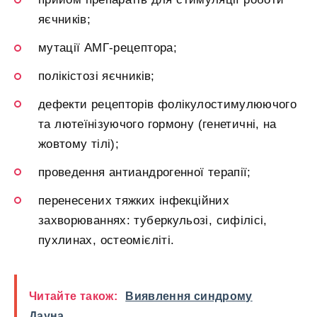
яєчників;
мутації АМГ-рецептора;
полікістозі яєчників;
дефекти рецепторів фолікулостимулюючого
та лютеїнізуючого гормону (генетичні, на
жовтому тілі);
проведення антиандрогенної терапії;
перенесених тяжких інфекційних
захворюваннях: туберкульозі, сифілісі,
пухлинах, остеомієліті.
Читайте також:
Виявлення синдрому
Дауна