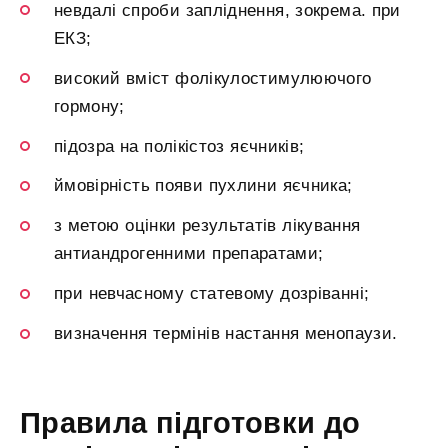
невдалі спроби запліднення, зокрема. при
ЕКЗ;
високий вміст фолікулостимулюючого
гормону;
підозра на полікістоз яєчників;
ймовірність появи пухлини яєчника;
з метою оцінки результатів лікування
антиандрогенними препаратами;
при невчасному статевому дозріванні;
визначення термінів настання менопаузи.
Правила підготовки до