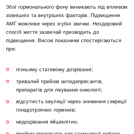
Збої гормонального фону виникають під впливом
зовнішніх та внутрішніх факторів. Підвищення
АМГ можливе через згубні звички. Нездоровий
спосіб життя зазвичай призводить до
підвищення. Високі показники спостерігаються
при:
пізньому статевому дозріванні;
тривалий прийом антидепресантів,
препаратів для лікування онкології;
відсутність овуляції через зниження секреції
гонадотропних гормонів;
недозрівання яйцеклітин;
прийом препаратів для стимуляції роботи