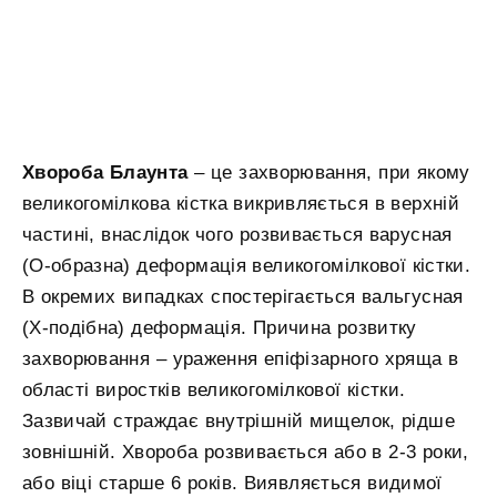
Хвороба Блаунта
– це захворювання, при якому
великогомілкова кістка викривляється в верхній
частині, внаслідок чого розвивається варусная
(О-образна) деформація великогомілкової кістки.
В окремих випадках спостерігається вальгусная
(Х-подібна) деформація. Причина розвитку
захворювання – ураження епіфізарного хряща в
області виростків великогомілкової кістки.
Зазвичай страждає внутрішній мищелок, рідше
зовнішній. Хвороба розвивається або в 2-3 роки,
або віці старше 6 років. Виявляється видимої