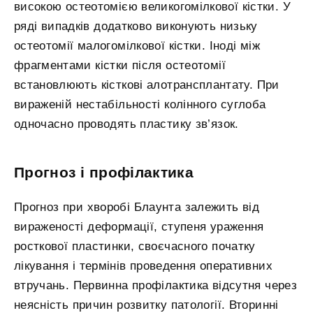
високою остеотомією великогомілкової кістки. У
ряді випадків додатково виконують низьку
остеотомії малогомілкової кістки. Іноді між
фрагментами кістки після остеотомії
встановлюють кісткові алотрансплантату. При
вираженій нестабільності колінного суглоба
одночасно проводять пластику зв’язок.
Прогноз і профілактика
Прогноз при хворобі Блаунта залежить від
вираженості деформації, ступеня ураження
росткової пластинки, своєчасного початку
лікування і термінів проведення оперативних
втручань. Первинна профілактика відсутня через
неясність причин розвитку патології. Вторинні