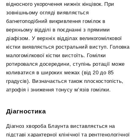
відносного укорочення нижніх кінцівок. При
зовнішньому огляді виявляється
багнетоподібний викривлення гомілок в
верхньому відділі в поєднанні з прямими
діафізом. У верхніх відділах великогомілкової
кістки виявляється ростральний виступ. Головка
малогомілкової кістки вистоїть. Гомілки
ротировался досередини, ступінь ротації може
коливатися в широких межах (від 20 до 85
градусів). Визначається також плоскостопість,
атрофія і зниження тонусу м’язів гомілки.
Діагностика
Діагноз хвороба Блаунта виставляється на
підставі характерної клінічної та рентгенологічної