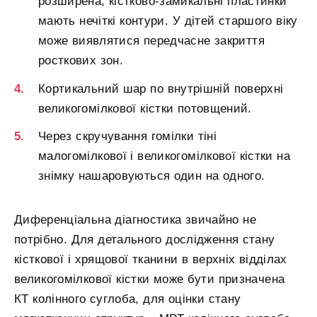
розширена, кістково-замикальні пластинки
мають нечіткі контури. У дітей старшого віку
може виявлятися передчасне закриття
росткових зон.
Кортикальний шар по внутрішній поверхні
великогомілкової кістки потовщений.
Через скручування гомілки тіні
малогомілкової і великогомілкової кістки на
знімку нашаровуються один на одного.
Диференціальна діагностика звичайно не
потрібно. Для детального дослідження стану
кісткової і хрящової тканини в верхніх відділах
великогомілкової кістки може бути призначена
КТ колінного суглоба, для оцінки стану