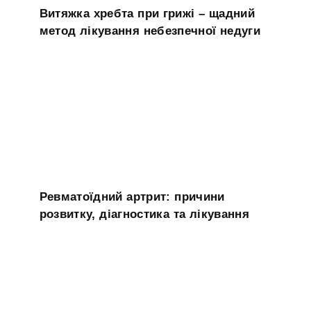
Витяжка хребта при грижі – щадний
метод лікування небезпечної недуги
Ревматоїдний артрит: причини
розвитку, діагностика та лікування