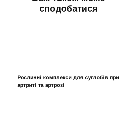
сподобатися
Рослинні комплекси для суглобів при
артриті та артрозі