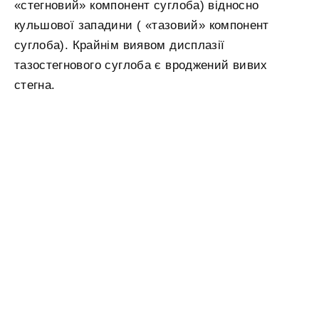
«стегновий» компонент суглоба) відносно
кульшової западини ( «тазовий» компонент
суглоба). Крайнім виявом дисплазії
тазостегнового суглоба є вроджений вивих
стегна.