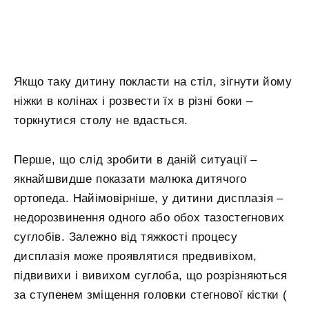
Якщо таку дитину покласти на стіл, зігнути йому
ніжки в колінах і розвести їх в різні боки –
торкнутися столу не вдасться.
Перше, що слід зробити в даній ситуації –
якнайшвидше показати малюка дитячого
ортопеда. Найімовірніше, у дитини дисплазія –
недорозвинення одного або обох тазостегнових
суглобів. Залежно від тяжкості процесу
дисплазія може проявлятися предвивіхом,
підвивихи і вивихом суглоба, що розрізняються
за ступенем зміщення головки стегнової кістки (