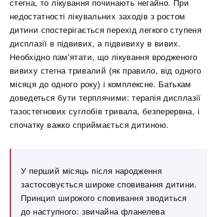
стегна, то лікування починають негайно. При
недостатності лікувальних заходів з ростом
дитини спостерігається перехід легкого ступеня
дисплазії в підвивих, а підвивиху в вивих.
Необхідно пам’ятати, що лікування вродженого
вивиху стегна тривалий (як правило, від одного
місяця до одного року) і комплексне. Батькам
доведеться бути терплячими: терапія дисплазії
тазостегнових суглобів тривала, безперервна, і
спочатку важко сприймається дитиною.
У перший місяць після народження
застосовується широке сповивання дитини.
Принцип широкого сповивання зводиться
до наступного: звичайна фланелева