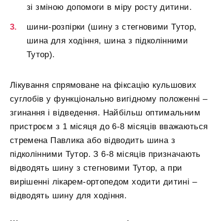
зі зміною допомоги в міру росту дитини.
шини-розпірки (шину з стегновими Тутор,
шина для ходіння, шина з підколінними
Тутор).
Лікування спрямоване на фіксацію кульшових
суглобів у функціонально вигідному положенні –
згинання і відведення. Найбільш оптимальним
пристроєм з 1 місяця до 6-8 місяців вважаються
стремена Павлика або відводить шина з
підколінними Тутор. З 6-8 місяців призначають
відводять шину з стегновими Тутор, а при
вирішенні лікарем-ортопедом ходити дитині –
відводять шину для ходіння.