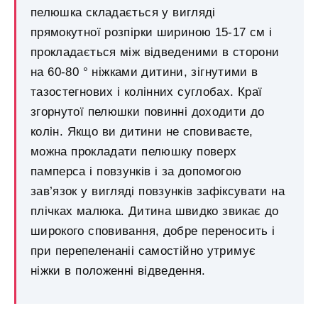
пелюшка складається у вигляді
прямокутної розпірки шириною 15-17 см і
прокладається між відведеними в сторони
на 60-80 ° ніжками дитини, зігнутими в
тазостегнових і колінних суглобах. Краї
згорнутої пелюшки повинні доходити до
колін. Якщо ви дитини не сповиваєте,
можна прокладати пелюшку поверх
памперса і повзунків і за допомогою
зав’язок у вигляді повзунків зафіксувати на
плічках малюка. Дитина швидко звикає до
широкого сповивання, добре переносить і
при перепеленаніі самостійно утримує
ніжки в положенні відведення.