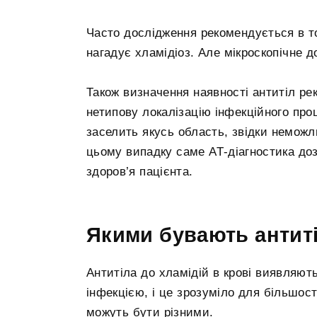
Часто дослідження рекомендується в то
нагадує хламідіоз. Але мікроскопічне д
Також визначення наявності антитіл ре
нетипову локалізацію інфекційного проц
заселить якусь область, звідки неможли
цьому випадку саме АТ-діагностика до
здоров’я пацієнта.
Якими бувають антиті
Антитіла до хламідій в крові виявляють
інфекцією, і це зрозуміло для більшост
можуть бути різними.