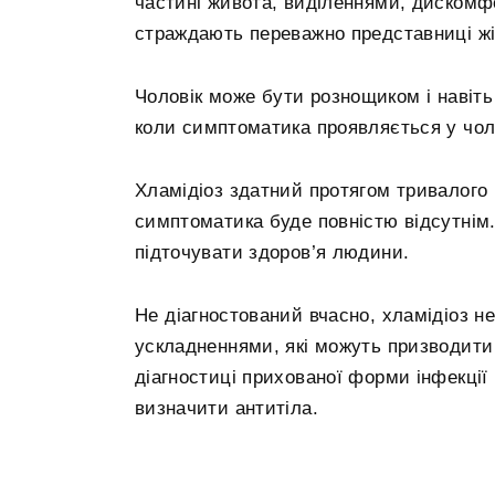
частині живота, виділеннями, диском
страждають переважно представниці жін
Чоловік може бути рознощиком і навіть
коли симптоматика проявляється у чоло
Хламідіоз здатний протягом тривалого 
симптоматика буде повністю відсутнім. 
підточувати здоров’я людини.
Не діагностований вчасно, хламідіоз н
ускладненнями, які можуть призводити 
діагностиці прихованої форми інфекці
визначити антитіла.