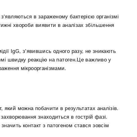
кі з’являються в зараженому бактерією організмі
ь тижні хвороби виявити в аналізах збільшення
ідії IgG, з’явившись одного разу, не зникають
змі швидку реакцію на патоген.Це важливо у
раження мікроорганізмами.
т, який можна побачити в результатах аналізів.
о захворювання знаходиться в гострій фазі.
 значить контакт з патогеном стався зовсім