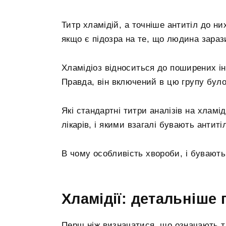
Титр хламідій, а точніше антитіл до н
якщо є підозра на те, що людина зараз
Хламідіоз відноситься до поширених і
Правда, він включений в цю групу було 
Які стандартні титри аналізів на хламід
лікарів, і якими взагалі бувають антиті
В чому особливість хвороби, і бувают
Хламідії: детальніше
Перш ніж визначатися, що означають ти