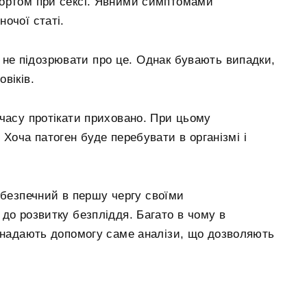
фортом при сексі. Явними симптомами
очої статі.
 не підозрювати про це. Однак бувають випадки,
віків.
часу протікати приховано. При цьому
Хоча патоген буде перебувати в організмі і
ебезпечний в першу чергу своїми
до розвитку безпліддя. Багато в чому в
ї надають допомогу саме аналізи, що дозволяють