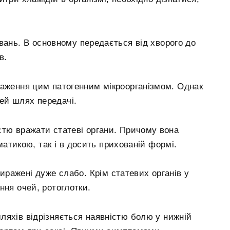
вань. В основному передається від хворого до
в.
раження цим патогенним мікроорганізмом. Однак
цей шлях передачі.
стю вражати статеві органи. Причому вона
матикою, так і в досить прихованій формі.
иражені дуже слабо. Крім статевих органів у
ння очей, ротоглотки.
ляхів відрізняється наявністю болю у нижній