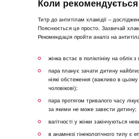
Коли рекомендується 
Титр до антитілам хламідії – досліджен
Пояснюється це просто. Зазвичай хламі
Рекомендація пройти аналіз на антитіл
жінка встає в поліклініку на облік з
пара планує зачати дитину найбли
ніякі обстеження (важливо в цьому р
чоловікові);
пара протягом тривалого часу лікує
за якими не може завести дитину;
вагітності у жінки закінчуються н
в анамнезі гінекологічного типу є 