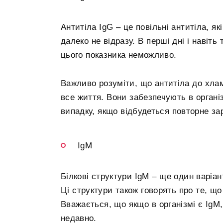
Антитіла IgG – це повільні антитіла, я
далеко не відразу. В перші дні і навіт
цього показника неможливо.
Важливо розуміти, що антитіла до хлам
все життя. Вони забезпечують в органі
випадку, якщо відбудеться повторне за
IgM
Білкові структури IgM – ще один варіан
Ці структури також говорять про те, щ
Вважається, що якщо в організмі є IgM,
недавно.