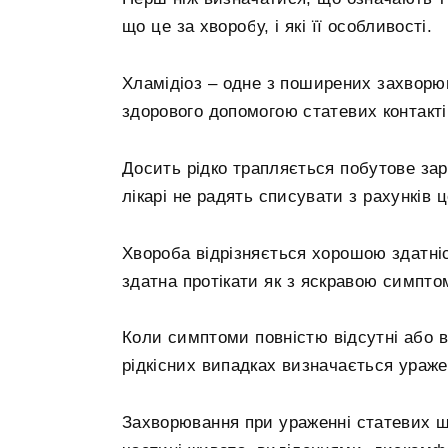
що це за хворобу, і які її особливості.
Хламідіоз – одне з поширених захворю
здорового допомогою статевих контакті
Досить рідко трапляється побутове за
лікарі не радять списувати з рахунків 
Хвороба відрізняється хорошою здатні
здатна протікати як з яскравою симпто
Коли симптоми повністю відсутні або в
рідкісних випадках визначається ураже
Захворювання при ураженні статевих ш