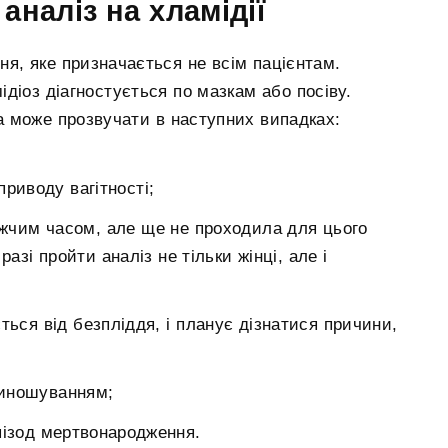
аналіз на хламідії
ня, яке призначається не всім пацієнтам.
діоз діагностується по мазкам або посіву.
а може прозвучати в наступних випадках:
 приводу вагітності;
жчим часом, але ще не проходила для цього
азі пройти аналіз не тільки жінці, але і
ться від безпліддя, і планує дізнатися причини,
евиношуванням;
епізод мертвонародження.