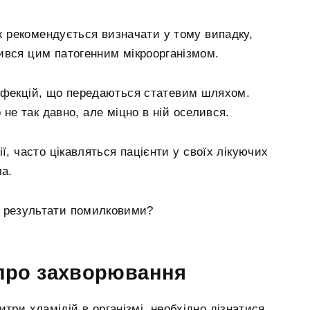
их рекомендується визначати у тому випадку,
ився цим патогенним мікроорганізмом.
нфекцій, що передаються статевим шляхом.
не так давно, але міцно в ній оселився.
ії, часто цікавляться пацієнти у своїх лікуючих
ла.
ь результати помилковими?
 про захворювання
три хламідій в організмі, необхідно дізнатися,