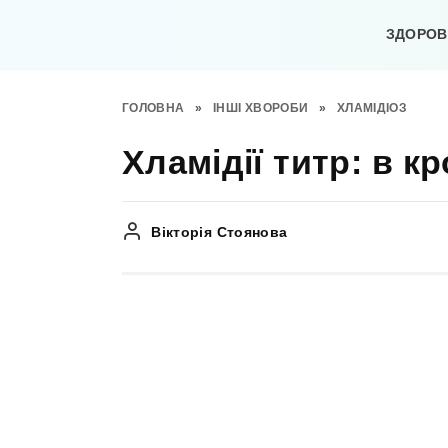
Перейти
до
ЗДОРОВ’
вмісту
ГОЛОВНА
»
ІНШІ ХВОРОБИ
»
ХЛАМІДІОЗ
Хламідії титр: в кр
Вікторія Стоянова