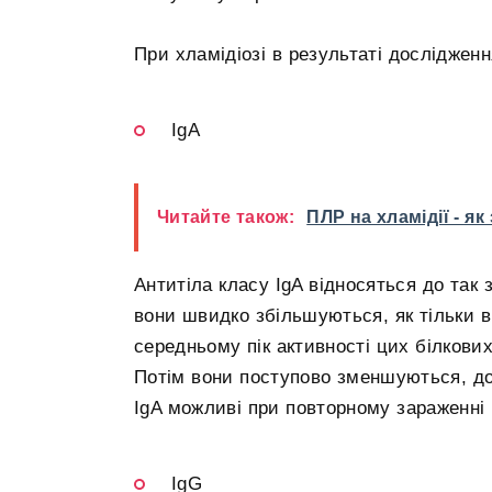
При хламідіозі в результаті досліджен
IgA
Читайте також:
ПЛР на хламідії - як
Антитіла класу IgA відносяться до так 
вони швидко збільшуються, як тільки в
середньому пік активності цих білкових
Потім вони поступово зменшуються, до
IgA можливі при повторному зараженні м
IgG