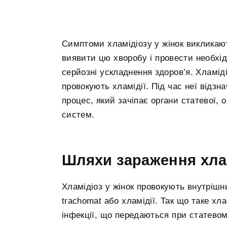
Симптоми хламідіозу у жінок викликаю
виявити цю хворобу і провести необхід
серйозні ускладнення здоров’я. Хламід
провокують хламідії. Під час неї відз
процес, який зачіпає органи статевої, 
систем.
Шляхи зараження хла
Хламідіоз у жінок провокують внутрішн
trachomat або хламідії. Так що таке хла
інфекції, що передаються при статевом