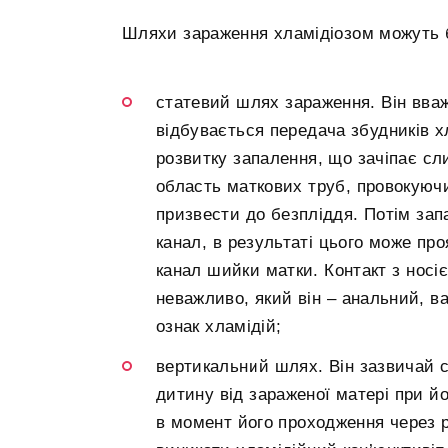
Шляхи зараження хламідіозом можуть бу
статевий шлях зараження. Він вва
відбувається передача збудників х
розвитку запалення, що зачіпає сл
область маткових труб, провокуючи
призвести до безпліддя. Потім за
канал, в результаті цього може пр
канал шийки матки. Контакт з носі
неважливо, який він – анальний, в
ознак хламідій;
вертикальний шлях. Він зазвичай с
дитину від зараженої матері при й
в момент його проходження через 