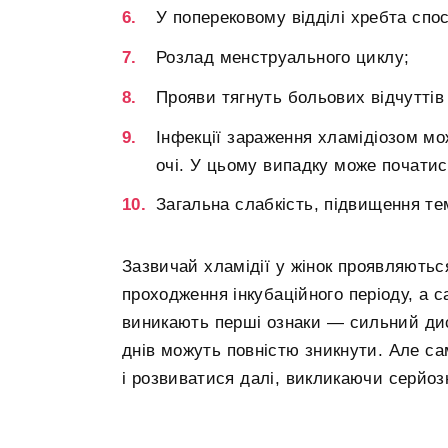
У поперековому відділі хребта спос
Розлад менструального циклу;
Прояви тягнуть больових відчуттів
Інфекції зараження хламідіозом мо
очі. У цьому випадку може початис
Загальна слабкість, підвищення те
Зазвичай хламідії у жінок проявляютьс
проходження інкубаційного періоду, а с
виникають перші ознаки — сильний диск
днів можуть повністю зникнути. Але с
і розвиватися далі, викликаючи серйоз