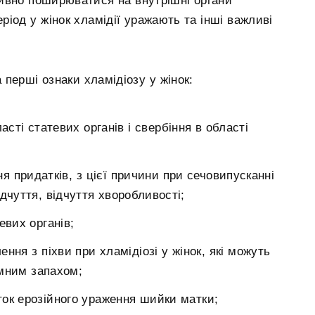
тивно поширюватися на внутрішні органи
ріод у жінок хламідії уражають та інші важливі
 перші ознаки хламідіозу у жінок:
асті статевих органів і свербіння в області
я придатків, з цієї причини при сечовипусканні
дчуття, відчуття хворобливості;
евих органів;
ення з піхви при хламідіозі у жінок, які можуть
мним запахом;
ток ерозійного ураження шийки матки;