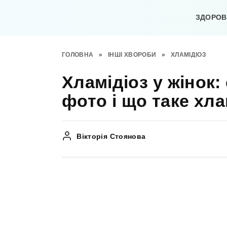
Перейти
до
ЗДОРОВ’
вмісту
ГОЛОВНА
»
ІНШІ ХВОРОБИ
»
ХЛАМІДІОЗ
Хламідіоз у жінок:
фото і що таке хла
Вікторія Стоянова