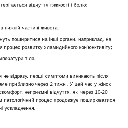
терігається відчуття тяжкості і болю;
 в нижній частині живота;
жуть поширитися на інші органи, наприклад, на
я процес розвитку хламидийного кон’юнктивіту;
мператури тіла.
я не відразу, перші симптоми виникають після
аме приблизно через 2 тижні. У цей час у жінок
омфорт, неприємні відчуття, які через 10-20
ам патологічний процес продовжує поширюватися
ні ускладнення.