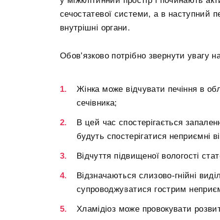
у міжклітинний простір і починають ак
сечостатевої системи, а в наступний пе
внутрішні органи.
Обов’язково потрібно звернути увагу на
Жінка може відчувати печіння в обл
сечівника;
В цей час спостерігається запаленн
будуть спостерігатися неприємні ві
Відчуття підвищеної вологості стат
Відзначаються слизово-гнійні виділ
супроводжуватися гострим неприє
Хламідіоз може провокувати розви