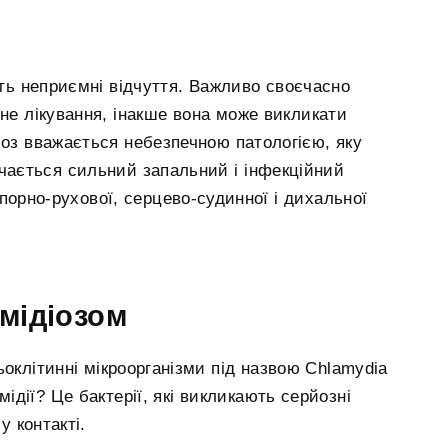
ть неприємні відчуття. Важливо своєчасно
не лікування, інакше вона може викликати
іоз вважається небезпечною патологією, яку
начається сильний запальний і інфекційний
опорно-рухової, серцево-судинної і дихальної
мідіозом
ьоклітинні мікроорганізми під назвою Chlamydia
мідії? Це бактерії, які викликають серйозні
у контакті.