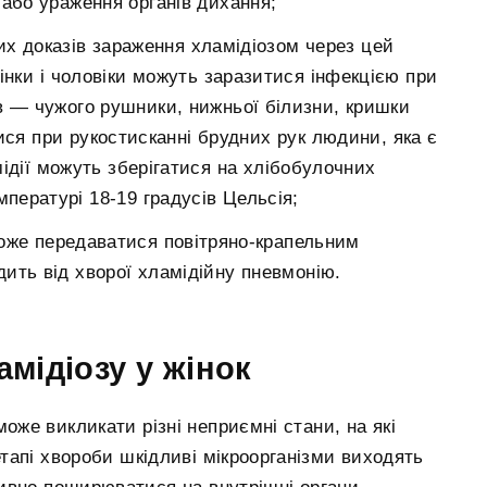
 або ураження органів дихання;
х доказів зараження хламідіозом через цей
інки і чоловіки можуть заразитися інфекцією при
в — чужого рушники, нижньої білизни, кришки
ися при рукостисканні брудних рук людини, яка є
мідії можуть зберігатися на хлібобулочних
пературі 18-19 градусів Цельсія;
 може передаватися повітряно-крапельним
ить від хворої хламідійну пневмонію.
мідіозу у жінок
може викликати різні неприємні стани, на які
етапі хвороби шкідливі мікроорганізми виходять