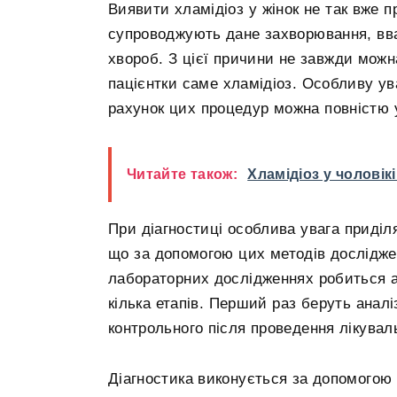
Виявити хламідіоз у жінок не так вже пр
супроводжують дане захворювання, вв
хвороб. З цієї причини не завжди можна
пацієнтки саме хламідіоз. Особливу ува
рахунок цих процедур можна повністю 
Читайте також:
Хламідіоз у чоловік
При діагностиці особлива увага приділ
що за допомогою цих методів дослідже
лабораторних дослідженнях робиться ан
кілька етапів. Перший раз беруть аналі
контрольного після проведення лікуваль
Діагностика виконується за допомогою