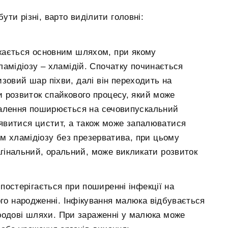
ти різні, варто виділити головні:
жається основним шляхом, при якому
ламідіозу – хламідій. Спочатку починається
изовий шар піхви, далі він переходить на
 розвиток спайкового процесу, який може
палення поширюється на сечовипускальний
оявитися цистит, а також може запалюватися
єм хламідіозу без презерватива, при цьому
агінальний, оральний, може викликати розвиток
постерігається при поширенні інфекції на
ого народженні. Інфікування малюка відбувається
родові шляхи. При зараженні у малюка може