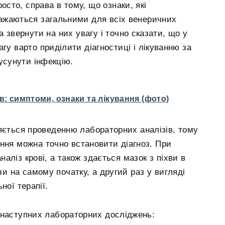
осто, справа в тому, що ознаки, які
ажаються загальними для всіх венеричних
 звернути на них увагу і точно сказати, що у
гу варто приділити діагностиці і лікуванню за
усунути інфекцію.
ів: симптоми, ознаки та лікування (фото)
яється проведенню лабораторних аналізів, тому
ння можна точно встановити діагноз. При
аліз крові, а також здається мазок з піхви в
зи на самому початку, а другий раз у вигляді
ної терапії.
 наступних лабораторних досліджень: