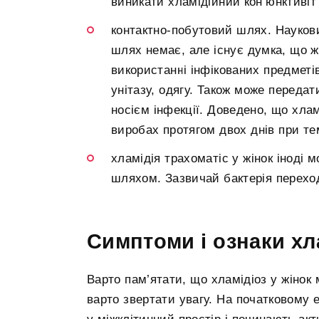
виникати хламідійний кон’юнктивіт
контактно-побутовий шлях. Наукови
шлях немає, але існує думка, що ж
використанні інфікованих предметі
унітазу, одягу. Також може передат
носієм інфекції. Доведено, що хла
виробах протягом двох днів при тем
хламідія трахоматіс у жінок іноді
шляхом. Зазвичай бактерія переход
Симптоми і ознаки хла
Варто пам’ятати, що хламідіоз у жінок 
варто звертати увагу. На початковому 