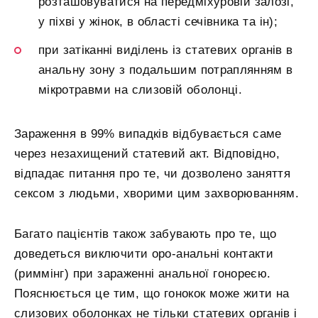
розташовуватися на передміхуровій залозі,
у піхві у жінок, в області сечівника та ін);
при затіканні виділень із статевих органів в
анальну зону з подальшим потраплянням в
мікротравми на слизовій оболонці.
Зараження в 99% випадків відбувається саме
через незахищений статевий акт. Відповідно,
відпадає питання про те, чи дозволено заняття
сексом з людьми, хворими цим захворюванням.
Багато пацієнтів також забувають про те, що
доведеться виключити оро-анальні контакти
(риммінг) при зараженні анальної гонореєю.
Пояснюється це тим, що гонокок може жити на
слизових оболонках не тільки статевих органів і