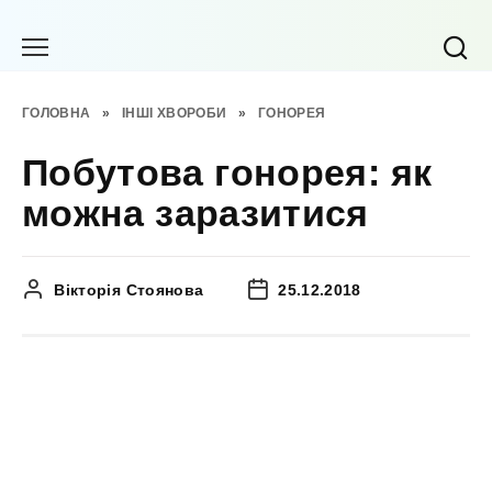
Перейти
до
вмісту
ГОЛОВНА
»
ІНШІ ХВОРОБИ
»
ГОНОРЕЯ
Побутова гонорея: як
можна заразитися
Вікторія Стоянова
25.12.2018