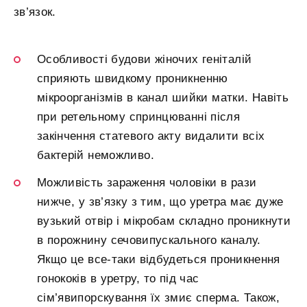
зв’язок.
Особливості будови жіночих геніталій
сприяють швидкому проникненню
мікроорганізмів в канал шийки матки. Навіть
при ретельному спринцюванні після
закінчення статевого акту видалити всіх
бактерій неможливо.
Можливість зараження чоловіки в рази
нижче, у зв’язку з тим, що уретра має дуже
вузький отвір і мікробам складно проникнути
в порожнину сечовипускального каналу.
Якщо це все-таки відбудеться проникнення
гонококів в уретру, то під час
сім’явипорскування їх змиє сперма. Також,