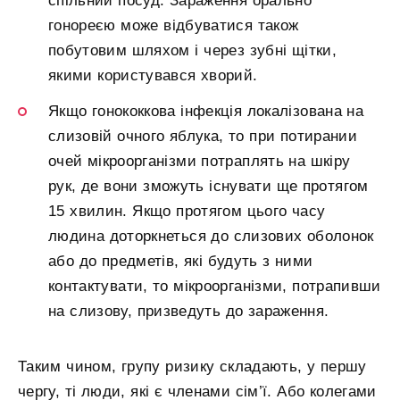
спільний посуд. Зараження орально
гонореєю може відбуватися також
побутовим шляхом і через зубні щітки,
якими користувався хворий.
Якщо гонококкова інфекція локалізована на
слизовій очного яблука, то при потирании
очей мікроорганізми потраплять на шкіру
рук, де вони зможуть існувати ще протягом
15 хвилин. Якщо протягом цього часу
людина доторкнеться до слизових оболонок
або до предметів, які будуть з ними
контактувати, то мікроорганізми, потрапивши
на слизову, призведуть до зараження.
Таким чином, групу ризику складають, у першу
чергу, ті люди, які є членами сім’ї. Або колегами