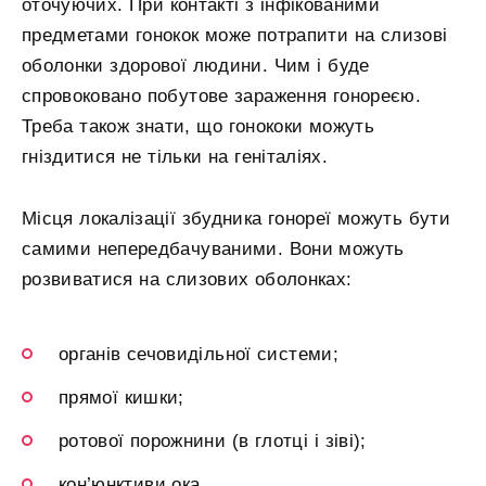
оточуючих. При контакті з інфікованими
предметами гонокок може потрапити на слизові
оболонки здорової людини. Чим і буде
спровоковано побутове зараження гонореєю.
Треба також знати, що гонококи можуть
гніздитися не тільки на геніталіях.
Місця локалізації збудника гонореї можуть бути
самими непередбачуваними. Вони можуть
розвиватися на слизових оболонках:
органів сечовидільної системи;
прямої кишки;
ротової порожнини (в глотці і зіві);
кон’юнктиви ока.