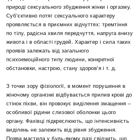
природі сексуального збудження жінки і оргазму.
Суб’єктивно потяг сексуального характеру
проявляється в приємних відчуттях: тремтіння
по тілу, радісна хвиля передчуття, напруга внизу
живота і в області грудей. Характер і сила таких
проявів залежать від загального
психоемоційного типу людини, конкретної
обстановки, настрою, стану здоров’я і т. д.
З точки зору фізіології, в момент порушення в
жіночому організмі відбувається прилив крові до
стінок піхви, він провокує виділення змащення –
особливої рідини слизової оболонки цього
органу. Фахівці підкреслюють, що інтенсивність
виділень не залежить від рівня збудження.
Поява мастила у будь-якому разі свідчить, що