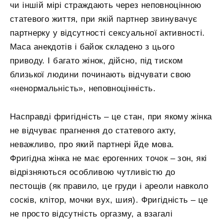
чи іншій мірі страждають через неповноцінною
статевого життя, при якій партнер звинувачує
партнерку у відсутності сексуальної активності.
Маса анекдотів і байок складено з цього
приводу. І багато жінок, дійсно, під тиском
близької людини починають відчувати свою
«ненормальність», неповноцінність.
Насправді фригідність – це стан, при якому жінка
не відчуває прагнення до статевого акту,
неважливо, про який партнері йде мова.
Фригідна жінка не має ерогенних точок – зон, які
відрізняються особливою чутливістю до
пестощів (як правило, це груди і ареоли навколо
сосків, клітор, мочки вух, шия). Фригідність – це
не просто відсутність оргазму, а взагалі