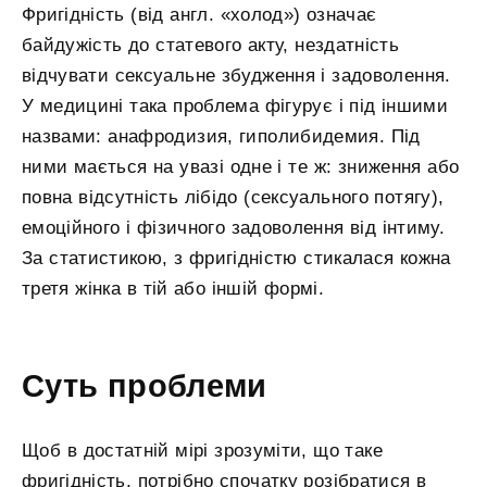
Фригідність (від англ. «холод») означає
байдужість до статевого акту, нездатність
відчувати сексуальне збудження і задоволення.
У медицині така проблема фігурує і під іншими
назвами: анафродизия, гиполибидемия. Під
ними мається на увазі одне і те ж: зниження або
повна відсутність лібідо (сексуального потягу),
емоційного і фізичного задоволення від інтиму.
За статистикою, з фригідністю стикалася кожна
третя жінка в тій або іншій формі.
Суть проблеми
Щоб в достатній мірі зрозуміти, що таке
фригідність, потрібно спочатку розібратися в