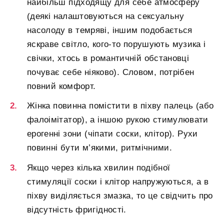
найбільш підходящу для себе атмосферу
(деякі налаштовуються на сексуальну
насолоду в темряві, іншим подобається
яскраве світло, кого-то порушують музика і
свічки, хтось в романтичній обстановці
почуває себе ніяково). Словом, потрібен
повний комфорт.
Жінка повинна помістити в піхву палець (або
фалоімітатор), а іншою рукою стимулювати
ерогенні зони (чіпати соски, клітор). Рухи
повинні бути м’якими, ритмічними.
Якщо через кілька хвилин подібної
стимуляції соски і клітор напружуються, а в
піхву виділяється змазка, то це свідчить про
відсутність фригідності.