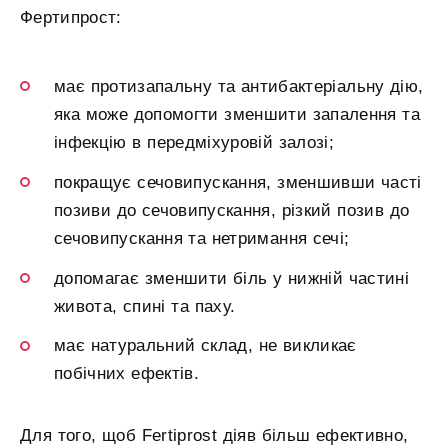
Фертипрост:
має протизапальну та антибактеріальну дію,
яка може допомогти зменшити запалення та
інфекцію в передміхуровій залозі;
покращує сечовипускання, зменшивши часті
позиви до сечовипускання, різкий позив до
сечовипускання та нетримання сечі;
допомагає зменшити біль у нижній частині
живота, спині та паху.
має натуральний склад, не викликає
побічних ефектів.
Для того, щоб Fertiprost діяв більш ефективно,