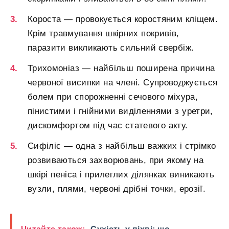
Короста — провокується коростяним кліщем.
Крім травмування шкірних покривів,
паразити викликають сильний свербіж.
Трихомоніаз — найбільш поширена причина
червоної висипки на члені. Супроводжується
болем при спорожненні сечового міхура,
пінистими і гнійними виділеннями з уретри,
дискомфортом під час статевого акту.
Сифіліс — одна з найбільш важких і стрімко
розвиваються захворювань, при якому на
шкірі пеніса і прилеглих ділянках виникають
вузли, плями, червоні дрібні точки, ерозії.