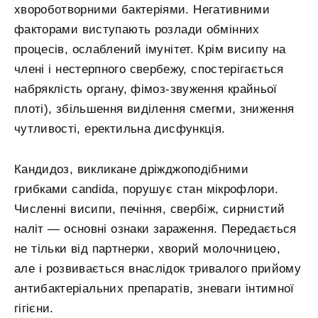
хвороботворними бактеріями. Негативними
факторами виступають розлади обмінних
процесів, ослаблений імунітет. Крім висипу на
члені і нестерпного свербежу, спостерігається
набряклість органу, фімоз-звуження крайньої
плоті), збільшення виділення смегми, зниження
чутливості, еректильна дисфункція.
Кандидоз, викликане дріжджоподібними
грибками candida, порушує стан мікрофлори.
Численні висипи, печіння, свербіж, сирнистий
наліт — основні ознаки зараження. Передається
не тільки від партнерки, хворий молочницею,
але і розвивається внаслідок тривалого прийому
антибактеріальних препаратів, зневаги інтимної
гігієни.