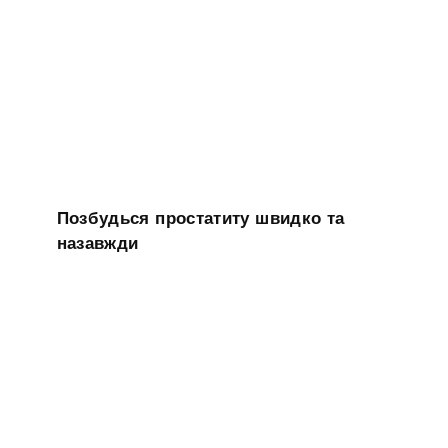
Позбудься простатиту швидко та
назавжди