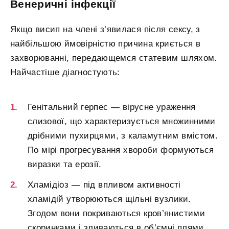
Венеричні інфекції
Якщо висип на члені з’явилася після сексу, з
найбільшою ймовірністю причина криється в
захворюванні, передающемся статевим шляхом.
Найчастіше діагностують:
Генітальний герпес — вірусне ураження
слизової, що характеризується множинними
дрібними пухирцями, з каламутним вмістом.
По мірі прогресування хвороби формуються
виразки та ерозії.
Хламідіоз — під впливом активності
хламідій утворюються щільні вузлики.
Згодом вони покриваються кров’янистими
скоринками і зливаються в об’ємні плями.