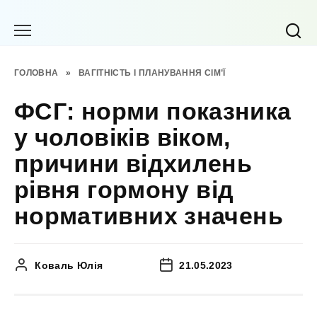
Перейти
до
вмісту
ГОЛОВНА
»
ВАГІТНІСТЬ І ПЛАНУВАННЯ СІМ’Ї
ФСГ: норми показника
у чоловіків віком,
причини відхилень
рівня гормону від
нормативних значень
Коваль Юлія
21.05.2023