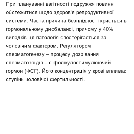
При плануванні вагітності подружжя повинні
обстежитися щодо здоров'я репродуктивної
системи. Часта причина безплідності криється в
гормональному дисбалансі, причому у 40%
випадків ця патологія спостерігається за
чоловічим фактором. Регулятором
сперматогенезу – процесу дозрівання
сперматозоїдів – є фолікулостимулюючий
гормон (ФСГ). Його концентрація у крові впливає
ступінь чоловічої фертильності.