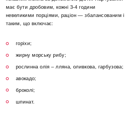
має бути дробовим, кожні 3-4 години
невеликими порціями, раціон — збалансованим і
таким, що включає:
горіхи;
жирну морську рибу;
рослинна олія – лляна, оливкова, гарбузова;
авокадо;
броколі;
шпинат.