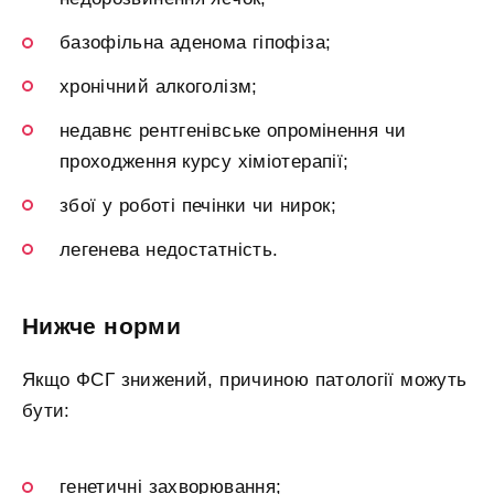
базофільна аденома гіпофіза;
хронічний алкоголізм;
недавнє рентгенівське опромінення чи
проходження курсу хіміотерапії;
збої у роботі печінки чи нирок;
легенева недостатність.
Нижче норми
Якщо ФСГ знижений, причиною патології можуть
бути:
генетичні захворювання;