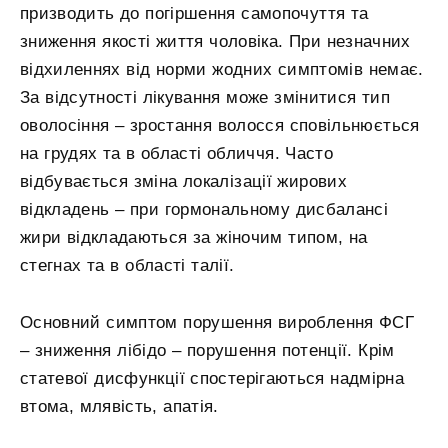
призводить до погіршення самопочуття та
зниження якості життя чоловіка. При незначних
відхиленнях від норми жодних симптомів немає.
За відсутності лікування може змінитися тип
оволосіння – зростання волосся сповільнюється
на грудях та в області обличчя. Часто
відбувається зміна локалізації жирових
відкладень – при гормональному дисбалансі
жири відкладаються за жіночим типом, на
стегнах та в області талії.
Основний симптом порушення вироблення ФСГ
– зниження лібідо – порушення потенції. Крім
статевої дисфункції спостерігаються надмірна
втома, млявість, апатія.