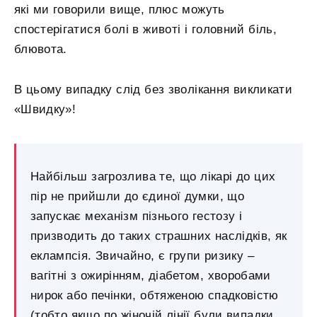
які ми говорили вище, плюс можуть
спостерігатися болі в животі і головний біль,
блювота.
В цьому випадку слід без зволікання викликати
«Швидку»!
Найбільш загрозлива те, що лікарі до цих
пір не прийшли до єдиної думки, що
запускає механізм пізнього гестозу і
призводить до таких страшних наслідків, як
еклампсія. Звичайно, є групи ризику –
вагітні з ожирінням, діабетом, хворобами
нирок або печінки, обтяженою спадковістю
(тобто якщо по жіночій лінії були випадки