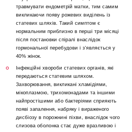
травмувати ендометрій матки, тим самим
викликаючи появу рожевих виділень із
статевих шляхів. Такий симптом є
нормальним приблизно в перші три місяці
після постановки спіралі внаслідок
гормональної перебудови і з’являється у
40% жінок.
Інфекційні хвороби статевих органів, які
передаються статевим шляхом.
Захворювання, викликані хламідіями,
мікоплазмою, трихомонадами та іншими
найпростішими або бактеріями сприяють
появі запалення, набряку і вираженого
дисбіозу в порожнині піхви, внаслідок чого
слизова оболонка стає дуже вразливою і