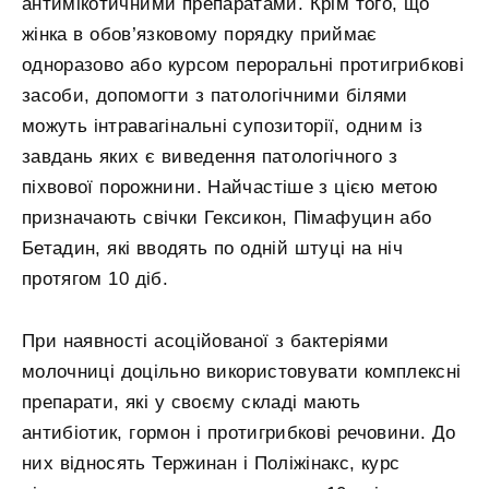
антимікотичними препаратами. Крім того, що
жінка в обов’язковому порядку приймає
одноразово або курсом пероральні протигрибкові
засоби, допомогти з патологічними білями
можуть інтравагінальні супозиторії, одним із
завдань яких є виведення патологічного з
піхвової порожнини. Найчастіше з цією метою
призначають свічки Гексикон, Пімафуцин або
Бетадин, які вводять по одній штуці на ніч
протягом 10 діб.
При наявності асоційованої з бактеріями
молочниці доцільно використовувати комплексні
препарати, які у своєму складі мають
антибіотик, гормон і протигрибкові речовини. До
них відносять Тержинан і Поліжінакс, курс