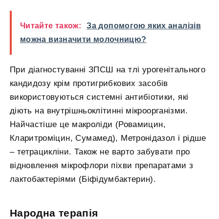
Читайте також:
За допомогою яких аналізів
можна визначити молочницю?
При діагностуванні ЗПСШ на тлі урогенітального
кандидозу крім протигрибкових засобів
використовуються системні антибіотики, які
діють на внутрішньоклітинні мікроорганізми.
Найчастіше це макроліди (Ровамицин,
Кларитроміцин, Сумамед), Метронідазол і рідше
– тетрацикліни. Також не варто забувати про
відновлення мікрофлори піхви препаратами з
лактобактеріями (Біфідумбактерин).
Народна терапія