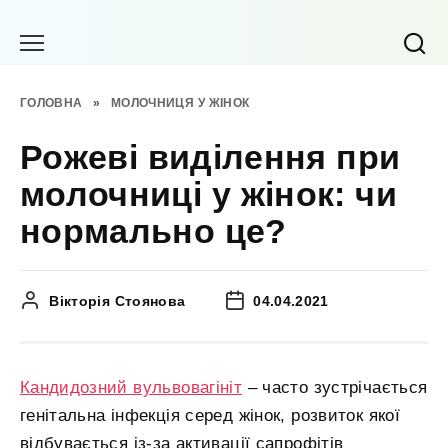
Перейти
до
вмісту
ГОЛОВНА
»
МОЛОЧНИЦЯ У ЖІНОК
Рожеві виділення при
молочниці у жінок: чи
нормально це?
Вікторія Стоянова
04.04.2021
Кандидозний вульвовагініт
– часто зустрічається
генітальна інфекція серед жінок, розвиток якої
відбувається із-за активації сапрофітів