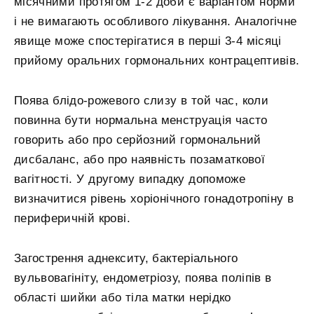
місячними протягом 1-2 доби є варіантом норми
і не вимагають особливого лікування. Аналогічне
явище може спостерігатися в перші 3-4 місяці
прийому оральних гормональних контрацептивів.
Поява блідо-рожевого слизу в той час, коли
повинна бути нормальна менструація часто
говорить або про серйозний гормональний
дисбаланс, або про наявність позаматкової
вагітності. У другому випадку допоможе
визначитися рівень хоріонічного гонадотропіну в
периферичній крові.
Загострення аднекситу, бактеріального
вульвовагініту, ендометріозу, поява поліпів в
області шийки або тіла матки нерідко