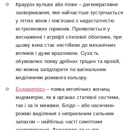
Крауроз вульви або піхви – дегенеративне
захворювання, яке найчастіше зустрічається
у літніх жінок і пов’язано з недостатністю
естрогенових гормонів. Проявляється у
виснаженні і атрофії слизової оболонки, при
цьому вона стає нестійкою до механічних
впливів і дуже вразливою. Сухість
обумовлює появу дрібних тріщин та ерозій,
які можна запідозрити по вагінальним
виділенням рожевого кольору.
Ендометріоз
– поява ектопічних вогнищ
ендометрію, як в органах статевої системи,
так і за їх межами. Блідо – або насичено-
рожеві виділення з неприємним сильним
запахом – найбільш часті симптоми
захворювання. Додатково до цього