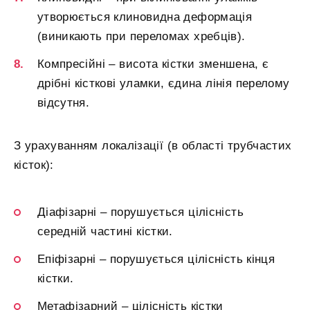
утворюється клиновидна деформація
(виникають при переломах хребців).
Компресійні – висота кістки зменшена, є
дрібні кісткові уламки, єдина лінія перелому
відсутня.
З урахуванням локалізації (в області трубчастих
кісток):
Діафізарні – порушується цілісність
середній частині кістки.
Епіфізарні – порушується цілісність кінця
кістки.
Метафізарний – цілісність кістки