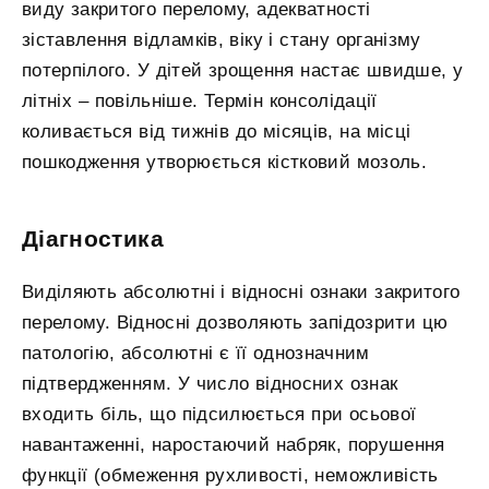
виду закритого перелому, адекватності
зіставлення відламків, віку і стану організму
потерпілого. У дітей зрощення настає швидше, у
літніх – повільніше. Термін консолідації
коливається від тижнів до місяців, на місці
пошкодження утворюється кістковий мозоль.
Діагностика
Виділяють абсолютні і відносні ознаки закритого
перелому. Відносні дозволяють запідозрити цю
патологію, абсолютні є її однозначним
підтвердженням. У число відносних ознак
входить біль, що підсилюється при осьової
навантаженні, наростаючий набряк, порушення
функції (обмеження рухливості, неможливість