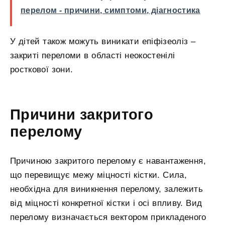
перелом - причини, симптоми, діагностика
У дітей також можуть виникати епіфізеоліз –
закриті переломи в області неокостенілі
росткової зони.
Причини закритого
перелому
Причиною закритого перелому є навантаження,
що перевищує межу міцності кістки. Сила,
необхідна для виникнення перелому, залежить
від міцності конкретної кістки і осі впливу. Вид
перелому визначається вектором прикладеного