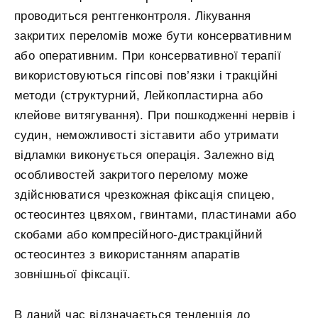
проводиться рентгенконтроля. Лікування
закритих переломів може бути консервативним
або оперативним. При консервативної терапії
використовуються гіпсові пов’язки і тракційні
методи (структурний, Лейкопластирна або
клейове витягування). При пошкодженні нервів і
судин, неможливості зіставити або утримати
відламки виконується операція. Залежно від
особливостей закритого перелому може
здійснюватися чрезкожная фіксація спицею,
остеосинтез цвяхом, гвинтами, пластинами або
скобами або компресійного-дистракційний
остеосинтез з використанням апаратів
зовнішньої фіксації.
В даний час відзначається тенденція до