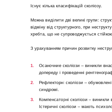
Існує кілька класифікацій сколіозу.
Можна виділити дві великі групи: струк
відміну від структурного, при неструкт
хребта, що не супроводжується стійкою
З урахуванням причин розвитку неструк
Осаночние сколіози – виникли вна
допереду і проведенні рентгеногра
Рефлекторні сколіози – обумовлен
синдромі.
Компенсаторні сколіози – виникли в
Істеричні сколіози – мають психоло