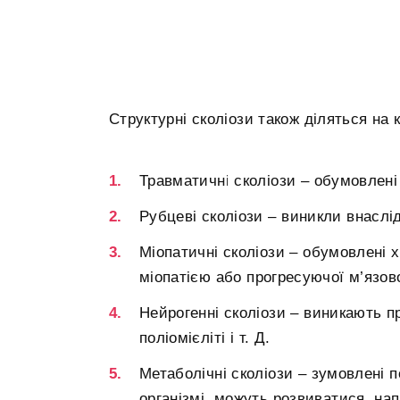
Структурні сколіози також діляться на 
Травматичні сколіози – обумовлені
Рубцеві сколіози – виникли внаслі
Міопатичні сколіози – обумовлені 
міопатією або прогресуючої м’язо
Нейрогенні сколіози – виникають 
поліомієліті і т. Д.
Метаболічні сколіози – зумовлені 
організмі, можуть розвиватися, нап