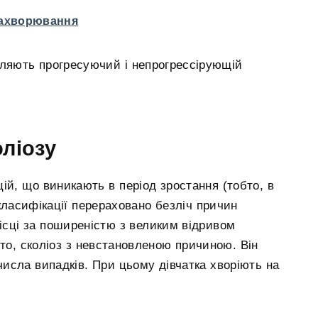
захворювання
діляють прогресуючий і непрогрессірующій
ліозу
ій, що виникають в період зростання (тобто, в
 класифікації перераховано безліч причин
ісці за поширеністю з великим відривом
бто, сколіоз з невстановленою причиною. Він
числа випадків. При цьому дівчатка хворіють на