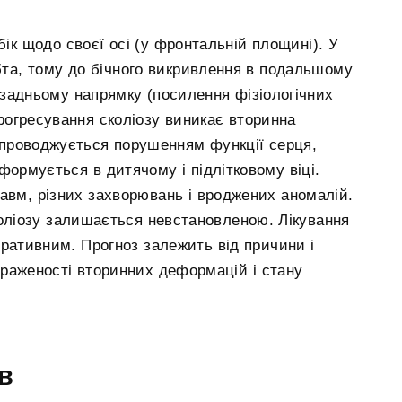
ік щодо своєї осі (у фронтальній площині). У
бта, тому до бічного викривлення в подальшому
задньому напрямку (посилення фізіологічних
прогресування сколіозу виникає вторинна
супроводжується порушенням функції серця,
 формується в дитячому і підлітковому віці.
авм, різних захворювань і вроджених аномалій.
оліозу залишається невстановленою. Лікування
еративним. Прогноз залежить від причини і
вираженості вторинних деформацій і стану
в