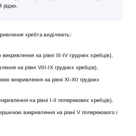
 рідко.
ривлення хребта виділяють:
викривлення на рівні III-IV грудних хребців).
ення на рівні VIII-IX грудних хребців).
ною викривлення на рівні XI-XII грудних
кривлення на рівні I-II поперекових хребців).
ершиною викривлення на рівні V поперекового і