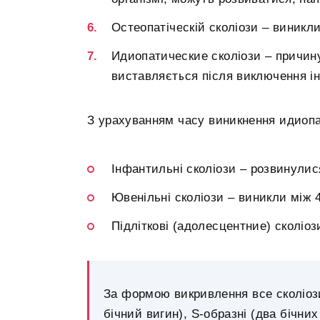
Остеопатіческій сколіози – виникли
Идиопатические сколіози – причин
виставляється після виключення ін
З урахуванням часу виникнення идиопа
Інфантильні сколіози – розвинулися
Ювенільні сколіози – виникли між 
Підліткові (адолесцентние) сколіоз
За формою викривлення все сколіози
бічний вигин), S-образні (два бічних