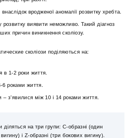
 внаслідок вродженої аномалії розвитку хребта.
у розвитку виявити неможливо. Такий діагноз
ших причин виникнення сколіозу.
тические сколіози поділяються на:
 в 1-2 роки життя.
4-6 роками життя.
и – з’явилися між 10 і 14 роками життя.
 діляться на три групи: C-образні (один
 вигину) і Z-образні (три бокових вигину).