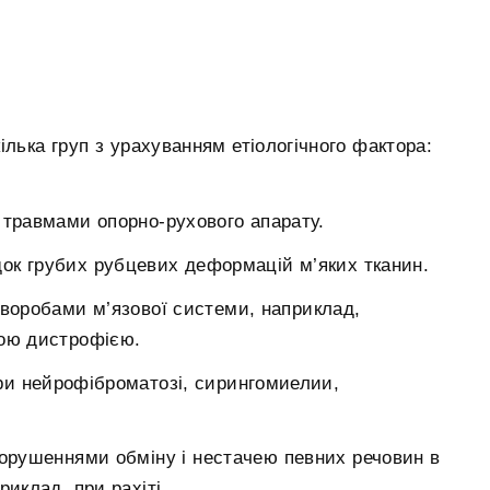
кілька груп з урахуванням етіологічного фактора:
 травмами опорно-рухового апарату.
док грубих рубцевих деформацій м’яких тканин.
хворобами м’язової системи, наприклад,
вою дистрофією.
при нейрофіброматозі, сирингомиелии,
порушеннями обміну і нестачею певних речовин в
риклад, при рахіті.