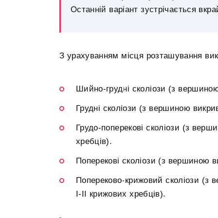
Останній варіант зустрічається вкрай
З урахуванням місця розташування вик
Шийно-грудні сколіози (з вершиною 
Грудні сколіози (з вершиною викривл
Грудо-поперекові сколіози (з верши
хребців).
Поперекові сколіози (з вершиною ви
Попереково-крижовий сколіози (з в
I-II крижових хребців).