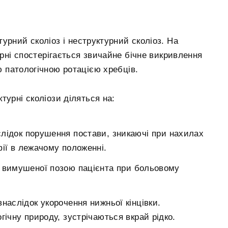
турний сколіоз і неструктурний сколіоз. На
урні спостерігається звичайне бічне викривлення
 патологічною ротацією хребців.
турні сколіози діляться на:
слідок порушення постави, зникаючі при нахилах
фії в лежачому положенні.
і вимушеної позою пацієнта при больовому
наслідок укорочення нижньої кінцівки.
гічну природу, зустрічаються вкрай рідко.