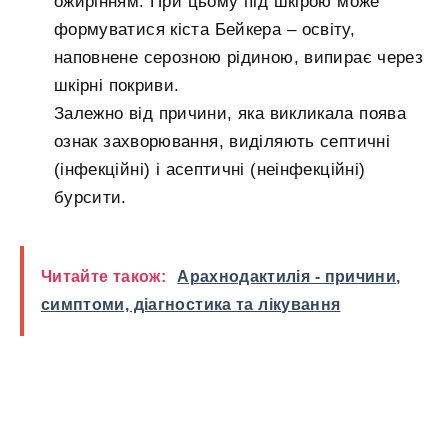
ожирінням. При цьому під шкірою може
формуватися кіста Бейкера – освіту,
наповнене серозною рідиною, випирає через
шкірні покриви.
Залежно від причини, яка викликала поява
ознак захворювання, виділяють септичні
(інфекційні) і асептичні (неінфекційні)
бурсити.
Читайте також:
Арахнодактилія - причини,
симптоми, діагностика та лікування