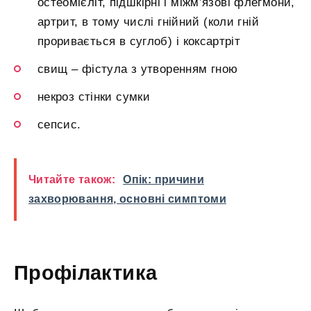
остеомієліт, підшкірні і міжм’язові флегмони,
артрит, в тому числі гнійний (коли гній
проривається в суглоб) і коксартріт
свищ – фістула з утворенням гною
некроз стінки сумки
сепсис.
Читайте також:
Опік: причини
захворювання, основні симптоми
Профілактика