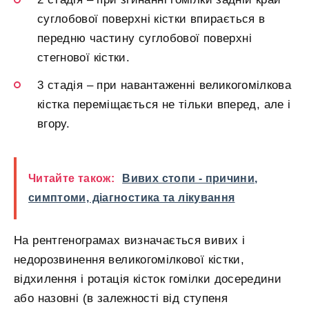
суглобової поверхні кістки впирається в
передню частину суглобової поверхні
стегнової кістки.
3 стадія – при навантаженні великогомілкова
кістка переміщається не тільки вперед, але і
вгору.
Читайте також:
Вивих стопи - причини,
симптоми, діагностика та лікування
На рентгенограмах визначається вивих і
недорозвинення великогомілкової кістки,
відхилення і ротація кісток гомілки досередини
або назовні (в залежності від ступеня