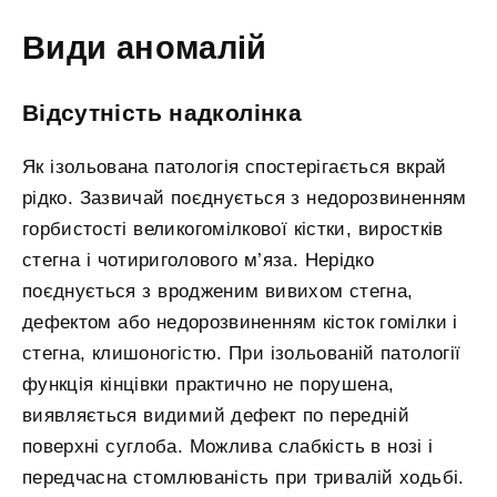
Види аномалій
Відсутність надколінка
Як ізольована патологія спостерігається вкрай
рідко. Зазвичай поєднується з недорозвиненням
горбистості великогомілкової кістки, виростків
стегна і чотириголового м’яза. Нерідко
поєднується з вродженим вивихом стегна,
дефектом або недорозвиненням кісток гомілки і
стегна, клишоногістю. При ізольованій патології
функція кінцівки практично не порушена,
виявляється видимий дефект по передній
поверхні суглоба. Можлива слабкість в нозі і
передчасна стомлюваність при тривалій ходьбі.