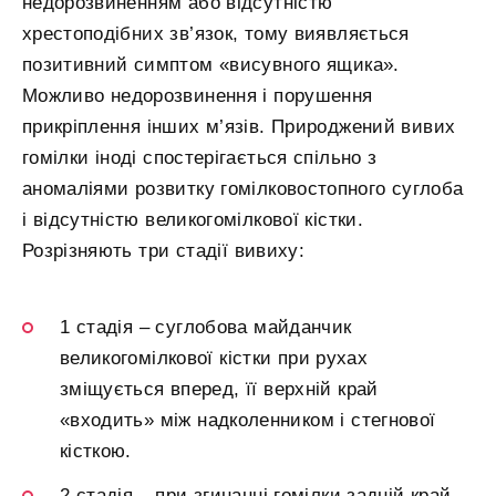
недорозвиненням або відсутністю
хрестоподібних зв’язок, тому виявляється
позитивний симптом «висувного ящика».
Можливо недорозвинення і порушення
прикріплення інших м’язів. Природжений вивих
гомілки іноді спостерігається спільно з
аномаліями розвитку гомілковостопного суглоба
і відсутністю великогомілкової кістки.
Розрізняють три стадії вивиху:
1 стадія – суглобова майданчик
великогомілкової кістки при рухах
зміщується вперед, її верхній край
«входить» між надколенником і стегнової
кісткою.
2 стадія – при згинанні гомілки задній край