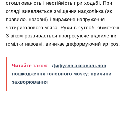
стомлюваність і нестійкість при ходьбі. При
огляді виявляється зміщення надколінка (як
правило, назовні) і виражене напруження
чотириголового м’яза. Рухи в суглобі обмежені.
З віком розвивається прогресуюче відхилення
гомілки назовні, виникає деформуючий артроз.
Читайте також:
Дифузне аксональное
пошкодження головного мозку: причини
захворювання