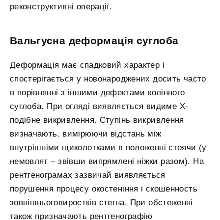
реконструктивні операції.
Вальгусна деформація суглоба
Деформація має спадковий характер і
спостерігається у новонароджених досить часто
в порівнянні з іншими дефектами колінного
суглоба. При огляді виявляється видиме Х-
подібне викривлення. Ступінь викривлення
визначають, вимірюючи відстань між
внутрішніми щиколотками в положенні стоячи (у
немовлят – звівши випрямлені ніжки разом). На
рентгенограмах зазвичай виявляється
порушення процесу окостеніння і скошенность
зовнішньоговиростків стегна. При обстеженні
також призначають рентгенографію