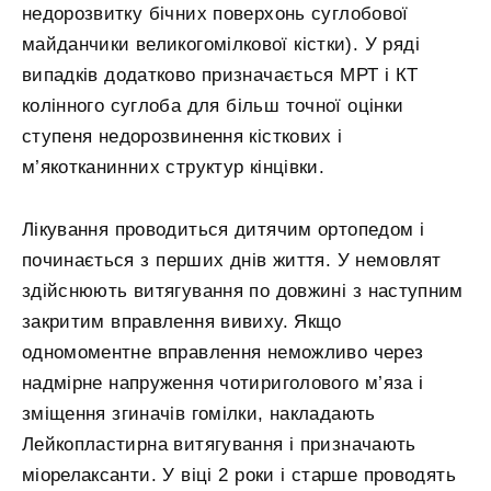
недорозвитку бічних поверхонь суглобової
майданчики великогомілкової кістки). У ряді
випадків додатково призначається МРТ і КТ
колінного суглоба для більш точної оцінки
ступеня недорозвинення кісткових і
м’якотканинних структур кінцівки.
Лікування проводиться дитячим ортопедом і
починається з перших днів життя. У немовлят
здійснюють витягування по довжині з наступним
закритим вправлення вивиху. Якщо
одномоментне вправлення неможливо через
надмірне напруження чотириголового м’яза і
зміщення згиначів гомілки, накладають
Лейкопластирна витягування і призначають
міорелаксанти. У віці 2 роки і старше проводять