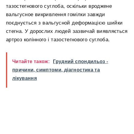
тазостегнового суглоба, оскільки вроджене
вальгусное викривлення гомілки завжди
поєднується з вальгусной деформацією шийки
стегна. У дорослих людей зазвичай виявляється
артроз колінного і тазостегнового суглоба.
Читайте також:
Грудний спондильоз -
причини, симптоми, діагностика та
лікування